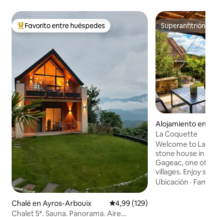
Favorito entre huéspedes
Superanfitrión
Favorito entre los huéspedes más destacados
Superanfitrión
Alojamiento en L
eac
La Coquette
Welcome to La Co
stone house in the
Gageac, one of Fr
villages. Enjoy st
views, nearby café
Ubicación
·
Familia
walks. From the house
balloons at sunris
Chalé en Ayros-Arbouix
Calificación promedio: 4,99 de 5
4,99 (129)
the evening. This 
Chalet 5*. Sauna. Panorama. Aire