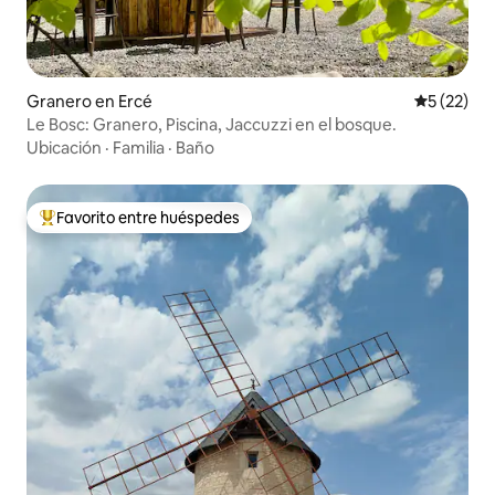
Granero en Ercé
Calificaci
5 (22)
Le Bosc: Granero, Piscina, Jaccuzzi en el bosque.
Ubicación
·
Familia
·
Baño
Favorito entre huéspedes
Favorito entre los huéspedes más destacados