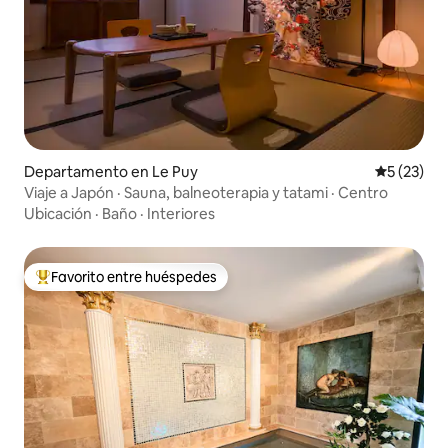
Departamento en Le Puy
Calificaci
5 (23)
Viaje a Japón · Sauna, balneoterapia y tatami · Centro
Ubicación
·
Baño
·
Interiores
Favorito entre huéspedes
Favorito entre los huéspedes más destacados