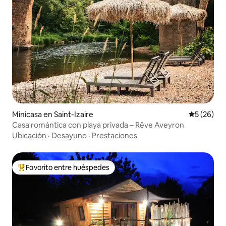
Minicasa en Saint-Izaire
Calificaci
5 (26)
Casa romántica con playa privada – Rêve Aveyron
Ubicación
·
Desayuno
·
Prestaciones
Favorito entre huéspedes
Favorito entre los huéspedes más destacados