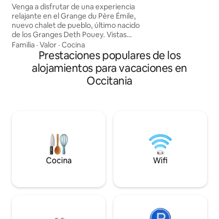
home blends tradit
acondicionado. Terminal eléctrico
Venga a disfrutar de una experiencia
modern comforts, a
relajante en el Grange du Père Émile,
atmosphere. Close
nuevo chalet de pueblo, último nacido
Beynac, and more, i
de los Granges Deth Pouey. Vistas
romantic getaway 
absolutamente panorámicas desde
Familia
·
Valor
·
Cocina
todas las habitaciones y el jardín cerrado,
Prestaciones populares de los
así como desde la sauna y la ducha
alojamientos para vacaciones en
exterior. Dependencia segura para
Occitania
bicicletas y esquís. Aire acondicionado
en todas las habitaciones. 2 habitaciones
cada una con su baño. Alojamiento
espacioso para 4 personas. Cama de
campaña de aventurero para un niño
(5p). Cargador V.Elec. Servicios de muy
buena calidad.
Cocina
Wifi