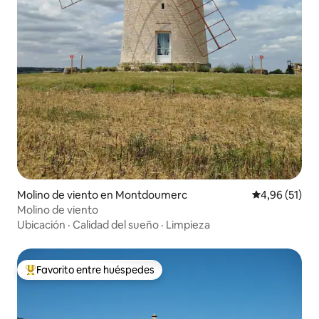
Molino de viento en Montdoumerc
Calificación 
4,96 (51)
Molino de viento
Ubicación
·
Calidad del sueño
·
Limpieza
Favorito entre huéspedes
Favorito entre los huéspedes más destacados