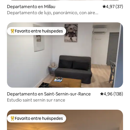
Departamento en Millau
Calificación 
4,97 (37)
Departamento de lujo, panorámico, con aire
acondicionado y garaje
Favorito entre huéspedes
Favorito entre los huéspedes más destacados
Departamento en Saint-Sernin-sur-Rance
Calificación pr
4,96 (138)
Estudio saint sernin sur rance
Favorito entre huéspedes
Favorito entre los huéspedes más destacados