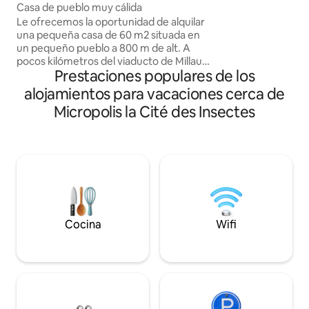
nt-de-Lévézou
Casa de pueblo muy cálida
necesiten recargar 
Le ofrecemos la oportunidad de alquilar
ajetreo y el bullici
una pequeña casa de 60 m2 situada en
indicado! Un lugar 
un pequeño pueblo a 800 m de alt. A
bienestar con unas
pocos kilómetros del viaducto de Millau,
del valle. ¡Para el
Prestaciones populares de los
las gargantas del Tarn, los lagos de
sauna privada! ¡H
Lévézou, Micropolis, Larzac y el Museo
de la casa y, para
alojamientos para vacaciones cerca de
Soulages en Rodez. caminatas Venga a
bañarse en los lag
Micropolis la Cité des Insectes
disfrutar, el tiempo de una estancia
Tarn es un verdade
familiar de todas las hermosas
actividades que ofrece esta zona. *Casa
en planta alta y sin acceso de
minusválidos. *Tiendas cercanas
*Restaurante en el pueblo. * Excursiones
a pie o en bicicleta de montaña
*Estacionamiento gratuito.
Cocina
Wifi