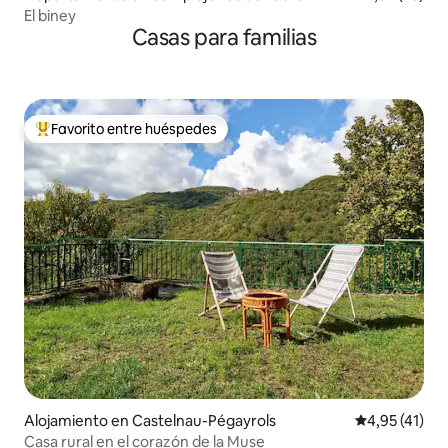
ez
El biney
Casas para familias
Favorito entre huéspedes
Favorito entre los huéspedes más destacados
Alojamiento en Castelnau-Pégayrols
Calificación 
4,95 (41)
Casa rural en el corazón de la Muse