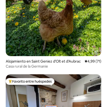
Alojamiento en Saint Geniez d'Olt et d'Aubrac
Calificación 
4,99 (71)
Casa rural de la Germanie
Favorito entre huéspedes
Favorito entre los huéspedes más destacados