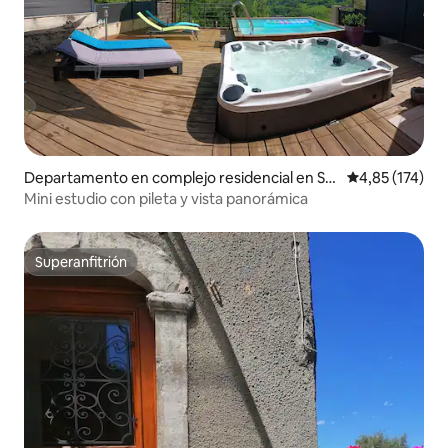
Departamento en complejo residencial en Sall
Calificación p
4,85 (174)
es-la-Source
Mini estudio con pileta y vista panorámica
Superanfitrión
Superanfitrión