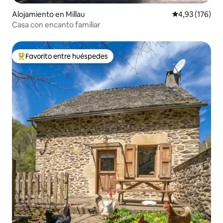
Alojamiento en Millau
Calificación p
4,93 (176)
Casa con encanto familiar
Favorito entre huéspedes
Favorito entre los huéspedes más destacados