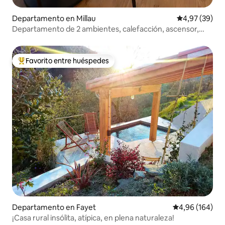
Departamento en Millau
Calificación p
4,97 (39)
Departamento de 2 ambientes, calefacción, ascensor,
aire acondicionado, estacionamiento, terraza
Favorito entre huéspedes
Favorito entre los huéspedes más destacados
Departamento en Fayet
Calificación pr
4,96 (164)
¡Casa rural insólita, atípica, en plena naturaleza!