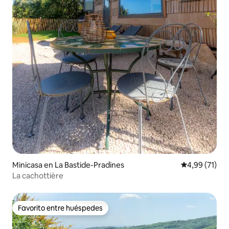
Minicasa en La Bastide-Pradines
Calificación 
4,99 (71)
La cachottière
Favorito entre huéspedes
Favorito entre huéspedes