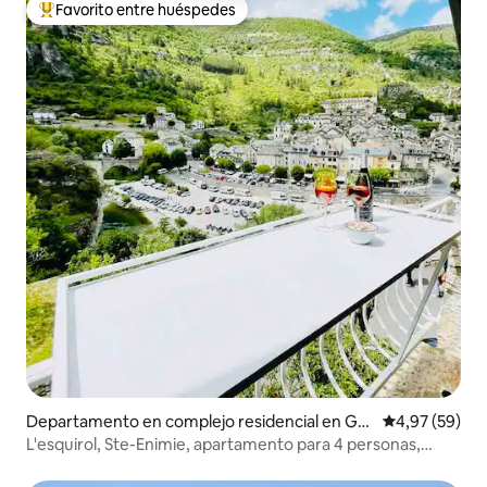
Favorito entre huéspedes
Favorito entre los huéspedes más destacados
Departamento en complejo residencial en Gor
Calificación p
4,97 (59)
ges du Tarn Causses
L'esquirol, Ste-Enimie, apartamento para 4 personas,
aparcamiento privado