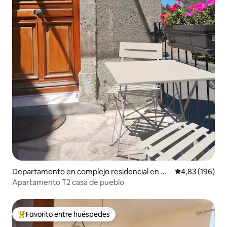
Departamento en complejo residencial en Ch
Calificación pr
4,83 (196)
anac
Apartamento T2 casa de pueblo
Favorito entre huéspedes
Favorito entre los huéspedes más destacados