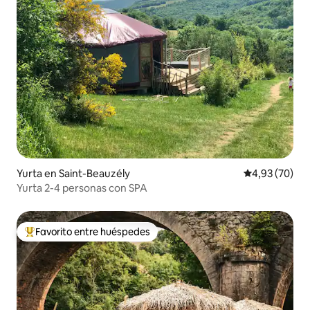
Yurta en Saint-Beauzély
Calificación p
4,93 (70)
Yurta 2-4 personas con SPA
Favorito entre huéspedes
Favorito entre los huéspedes más destacados