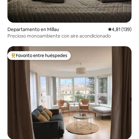
Departamento en Millau
Calificación p
4,81 (139)
Precioso monoambiente con aire acondicionado
Favorito entre huéspedes
Favorito entre los huéspedes más destacados