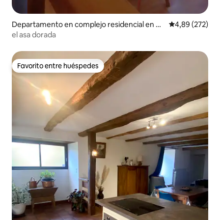
Departamento en complejo residencial en Mil
Calificación pr
4,89 (272)
lau
el asa dorada
Favorito entre huéspedes
Favorito entre huéspedes