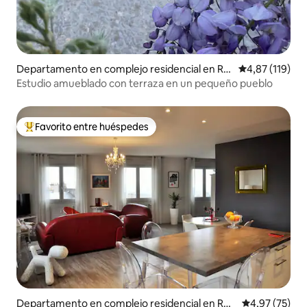
Departamento en complejo residencial en Ro
Calificación p
4,87 (119)
miguières
Estudio amueblado con terraza en un pequeño pueblo
Favorito entre huéspedes
Favorito entre los huéspedes más destacados
Departamento en complejo residencial en Rod
Calificación 
4,97 (75)