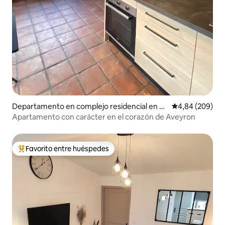
Departamento en complejo residencial en La
Calificación pr
4,84 (209)
vernhe Sévérac-d'Aveyron
Apartamento con carácter en el corazón de Aveyron
Favorito entre huéspedes
Favorito entre los huéspedes más destacados