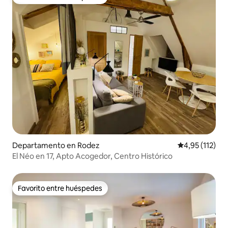
Favorito entre huéspedes
Departamento en Rodez
Calificación p
4,95 (112)
El Néo en 17, Apto Acogedor, Centro Histórico
Favorito entre huéspedes
Favorito entre huéspedes