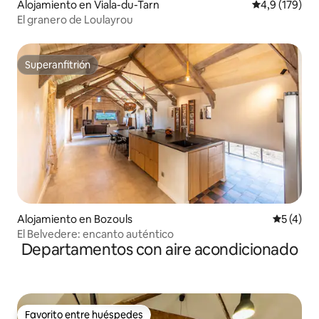
Alojamiento en Viala-du-Tarn
Calificación 
4,9 (179)
El granero de Loulayrou
Superanfitrión
Superanfitrión
Alojamiento en Bozouls
Calificac
5 (4)
El Belvedere: encanto auténtico
Departamentos con aire acondicionado
Favorito entre huéspedes