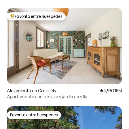
Favorito entre huéspedes
Favorito entre los huéspedes más destacados
Alojamiento en Creissels
Calificación p
4,95 (155)
Apartamento con terraza y jardín en villa.
Favorito entre huéspedes
Favorito entre huéspedes