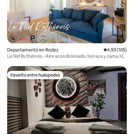
Departamento en Rodez
Calificación p
4,93 (105)
Le Nid Ruthénois - Aire acondicionado, terraza y cama XL
Favorito entre huéspedes
Favorito entre huéspedes