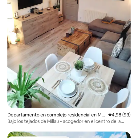
Departamento en complejo residencial en Mill
Calificación p
4,98 (93)
au
Bajo los tejados de Millau - acogedor en el centro de la
ciudad