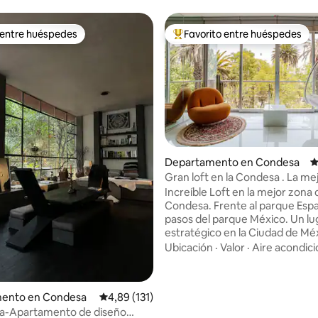
 entre huéspedes
Favorito entre huéspedes
 entre huéspedes
Favorito entre los huéspedes 
4,98 de 5. 283 evaluaciones
Departamento en Condesa
C
Gran loft en la Condesa . La me
ubicación
Increíble Loft en la mejor zona 
Condesa. Frente al parque Espa
pasos del parque México. Un lu
estratégico en la Ciudad de Mé
pasear y comer delicioso. El de
Ubicación
·
Valor
·
Aire acondic
luminoso y muy acogedor. Tien
balcones, una cómoda sala y u
para 4, una barra con cocina ab
ento en Condesa
Calificación promedio: 4,89 de 5. 131 evaluac
4,89 (131)
recámara con cama king y una 
pa-Apartamento de diseño
para ver tus series y películas. 