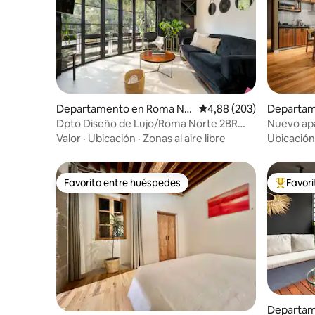
Departamento en Roma No
Calificación promedio: 
4,88 (203)
Departam
rte
te
Dpto Diseño de Lujo/Roma Norte 2BR
Nuevo apa
Terraza Privada
el coraz
Valor
·
Ubicación
·
Zonas al aire libre
Ubicación
Favorito entre huéspedes
Favor
Favorito entre huéspedes
Favorito
Departam