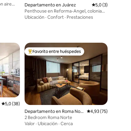
n aire
Departamento en Juárez
Calificación promed
5,0 (3)
Penthouse en Reforma-Angel, colonia
Juárez
Ubicación
·
Confort
·
Prestaciones
Favorito entre huéspedes
más destacados
Favorito entre los huéspedes más destacados
Calificación promedio: 5,0 de 5. 38 evaluaciones
5,0 (38)
iones
Departamento en Roma Nort
Calificación promedio:
4,93 (75)
e
2 Bedroom Roma Norte
Valor
·
Ubicación
·
Cerca