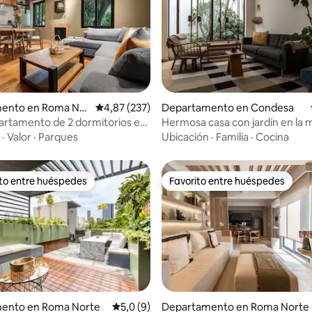
4,88 de 5. 203 evaluaciones
ento en Roma Nor
Calificación promedio: 4,87 de 5. 237 evaluac
4,87 (237)
Departamento en Condesa
rtamento de 2 dormitorios en
Hermosa casa con jardín en la 
ón de la moderna Roma/Co
de Condesa.
·
Valor
·
Parques
Ubicación
·
Familia
·
Cocina
ito entre huéspedes
Favorito entre huéspedes
 entre los huéspedes más destacados
Favorito entre huéspedes
ento en Roma Norte
Calificación promedio: 5,0 de 5. 9 evaluac
5,0 (9)
Departamento en Roma Norte