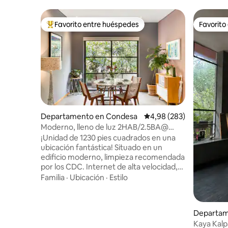
Favorito entre huéspedes
Favorito
Favorito entre los huéspedes más destacados
Favorito
Departamento en Condesa
Calificación promedio: 
4,98 (283)
Moderno, lleno de luz 2HAB/2.5BA@
Condesa con terraza
¡Unidad de 1230 pies cuadrados en una
ubicación fantástica! Situado en un
edificio moderno, limpieza recomendada
por los CDC. Internet de alta velocidad,
agua filtrada. Hay un supermercado
Familia
·
Ubicación
·
Estilo
literalmente a unos pasos del
apartamento. El apartamento tiene una
cama tamaño king en un dormitorio y
Departam
una cama tamaño queen en el segundo
Kaya Kal
dormitorio (ambos con un hermoso baño