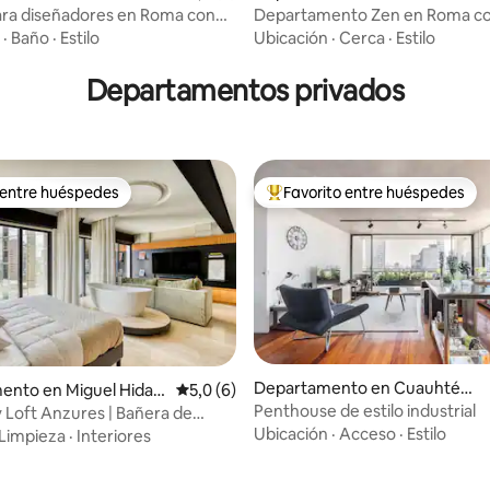
ara diseñadores en Roma con
Departamento Zen en Roma co
 4,9 de 5. 189 evaluaciones
rivada en la azotea
acondicionado
·
Baño
·
Estilo
Ubicación
·
Cerca
·
Estilo
Departamentos privados
 entre huéspedes
Favorito entre huéspedes
 entre huéspedes
Favorito entre los huéspedes 
Departamento en Cuauhtémo
ento en Miguel Hidalg
Calificación promedio: 5,0 de 5. 6 evaluac
5,0 (6)
c
Penthouse de estilo industrial
 Loft Anzures | Bañera de
je romántica | 2 huéspedes
Ubicación
·
Acceso
·
Estilo
Limpieza
·
Interiores