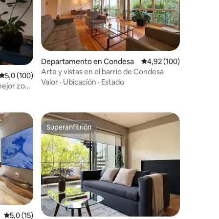
Departamento en Condesa
Calificación promedio: 
4,92 (100)
Arte y vistas en el barrio de Condesa
iones
Calificación promedio: 5,0 de 5. 100 evaluaciones
5,0 (100)
Valor
·
Ubicación
·
Estado
mejor zona
Superanfitrión
Superanfitrión
iones
Calificación promedio: 5,0 de 5. 15 evaluaciones
5,0 (15)