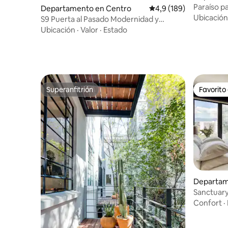
Paraíso p
Departamento en Centro
Calificación promedio:
4,9 (189)
terraza p
Ubicación
S9 Puerta al Pasado Modernidad y
Tradición @Centro
Ubicación
·
Valor
·
Estado
Superanfitrión
Favorito
Superanfitrión
Favorito
Departam
o
Sanctuary
hidromasa
Confort
·