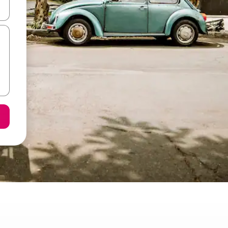
on las teclas de flecha hacia arriba y hacia abajo o explorá deslizando