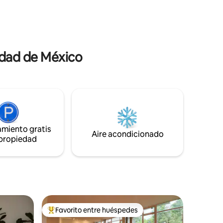
que
Condesa hará que tu experiencia en
moso. Te
México sea única.
udad de México
amiento gratis
Aire acondicionado
 propiedad
Favorito entre huéspedes
más destacados
Favorito entre los huéspedes más destacados