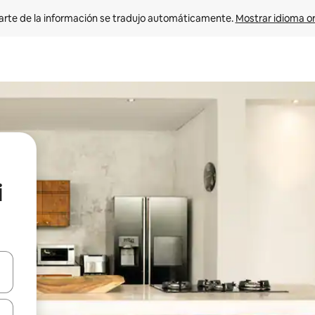
arte de la información se tradujo automáticamente. 
Mostrar idioma or
i
on las teclas de flecha hacia arriba y hacia abajo o explorá deslizando