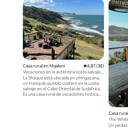
Casa rural en Mqaleni
Calificación promedio:
4,87 (38)
Vacaciones en la auténtica costa salvaje
en La Shaque
La Shaque está ubicada en uMngazana,
un tranquilo pueblo costero en la costa
salvaje en el Cabo Oriental de Sudáfrica.
Es una casa rural de vacaciones rústica
que se construyó a mano con la ayuda de
Wilson e Ivy (que trabajan en la cabaña
todos los días) y otros lugareños de
Casa rura
Xhosa. Es un lugar verdaderamente
The White
único que ofrece una experiencia de
rural de T
Un pedazo
vacaciones en la playa rural, ya sea que