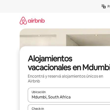
Ir
P
al
contenido
Alojamientos
vacacionales en Mdumb
Encontrá y reservá alojamientos únicos en
Airbnb
Ubicación
Cuando los resultados estén disponibles, navegá c
Check-in