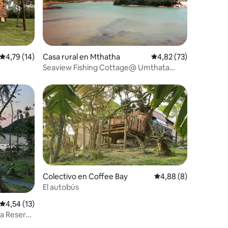
iones
Calificación promedio: 4,79 de 5. 14 evaluaciones
4,79 (14)
Casa rural en Mthatha
Calificación promedio:
4,82 (73)
Seaview Fishing Cottage@ Umthata
Mouth coffee bay.
Colectivo en Coffee Bay
Calificación promedio
4,88 (8)
El autobús
iones
Calificación promedio: 4,54 de 5. 13 evaluaciones
4,54 (13)
la Reserva