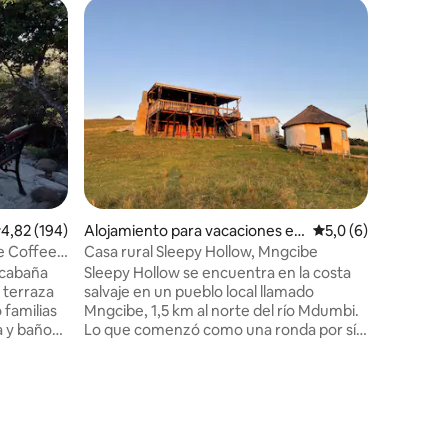
Casa rura
Davison C
Situado d
centro va
vista al 
Piscina c
infantiles. Avistamientos diario
delfines y
restauran
playas di
la cabaña. Hay Gillies disponibles a
alificación promedio: 4,82 de 5. 194 evaluaciones
4,82 (194)
Alojamiento para vacaciones en
Calificación promed
5,0 (6)
de la pue
Mdumbi
algunos d
e Coffee
Casa rural Sleepy Hollow, Mngcibe
orientaci
 cabaña
Sleepy Hollow se encuentra en la costa
administr
 terraza
salvaje en un pueblo local llamado
recepción
 familias
Mngcibe, 1,5 km al norte del río Mdumbi.
 y baño
Lo que comenzó como una ronda por sí
solo, se ha desarrollado con un baño
o; no se
independiente y una unidad de 3
dormitorios dobles con una cubierta.
iones
a caballo.
Esta es una casa de vacaciones
layas
construida y administrada por una familia
que esperamos que disfrutes tanto