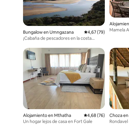
Alojamien
Mamela Am
Bungalow en Umngazana
Calificación promedio:
4,67 (79)
rural
¡Cabaña de pescadores en la costa
salvaje!
Alojamiento en Mthatha
Calificación promedio:
4,68 (76)
Choza en 
Un hogar lejos de casa en Fort Gale
Rondavel 