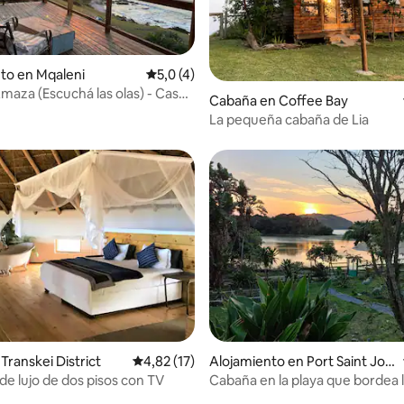
to en Mqaleni
Calificación promedio: 5,0 de 5. 4 evaluac
5,0 (4)
aza (Escuchá las olas) - Casa
 4,67 de 5. 79 evaluaciones
Cabaña en Coffee Bay
La pequeña cabaña de Lia
 4,68 de 5. 76 evaluaciones
Transkei District
Calificación promedio: 4,82 de 5. 17 evaluac
4,82 (17)
Alojamiento en Port Saint Joh
ns
de lujo de dos pisos con TV
Cabaña en la playa que bordea 
Natural de Silaka