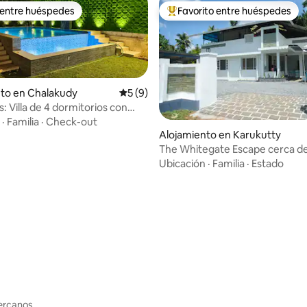
 entre huéspedes
Favorito entre huéspedes
 entre huéspedes
Favorito entre los huéspedes 
to en Chalakudy
Calificación promedio: 5 de 5. 9 evaluac
5 (9)
 Villa de 4 dormitorios con
medor, sala de estar y pileta
·
Familia
·
Check-out
n la ciudad de Chalakudy
Alojamiento en Karukutty
The Whitegate Escape cerca d
Apollo Karukutty
Ubicación
·
Familia
·
Estado
 4,95 de 5. 39 evaluaciones
cercanos