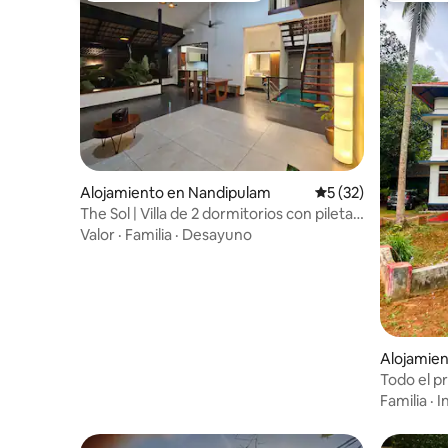
Alojamiento en Nandipulam
Calificación promed
5 (32)
The Sol | Villa de 2 dormitorios con pileta
cubierta y home theater
Valor
·
Familia
·
Desayuno
Alojamien
Todo el pr
Familia
·
I