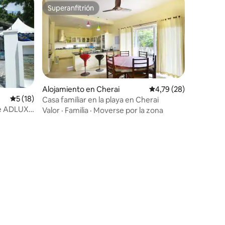
Superanfitrión
más destacados
Superanfitrión
iones
Alojamiento en Cherai
Calificación promedio:
4,79 (28)
Calificación promedio: 5 de 5. 18 evaluaciones
5 (18)
Casa familiar en la playa en Cherai
e ADLUX y
Valor
·
Familia
·
Moverse por la zona