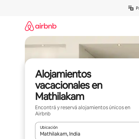
Ir
P
al
contenido
Alojamientos
vacacionales en
Mathilakam
Encontrá y reservá alojamientos únicos en
Airbnb
Ubicación
Cuando los resultados estén disponibles, navegá c