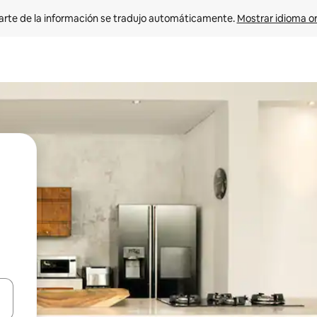
arte de la información se tradujo automáticamente. 
Mostrar idioma or
on las teclas de flecha hacia arriba y hacia abajo o explorá deslizando