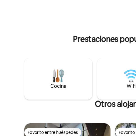
la vegetación. Tiene un espacio de
la perfec
terraza para relajarse . Es una instalación
sol dorad
cerrada para una total privacidad y
escapada 
seguridad. También tiene una barbacoa y
invita a re
una piscina ecológica para tener una
experiencia memorable con amigos y
Prestaciones popu
familias en Kerala.
Cocina
Wifi
Otros aloja
Favorito entre huéspedes
Favorito
Favorito entre huéspedes
Favorito