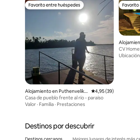
Favorito entre huéspedes
Favorito
Favorito entre huéspedes
Favorito
Alojamien
CV Homes:
cocina, co
Ubicación
infinita e
Alojamiento en Puthenvelikar
Calificación promedio:
4,95 (39)
a
Casa de pueblo frente al río - paraíso
Valor
·
Familia
·
Prestaciones
Destinos por descubrir
Destinos cercanos
Mejores lugares de interés más 