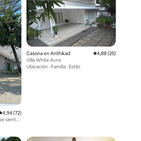
Casona en Anthikad
Calificación promedio:
4,88 (25)
Villa White Aura
Ubicación
·
Familia
·
Estilo
iones
Calificación promedio: 4,94 de 5. 72 evaluaciones
4,94 (72)
se siente