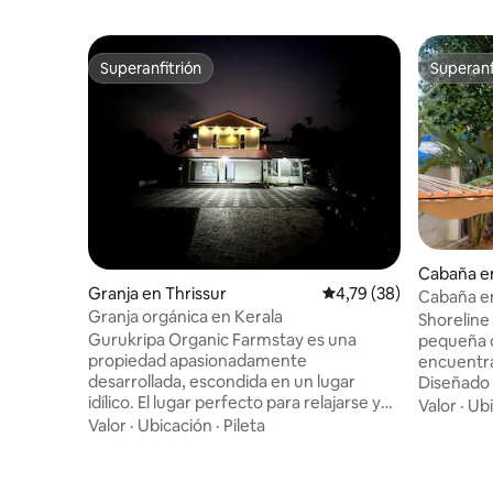
Superanfitrión
Superanf
Superanfitrión
Superanf
Cabaña en
Granja en Thrissur
Calificación promedio:
4,79 (38)
Cabaña en
Granja orgánica en Kerala
Shoreline
Gurukripa Organic Farmstay es una
pequeña d
propiedad apasionadamente
encuentra
desarrollada, escondida en un lugar
Diseñado 
idílico. El lugar perfecto para relajarse y
madera, o
Valor
·
Ubi
experimentar la rústica granja de Kerala
la playa y
Valor
·
Ubicación
·
Pileta
y la experiencia gastronómica local. Esta
estar y el
propiedad tiene dos dormitorios (con
sonido de 
aire acondicionado) y ambos con vistas a
donde la n