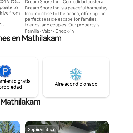
con vista
Dream Shore Inn | Comodidad costera
cerca de la playa
Dream Shore Inn is a peaceful homestay
rive from
located close to the beach, offering the
perfect seaside escape for families,
m
friends, and couples. Our property is
 It is a
conveniently located close to some of
Familia
·
Valor
·
Check-in
 with all
ones en Mathilakam
the most popular attractions and
s and cot
Beaches in the area Guruvayur Temple,
Triprayar and Kodungallur temple,
ple of
Nattika Beach, Swapna theeram Beach,
ater in
are easily accessible from our location
t for
The famous Snehatheeram Beach is also
lace away
nearby We also provide Beach ATV rides
w from
and Kayaking facilities on a rental basis.
amiento gratis
Aire acondicionado
 propiedad
n Mathilakam
Superanfitrión
Superanfitrión