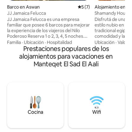
Barco en Aswan
Calificación promedio: 5 de
5 (7)
Alojamiento en S
halethah
JJ Jamaica Felucca
Shamandy House I
diferentes Asuán 
JJ Jamaica Felucca es una empresa
Disfrutá de una es
familiar que posee 6 barcos para mejorar
estilo nubio en A
la experiencia de los viajeros del Nilo
tradicional egipci
Poderoso Reserva 1 o 2, 3, 4, 5 noches.
comodidad y la pr
Itinerario: Día 1: Reúnete en KFC Aswan
un departamento 
Familia
·
Ubicación
·
Hospitalidad
Ubicación
·
Valor
·
a las 10:00 a. m. para comenzar a
Prestaciones populares de los
diseñado con detal
navegar hasta el atardecer Día 2: Visita el
ofrece a los hués
alojamientos para vacaciones en
pueblo de Daraw (famoso por el
cultural genuina. 
Manteqet El Sad El Aali
mercado de camellos todos los sábados,
experiencia nubia
domingos y martes) y luego visita el
donde la magia del
templo de Kom Ombo Día 3: Navega
egipcio se combina
para visitar la cantera de arenisca Jabal El
privacidad. Shamd
Silsila. Día 4: Navega para visitar el
tranquilo y cómod
templo de Edfu Día 5: Navega hasta la
detalles cálidos, y 
ciudad de Esna Día 6: Disfruta tu
huéspedes una exp
desayuno y desembarca el barco
verdaderamente l
Cocina
Wifi