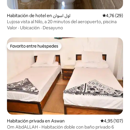
Habitación de hotel en اول اسوان
Calificación 
4,76 (29)
Lujosa vista al Nilo, a 20 minutos del aeropuerto, piscina
Valor
·
Ubicación
·
Desayuno
Favorito entre huéspedes
Favorito entre huéspedes
Habitación privada en Aswan
Calificación p
4,95 (107)
Om AbdALLAH - Habitación doble con baño privado 6