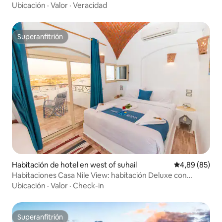
Ubicación
·
Valor
·
Veracidad
Superanfitrión
Superanfitrión
Habitación de hotel en west of suhail
Calificación p
4,89 (85)
Habitaciones Casa Nile View: habitación Deluxe con
balcón
Ubicación
·
Valor
·
Check-in
Superanfitrión
Superanfitrión