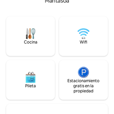
Mantasoa
decoración han si
de corte de energía. Bajo pedido:
estudiados con cui
comidas caseras, limpieza y traslado al
totalmente equipa
aeropuerto. Precios decrecientes para
comidas o disfrut
estancias de 2 semanas o más.
saboreando las co
que le preparare
Cocina
Wifi
Estacionamiento
Pileta
gratis en la
propiedad