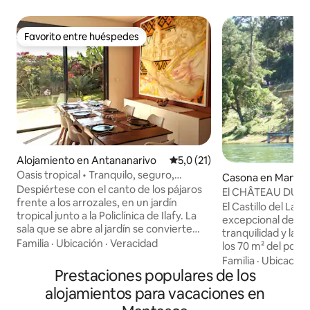
Favorito entre huéspedes
Favorito entre huéspedes
Alojamiento en Antananarivo
Calificación promedio: 5,0 de 
5,0 (21)
Oasis tropical • Tranquilo, seguro,
Casona en Manta
Starlink
Despiértese con el canto de los pájaros
El CHÂTEAU DU LA
frente a los arrozales, en un jardín
El Castillo del Lago
tropical junto a la Policlínica de Ilafy. La
excepcional del lag
sala que se abre al jardín se convierte
tranquilidad y la 
naturalmente en el corazón de la vida de
Familia
·
Ubicación
·
Veracidad
los 70 m² del pont
la estancia, entre momentos de
su sistema de soni
Familia
·
Ubicación
relajación, comidas compartidas y luz
Prestaciones populares de los
diseñada para su b
tropical. Para una estancia cómoda:
para familias con 
alojamientos para vacaciones en
Internet Starlink, tanque de agua,
amigos o para su b
iluminación y batería de respaldo en caso