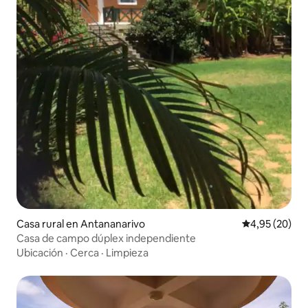
Casa rural en Antananarivo
Calificación p
4,95 (20)
Casa de campo dúplex independiente
Ubicación
·
Cerca
·
Limpieza