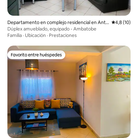
Departamento en complejo residencial en Anta
Calificación
4,8 (10)
nanarivo
Dúplex amueblado, equipado - Ambatobe
Familia
·
Ubicación
·
Prestaciones
Favorito entre huéspedes
Favorito entre huéspedes