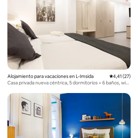
Alojamiento para vacaciones en L-Imsida
Calificación 
4,41 (27)
Casa privada nueva céntrica, 5 dormitorios + 6 baños, wifi
y aire acondicionado SLPS11