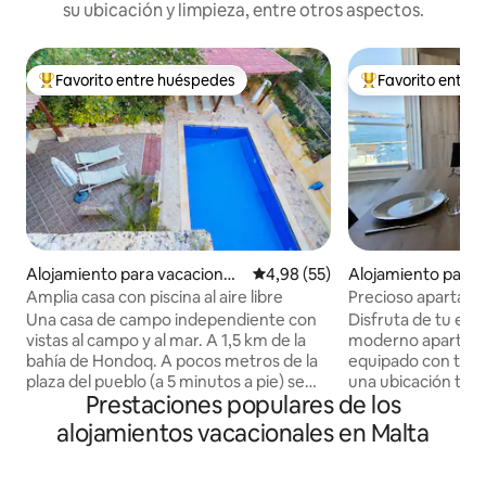
su ubicación y limpieza, entre otros aspectos.
Favorito entre huéspedes
Favorito entre
Favorito entre los huéspedes más destacados
Favorito entre l
Alojamiento para vacaciones
Calificación promedio: 4,98 de 
4,98 (55)
Alojamiento para 
en Il-Qala
en San Pawl il-Baħ
Amplia casa con piscina al aire libre
Precioso apartame
laterales al mar.
Una casa de campo independiente con
Disfruta de tu est
vistas al campo y al mar. A 1,5 km de la
moderno apartame
bahía de Hondoq. A pocos metros de la
equipado con toda
plaza del pueblo (a 5 minutos a pie) se
una ubicación tra
Prestaciones populares de los
pueden encontrar tiendas, pubs y
céntrica. Este lum
restaurantes. A 2 minutos a pie de la
amueblado apart
alojamientos vacacionales en Malta
parada de autobús más cercana.
ascensor y está t
Paquete de comida de bienvenida a la
Una vez dentro, s
llegada. Todas las habitaciones están
cocina/sala de es