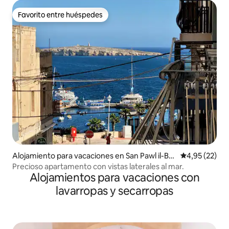
Favorito entre huéspedes
Favorito entre huéspedes
Alojamiento para vacaciones en San Pawl il-Ba
Calificación 
4,95 (22)
ħar
Precioso apartamento con vistas laterales al mar.
Alojamientos para vacaciones con
lavarropas y secarropas