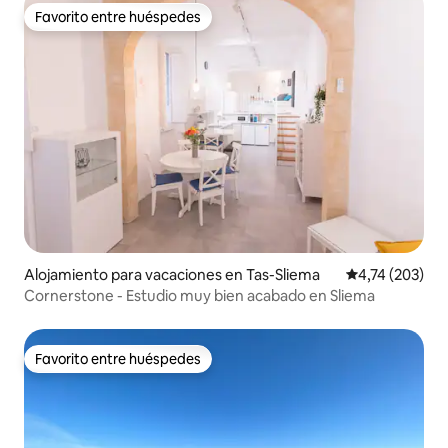
Favorito entre huéspedes
Favorito entre huéspedes
Alojamiento para vacaciones en Tas-Sliema
Calificación p
4,74 (203)
Cornerstone - Estudio muy bien acabado en Sliema
Favorito entre huéspedes
Favorito entre huéspedes