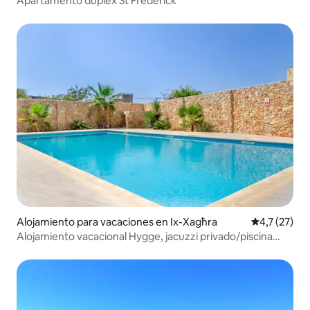
Apartamento dúplex St Frederick
Alojamiento para vacaciones en Ix-Xagħra
Calificación
4,7 (27)
Alojamiento vacacional Hygge, jacuzzi privado/piscina
comunitaria