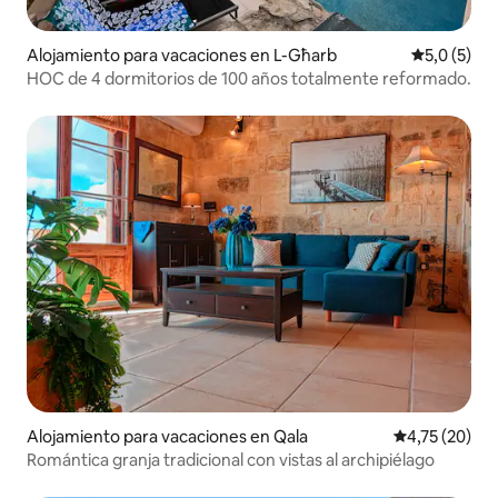
Alojamiento para vacaciones en L-Għarb
Calificació
5,0 (5)
HOC de 4 dormitorios de 100 años totalmente reformado.
Alojamiento para vacaciones en Qala
Calificación 
4,75 (20)
Romántica granja tradicional con vistas al archipiélago