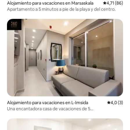
Alojamiento para vacaciones en Marsaskala
Calificación 
4,71 (86)
Apartamento a 5 minutos a pie de la playa y del centro.
Alojamiento para vacaciones en L-Imsida
Calificació
4,0 (3)
Una encantadora casa de vacaciones de 5
HABITACIONES/5 BAÑOS con WIFI y AIRE
ACONDICIONADO