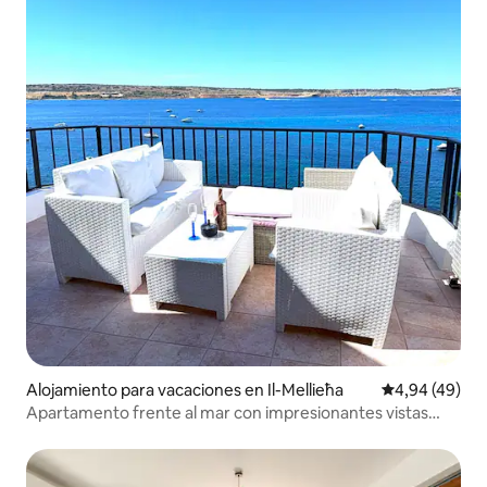
Alojamiento para vacaciones en Il-Mellieħa
Calificación p
4,94 (49)
Apartamento frente al mar con impresionantes vistas
panorámicas al océano