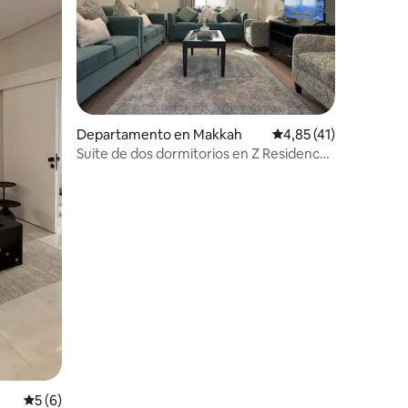
Departamento en Makkah
Calificación promedio
4,85 (41)
Suite de dos dormitorios en Z Residence
by Dayf
iones
Calificación promedio: 5 de 5. 6 evaluaciones
5 (6)