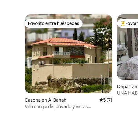
Favorito entre huéspedes
Favor
Favorito entre huéspedes
Favorito
Departam
UNA HAB
SANTA.♡
Casona en Al Bahah
Calificación prome
5 (7)
Villa con jardín privado y vistas
impresionantes