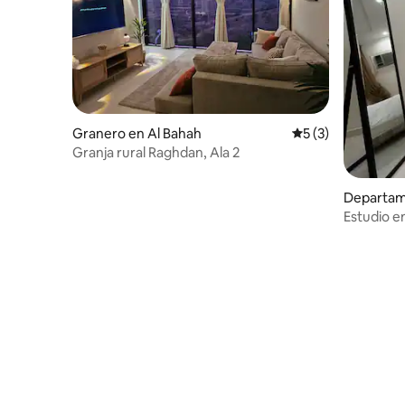
Granero en Al Bahah
Calificación prome
5 (3)
Granja rural Raghdan, Ala 2
Departam
Estudio en
Resifa