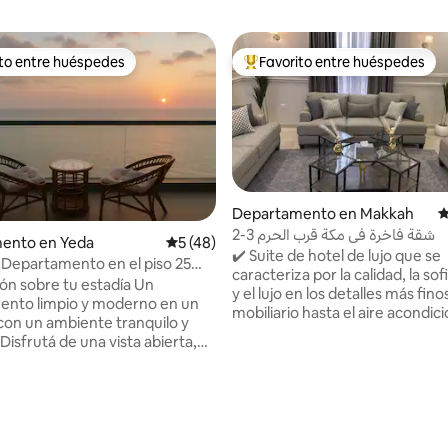
ito entre huéspedes
Favorito entre huéspedes
 entre los huéspedes más destacados
Favorito entre los huéspedes 
Departamento en Makkah
C
شقة فاخرة في مكة قرب الحرم 3-2
ento en Yeda
Calificación promedio: 5 de 5. 48 evaluac
5 (48)
✔️ Suite de hotel de lujo que se
| Departamento en el piso 25
caracteriza por la calidad, la sof
al Mar Rojo
n sobre tu estadía Un
y el lujo en los detalles más fino
ento limpio y moderno en un
mobiliario hasta el aire acondic
 con un ambiente tranquilo y
central. Se ✔️ caracteriza por su
 Disfrutá de una vista abierta,
proximidad a la estación de tren
l y un espacio sencillo diseñado
minutos. (Hay autobuses dentro de la
ad. Detalles del
estación que ofrecen servicio 
d incluye un
transporte directo a la Gran M
dio: 5 de 5. 5 evaluaciones
o acogedor, un living luminoso,
La Meca) La suite✔️ tiene un cómodo
a totalmente equipada y baños
dormitorio de hotel y un salón 