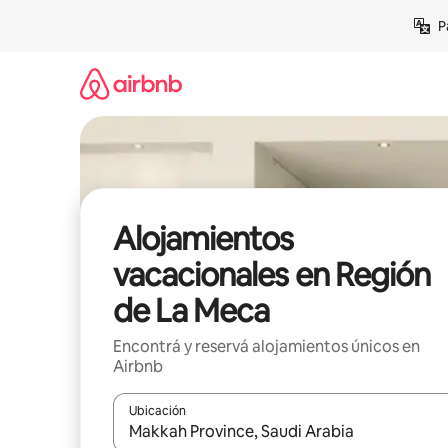
Ir
P
al
contenido
Alojamientos
vacacionales en Región
de La Meca
Encontrá y reservá alojamientos únicos en
Airbnb
Ubicación
Cuando los resultados estén disponibles, navegá c