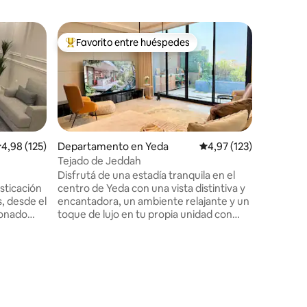
Departa
Favorito entre huéspedes
Favor
más destacados
Favorito entre los huéspedes más destacados
Favorit
Departam
dormitor
Crea rec
cariñoso 
del camp
sofistica
ambiente
colores d
primeros
alificación promedio: 4,98 de 5. 125 evaluaciones
4,98 (125)
Departamento en Yeda
Calificación promedio: 
4,97 (123)
grande y
Tejado de Jeddah
iones
individua
Disfrutá de una estadía tranquila en el
inteligen
isticación
centro de Yeda con una vista distintiva y
servicio 
s, desde el
encantadora, un ambiente relajante y un
para una
ionado
toque de lujo en tu propia unidad con
para sesi
vista a la ciudad, cerca de todos los
El sitio s
, a solo 5
lugares de interés de Yeda. El aeropuerto
servicios.
está a 10 minutos. Hay una pantalla de 98
de
pulgadas para fanáticos del cine y los
ezquita de
deportes. Hay una cama grande y un
sillón cómodo. Hay una maravillosa
grande y
sesión al aire libre con las herramientas