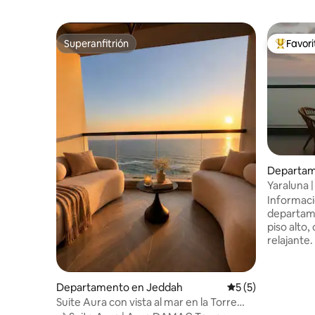
Superanfitrión
Favor
Superanfitrión
Favorito
Departam
Yaraluna 
con vista 
Informació
departam
piso alto,
relajante.
luz natura
para tu comodid
departamento La unida
Departamento en Jeddah
Calificación prome
5 (5)
dormitori
Suite Aura con vista al mar en la Torre
una cocin