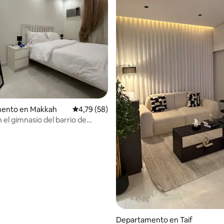
dio: 5 de 5. 3 evaluaciones
ento en Makkah
Calificación promedio: 4,79 de 5. 58 evaluac
4,79 (58)
 el gimnasio del barrio de
Departamento en Taif