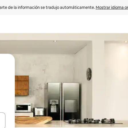
arte de la información se tradujo automáticamente. 
Mostrar idioma or
on las teclas de flecha hacia arriba y hacia abajo o explorá deslizando