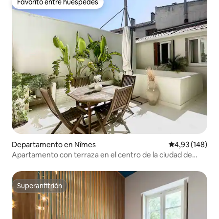
Favorito entre huéspedes
Favorito entre huéspedes
Departamento en Nîmes
Calificación pr
4,93 (148)
Apartamento con terraza en el centro de la ciudad de
Nimes
Superanfitrión
Superanfitrión