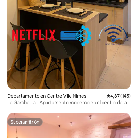
Departamento en Centre Ville Nimes
Calificación p
4,87 (145)
Le Gambetta - Apartamento moderno en el centro de la
ciudad
Superanfitrión
Superanfitrión