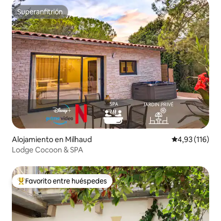
Superanfitrión
Superanfitrión
Alojamiento en Milhaud
Calificación p
4,93 (116)
Lodge Cocoon & SPA
Favorito entre huéspedes
Favorito entre los huéspedes más destacados