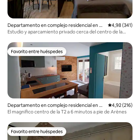
Departamento en complejo residencial en Arl
Calificación pr
4,98 (341)
és
Estudio y aparcamiento privado cerca del centro de la
ciudad de Arles
Favorito entre huéspedes
Favorito entre huéspedes
Departamento en complejo residencial en Nî
Calificación p
4,92 (216)
mes
El magnífico centro de la T2 a 6 minutos a pie de Arènes
Favorito entre huéspedes
Favorito entre huéspedes