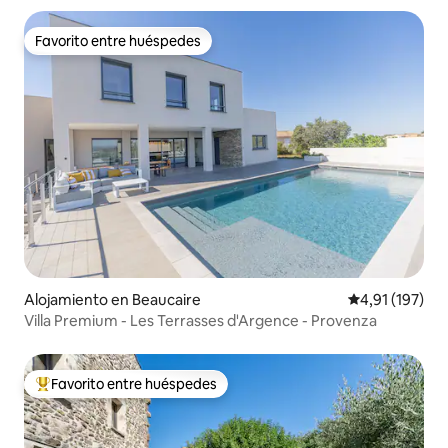
Favorito entre huéspedes
Favorito entre huéspedes
Alojamiento en Beaucaire
Calificación p
4,91 (197)
Villa Premium - Les Terrasses d'Argence - Provenza
Favorito entre huéspedes
Favorito entre los huéspedes más destacados