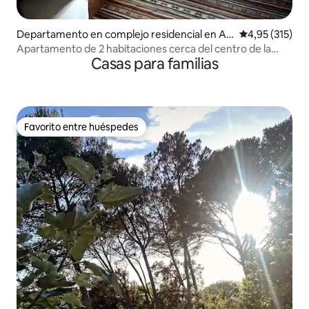
Departamento en complejo residencial en Arl
Calificación p
4,95 (315)
és
Apartamento de 2 habitaciones cerca del centro de la
Casas para familias
ciudad
Favorito entre huéspedes
Favorito entre huéspedes