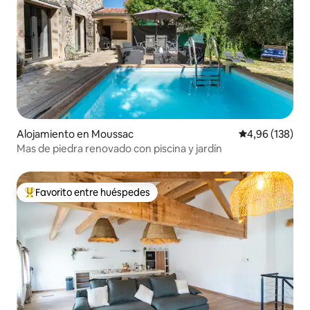
Alojamiento en Moussac
Calificación pr
4,96 (138)
Mas de piedra renovado con piscina y jardín
Favorito entre huéspedes
Favorito entre los huéspedes más destacados