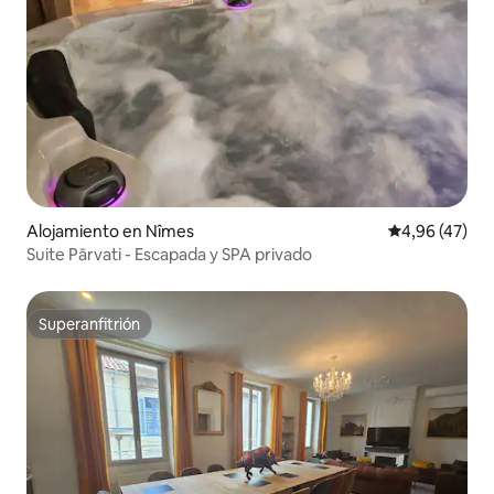
Alojamiento en Nîmes
Calificación 
4,96 (47)
Suite Pārvati - Escapada y SPA privado
Superanfitrión
Superanfitrión