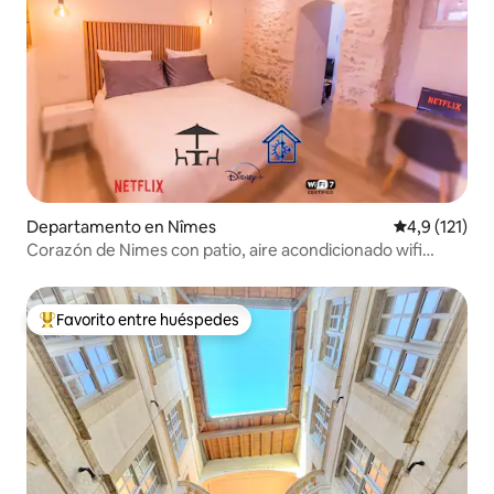
Departamento en Nîmes
Calificación 
4,9 (121)
Corazón de Nimes con patio, aire acondicionado wifi
Netflix Disney+
Favorito entre huéspedes
Favorito entre los huéspedes más destacados