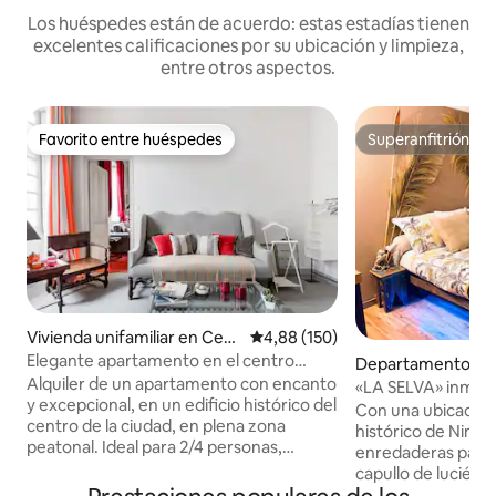
Los huéspedes están de acuerdo: estas estadías tienen
excelentes calificaciones por su ubicación y limpieza,
entre otros aspectos.
Favorito entre huéspedes
Superanfitrión
Favorito entre huéspedes
Superanfitrión
Vivienda unifamiliar en Cent
Calificación promedio: 4,88 de 5
4,88 (150)
re Ville Nimes
Elegante apartamento en el centro
Departamento en
histórico
Alquiler de un apartamento con encanto
ille Nimes
«LA SELVA» inmersión en el corazón de
y excepcional, en un edificio histórico del
NIMES🍃🦍
Con una ubicación 
centro de la ciudad, en plena zona
histórico de Nimes,
peatonal. Ideal para 2/4 personas,
enredaderas para
posibilidad de cama supletoria para niños
capullo de luciér
pequeños. Este amplio apartamento de
equipado y decora