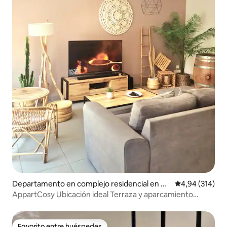
Departamento en complejo residencial en Nî
Calificación pr
4,94 (314)
mes
AppartCosy Ubicación ideal Terraza y aparcamiento
gratuito
Favorito entre huéspedes