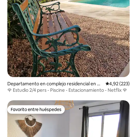
Departamento en complejo residencial en Nî
Calificación pr
4,92 (223)
mes
🌹 Estudio 2/4 pers - Piscine - Estacionamiento - Netflix 🌹
Favorito entre huéspedes
Favorito entre huéspedes