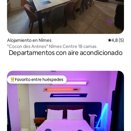
Alojamiento en Nîmes
Calificació
4,8 (5)
“Cocon des Arènes” Nîmes Centre 18 camas
Departamentos con aire acondicionado
Favorito entre huéspedes
Favorito entre los huéspedes más destacados