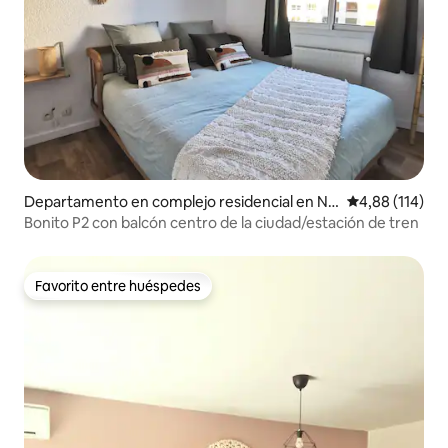
Departamento en complejo residencial en Nî
Calificación p
4,88 (114)
mes
Bonito P2 con balcón centro de la ciudad/estación de tren
Favorito entre huéspedes
Favorito entre huéspedes