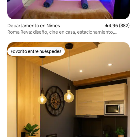
Departamento en Nîmes
Calificación pr
4,96 (382)
Roma Reva: diseño, cine en casa, estacionamiento,
climatización
Favorito entre huéspedes
Favorito entre huéspedes