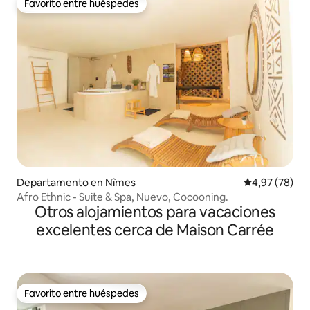
Favorito entre huéspedes
Favorito entre huéspedes
Departamento en Nîmes
Calificación p
4,97 (78)
Afro Ethnic - Suite & Spa, Nuevo, Cocooning.
Otros alojamientos para vacaciones
excelentes cerca de Maison Carrée
Favorito entre huéspedes
Favorito entre huéspedes