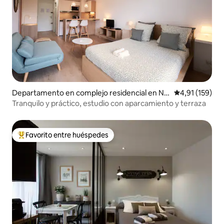
Departamento en complejo residencial en Nî
Calificación p
4,91 (159)
mes
Tranquilo y práctico, estudio con aparcamiento y terraza
Favorito entre huéspedes
Favorito entre los huéspedes más destacados