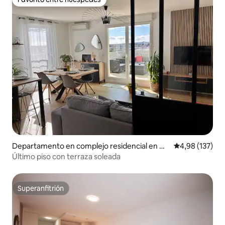
Favorito entre huéspedes
Departamento en complejo residencial en Nî
Calificación p
4,98 (137)
mes
Último piso con terraza soleada
Superanfitrión
Superanfitrión