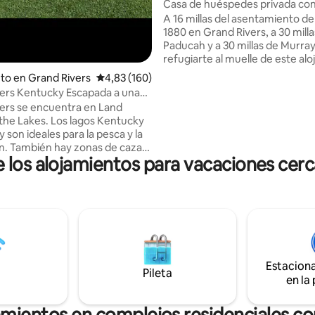
Casa de huéspedes privada con 
lago
A 16 millas del asentamiento de
1880 en Grand Rivers, a 30 milla
Paducah y a 30 millas de Murray
refugiarte al muelle de este al
sostenible y contempla el her
to en Grand Rivers
Calificación promedio: 4,83 de 5. 160 evaluac
4,83 (160)
amanecer del lago Kentucky. D
pada a una
paseo matutino por el sendero
 lago
ers se encuentra en Land
vecino que conduce a una pení
he Lakes. Los lagos Kentucky
rodeada de agua. Siéntate junto
y son ideales para la pesca y la
hoguera y disfruta de las cente
n. También hay zonas de caza
constelaciones de esta remota
 los alojamientos para vacaciones cerc
Esta es la escapada perfecta c
nte Patti's El centro de la
o familiares para disfrutar de t
ne tiendas únicas y el teatro
ofrece el lago Kentucky.
a el entretenimiento familiar,
ca distancia a pie. Tenemos un
atio con una chimenea para
corn hole y golf hillbilly ya
s. Hay mucho espacio para
Estacion
u barco. Grand Rivers tiene algo
Pileta
en la
s los gustos.
amientos en complejos residenciales con