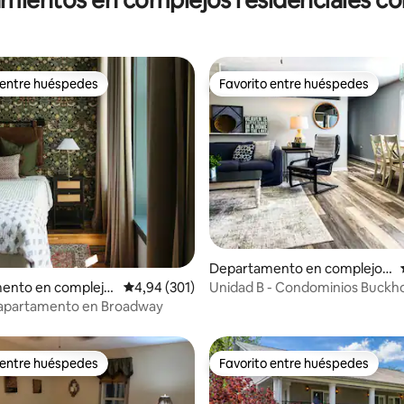
 entre huéspedes
Favorito entre huéspedes
 entre huéspedes
Favorito entre huéspedes
 4,98 de 5. 81 evaluaciones
Departamento en complejo r
esidencial en Gilbertsville
Unidad B - Condominios Buckh
ento en complejo
Calificación promedio: 4,94 de 5. 301 evaluac
4,94 (301)
amarre para botes cerca de Mo
al en Paducah
 apartamento en Broadway
 entre huéspedes
Favorito entre huéspedes
 entre huéspedes
Favorito entre huéspedes