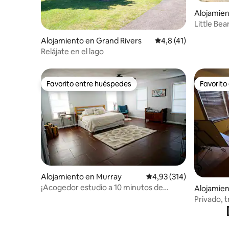
Alojamient
Little Bea
Alojamiento en Grand Rivers
Calificación promedio
4,8 (41)
Relájate en el lago
Favorito entre huéspedes
Favorito
Favorito entre huéspedes
Favorito
Alojamiento en Murray
Calificación promedio: 
4,93 (314)
¡Acogedor estudio a 10 minutos de
Alojamie
Murray, a 20 minutos del lago Ky!
Privado, t
en un ter