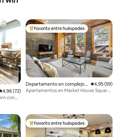
Favorito entre huéspedes
Favorito entre los huéspedes más destacados
Departamento en complejo r
Calificación promedio:
4,95 (59)
esidencial en Paducah
Apartamentos en Market House Square
Calificación promedio: 4,96 de 5. 72 evaluaciones
4,96 (72)
de 2 dormitorios
orn con
iones
ors
Favorito entre huéspedes
Favorito entre los huéspedes más destacados