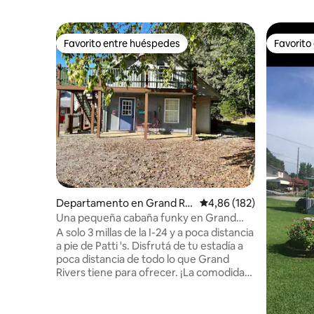
Favorito entre huéspedes
Favorito
Favorito entre huéspedes
Favorito
Departamento en Grand Riv
Calificación promedio: 
4,86 (182)
ers
Una pequeña cabaña funky en Grand
Rivers
A solo 3 millas de la I-24 y a poca distancia
a pie de Patti 's. Disfrutá de tu estadía a
poca distancia de todo lo que Grand
Rivers tiene para ofrecer. ¡La comodidad
es clave aquí con la deliciosa Cabin Pizza
justo en el mismo complejo! Este lindo
departamento de cabaña recién