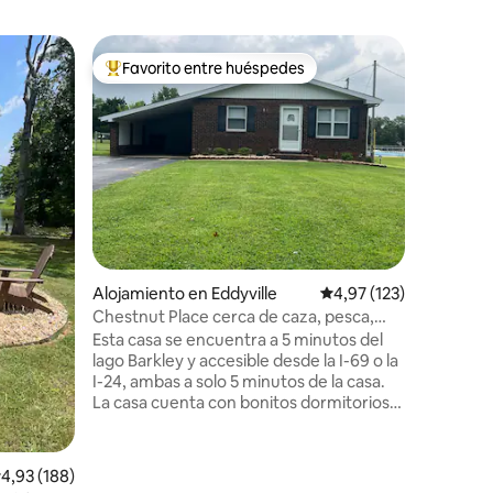
Alojamie
Favorito entre huéspedes
Favor
más destacados
Favorito entre los huéspedes más destacados
Favorit
s
Aislamien
Es un ap
el sótano
limpieza
como si f
independ
colinas y
en la pro
ciervos c
de la I-24
Alojamiento en Eddyville
Calificación promedio: 
4,97 (123)
Patti's, 
Cocina c
Chestnut Place cerca de caza, pesca,
atardecer
paseos en barco
Esta casa se encuentra a 5 minutos del
le hacen j
lago Barkley y accesible desde la I-69 o la
I-24, ambas a solo 5 minutos de la casa.
La casa cuenta con bonitos dormitorios,
sala de estar, cocina y comedor. Hay un
patio de hormigón en la parte trasera
con un patio vallado. El parque acuático
alificación promedio: 4,93 de 5. 188 evaluaciones
4,93 (188)
Venture River está a solo minutos.