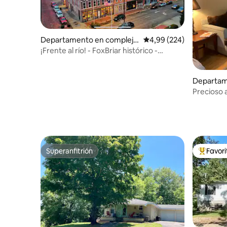
Departamento en complejo
Calificación promedio: 
4,99 (224)
residencial en Paducah
¡Frente al río! - FoxBriar histórico -
¡Elegancia en 1 dormitorio!
Departam
esidencial
Precioso 
con vistas
Superanfitrión
Favor
Superanfitrión
Favorito