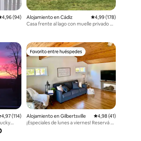
iones
Calificación promedio: 4,96 de 5. 94 evaluaciones
4,96 (94)
Alojamiento en Cádiz
Calificación promedio: 
4,99 (178)
Casa frente al lago con muelle privado de
2 amarres
Favorito entre huéspedes
más destacados
Favorito entre huéspedes
iones
alificación promedio: 4,97 de 5. 114 evaluaciones
4,97 (114)
Alojamiento en Gilbertsville
Calificación promedio
4,98 (41)
tucky
¡Especiales de lunes a viernes! Reservá 3
o
y obtené el 4º a mitad de precio