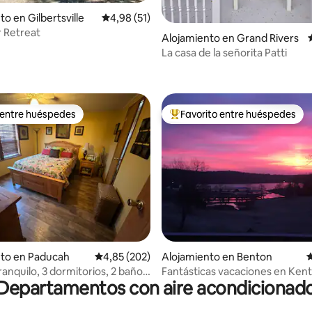
o en Gilbertsville
Calificación promedio: 4,98 de 5. 51 evaluac
4,98 (51)
r Retreat
Alojamiento en Grand Rivers
La casa de la señorita Patti
: 4,8 de 5. 41 evaluaciones
 entre huéspedes
Favorito entre huéspedes
 entre huéspedes
Favorito entre los huéspedes 
4,93 de 5. 314 evaluaciones
nto en Paducah
Calificación promedio: 4,85 de 5. 202 evaluac
4,85 (202)
Alojamiento en Benton
C
ranquilo, 3 dormitorios, 2 baños
Fantásticas vacaciones en Ken
Departamentos con aire acondicionad
reno de 1,5 acres
Lake