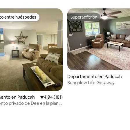
ito entre huéspedes
Superanfitrión
 entre los huéspedes más destacados
Superanfitrión
Departamento en Paducah
Bungalow Life Getaway
ento en Paducah
Calificación promedio: 4,94 de 5. 181 evaluac
4,94 (181)
to privado de Dee en la planta
4,99 de 5. 366 evaluaciones