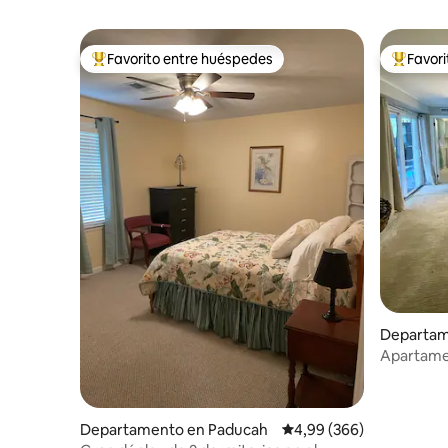
Favorito entre huéspedes
Favor
Favorito entre los huéspedes más destacados
Favorito
Departam
Apartamen
baja
Departamento en Paducah
Calificación promedio: 
4,99 (366)