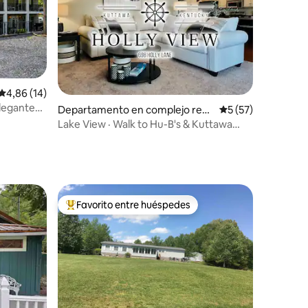
Calificación promedio: 4,86 de 5. 14 evaluaciones
4,86 (14)
elegante
iones
Departamento en complejo resi
Calificación prome
5 (57)
dencial en Kuttawa
Lake View · Walk to Hu-B's & Kuttawa
Marina
Favorito entre huéspedes
más destacados
Favorito entre los huéspedes más destacados