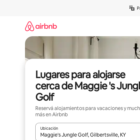
Ir
P
al
contenido
Lugares para alojarse
cerca de Maggie 's Jung
Golf
Reservá alojamientos para vacaciones y muc
más en Airbnb
Ubicación
Cuando los resultados estén disponibles, navegá c