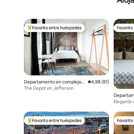
Favorito entre huéspedes
Favorito
Favorito entre los huéspedes más destacados
Favorito
Departamento en complejo r
Calificación promedio:
4,98 (81)
esidencial en Paducah
The Depot en Jefferson
Departam
residenci
Elegante
Favorito entre huéspedes
Favorito
Favorito entre los huéspedes más destacados
Favorito