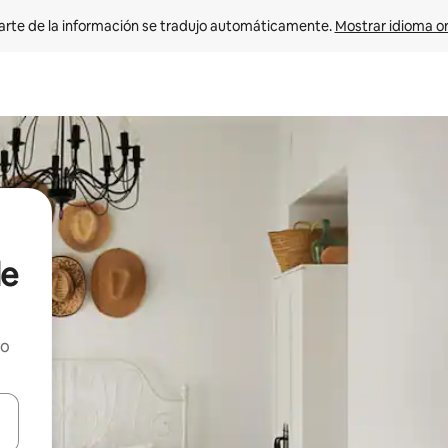
arte de la información se tradujo automáticamente. 
Mostrar idioma or
le
ho
on las teclas de flecha hacia arriba y hacia abajo o explorá deslizando