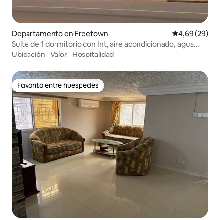
Departamento en Freetown
Calificación p
4,69 (29)
Suite de 1 dormitorio con Int, aire acondicionado, agua
caliente a 1,6 km de la Embajada de EE. UU.
Ubicación
·
Valor
·
Hospitalidad
Favorito entre huéspedes
Favorito entre huéspedes