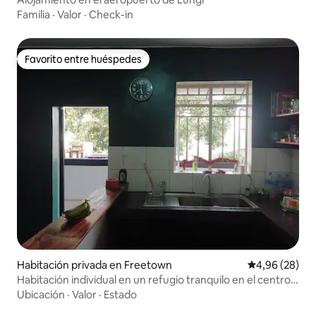
Familia
·
Valor
·
Check-in
Favorito entre huéspedes
Favorito entre huéspedes
Habitación privada en Freetown
Calificación p
4,96 (28)
Habitación individual en un refugio tranquilo en el centro
de la ciudad
Ubicación
·
Valor
·
Estado