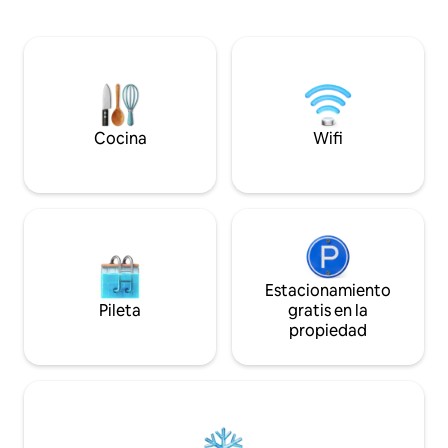
wifi, el aire acondicionado, los
metros de la puert
ventiladores de techo y los paneles
cuesta abajo se en
solares agregan comodidad. Ten en
Regent Rd, Lumley. Sin embargo, e
cuenta que haremos todo lo posible,
apartamento es tr
pero no se puede garantizar la
en la temporada de
electricidad las 24 horas, los 7 días de la
semana, debido al sistema de luz en el
país. ¡También incluye entrada/valla
Cocina
Wifi
cerrada, gerente en el lugar, pozo de
agua y hermoso cenador!
Estacionamiento
Pileta
gratis en la
propiedad