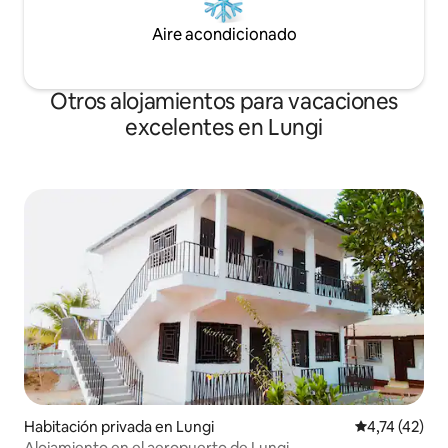
Aire acondicionado
Otros alojamientos para vacaciones
excelentes en Lungi
Habitación privada en Lungi
Calificación 
4,74 (42)
Alojamiento en el aeropuerto de Lungi