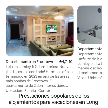
Departamento en
Departamento esp
autónomo
Disfrute de la ene
Departamento en Freetown
Calificación promedio: 4,7 de 
4,7 (10)
Lumley con la tran
Lujo en Lumley 1: 2 dormitorios: ¡Nuevo
maravilloso hogar
precio más bajo!
¡Las fotos lo dicen todo! Hermoso dúplex
departamento, est
terminado en 2023 en una de las áreas
sereno para trabaj
Valor
·
Ubicación
·
más bonitas de Freetown. El
independiente. Cu
apartamento de 2 dormitorios tiene
comodidades con Wi
camas tamaño king en ambas
Ubicación
·
Familia
·
Confort
con Batería de re
habitaciones y 2 baños completos. La
Prestaciones populares de los
caliente y fría. M
iluminación del acento y los techos
sofás, bar y comed
alojamientos para vacaciones en Lungi
hechos a mano agregan singularidad. El
puede estar en el