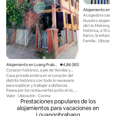
Alojamiento en Lu
ng
Acogedora casa en
de la ciudad
Nuestro alojamien
del río Mekong, ce
histórica, a 15 o 2
barco, la estación 
aeropuerto. Resta
Familia
·
Ubicación
con terrazas al at
pequeñas tiendas 
distancia. Ideal p
solitarios, viajero
Alojamiento en Luang Praba
Calificación promedio: 4,86 de 
4,86 (80)
(con hijos). Las ha
ng
baños, se encuentr
Corazón histórico, a pie de tiendas y
dormitorio princip
mercado nocturno
Casa privada entera en el corazón del
tamaño queen y es
distrito histórico con todo lo necesario
dormitorio de 2 ca
para explorar y trabajar a distancia.
planta baja. No s
Pasea por los restaurantes junto al río, el
fumar en el interio
mercado nocturno, el crucero con cena,
Valor
·
Ubicación
·
Cocina
la calle comercial, el spa y el famoso
Prestaciones populares de los
templo Xiengthong. Observa a los
alojamientos para vacaciones en
monjes pasar cada mañana. Totalmente
Louangphrabang
equipado con todas las comodidades y