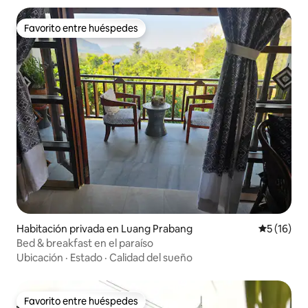
Favorito entre huéspedes
Favorito entre huéspedes
Habitación privada en Luang Prabang
Calificaci
5 (16)
Bed & breakfast en el paraíso
Ubicación
·
Estado
·
Calidad del sueño
Favorito entre huéspedes
Favorito entre huéspedes