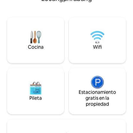
equipo de cocina para una estancia
perfecta. Espacio de trabajo dedicado
junto a una encantadora sala de estar
con una hermosa decoración regional.
Nuestro increíble equipo de anfitriones
(ver la foto) está listo para asegurarse de
que se satisfagan todas tus necesidades.
Cocina
Wifi
Estacionamiento
Pileta
gratis en la
propiedad