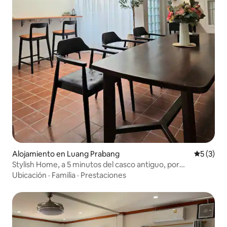
Alojamiento en Luang Prabang
Calificac
5 (3)
Stylish Home, a 5 minutos del casco antiguo, por
Kemhorm
Ubicación
·
Familia
·
Prestaciones