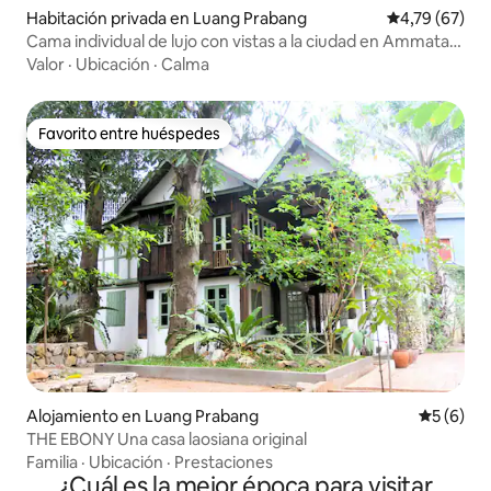
Habitación privada en Luang Prabang
Calificación 
4,79 (67)
Cama individual de lujo con vistas a la ciudad en Ammata
Boutique Villa
Valor
·
Ubicación
·
Calma
Favorito entre huéspedes
Favorito entre huéspedes
Alojamiento en Luang Prabang
Calificac
5 (6)
THE EBONY Una casa laosiana original
Familia
·
Ubicación
·
Prestaciones
¿Cuál es la mejor época para visitar