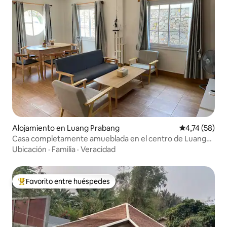
Alojamiento en Luang Prabang
Calificación 
4,74 (58)
Casa completamente amueblada en el centro de Luang
Prabang
Ubicación
·
Familia
·
Veracidad
Favorito entre huéspedes
Favorito entre los huéspedes más destacados