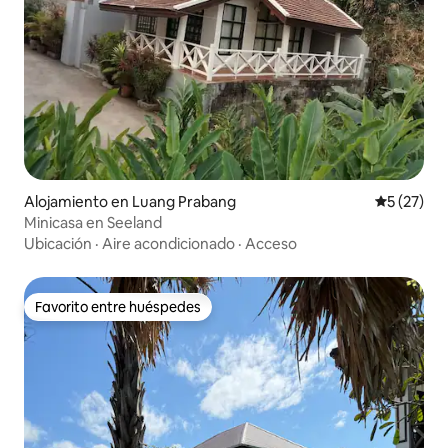
Alojamiento en Luang Prabang
Calificaci
5 (27)
Minicasa en Seeland
Ubicación
·
Aire acondicionado
·
Acceso
Favorito entre huéspedes
Favorito entre huéspedes