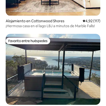
Alojamiento en Cottonwood Shores
Calificación p
4,92 (117)
¡Hermosa casa en el lago LBJ a minutos de Marble Falls!
Favorito entre huéspedes
Favorito entre huéspedes