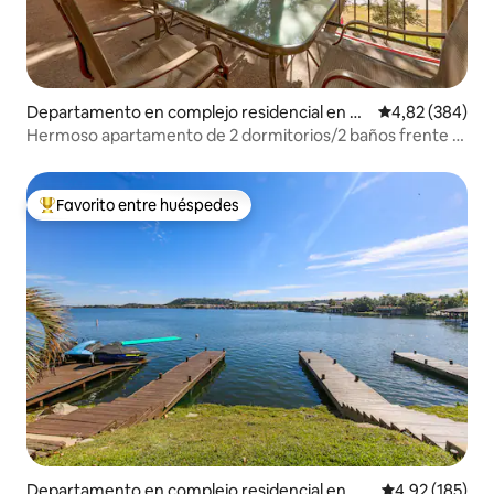
Departamento en complejo residencial en La
Calificación pr
4,82 (384)
go Vista
Hermoso apartamento de 2 dormitorios/2 baños frente al
lago en una isla
Favorito entre huéspedes
Favorito entre los huéspedes más destacados
Departamento en complejo residencial en Ho
Calificación p
4,92 (185)