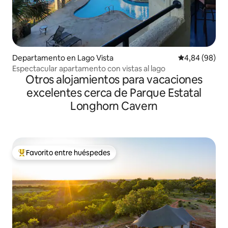
Departamento en Lago Vista
Calificación p
4,84 (98)
Espectacular apartamento con vistas al lago
Otros alojamientos para vacaciones
excelentes cerca de Parque Estatal
Longhorn Cavern
Favorito entre huéspedes
Favorito entre los huéspedes más destacados