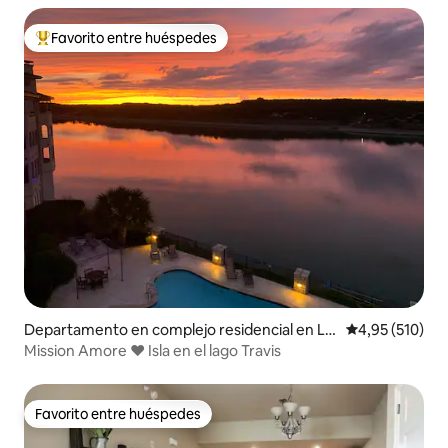
Favorito entre huéspedes
Favorito entre los huéspedes más destacados
Departamento en complejo residencial en La
Calificación p
4,95 (510)
go Vista
Mission Amore ❤️ Isla en el lago Travis
Favorito entre huéspedes
Favorito entre huéspedes