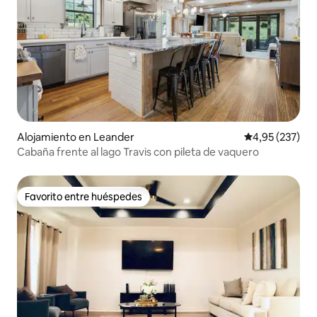
Alojamiento en Leander
Calificación pr
4,95 (237)
Cabaña frente al lago Travis con pileta de vaquero
Favorito entre huéspedes
Favorito entre huéspedes