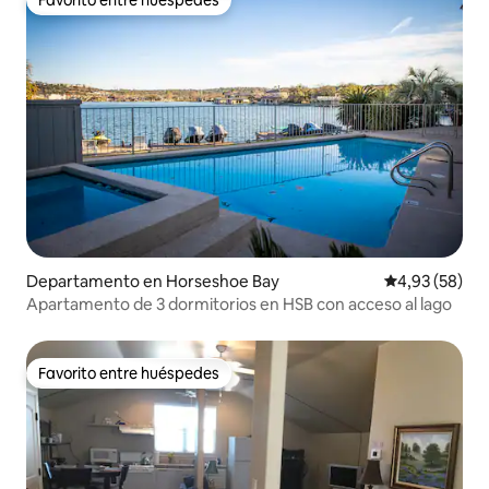
Favorito entre huéspedes
Departamento en Horseshoe Bay
Calificación p
4,93 (58)
Apartamento de 3 dormitorios en HSB con acceso al lago
Favorito entre huéspedes
Favorito entre huéspedes