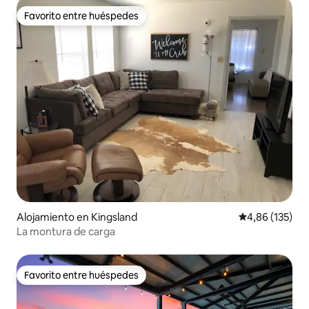
Favorito entre huéspedes
Favorito entre huéspedes
Alojamiento en Kingsland
Calificación p
4,86 (135)
La montura de carga
Favorito entre huéspedes
Favorito entre huéspedes