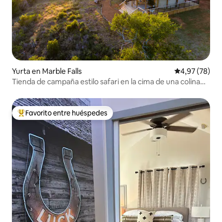
Yurta en Marble Falls
Calificación p
4,97 (78)
Tienda de campaña estilo safari en la cima de una colina
privada
Favorito entre huéspedes
Favorito entre los huéspedes más destacados