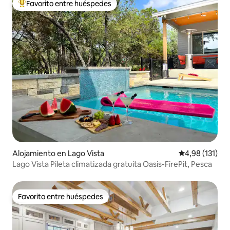
Favorito entre huéspedes
Favorito entre los huéspedes más destacados
Alojamiento en Lago Vista
Calificación p
4,98 (131)
Lago Vista Pileta climatizada gratuita Oasis-FirePit, Pesca
Favorito entre huéspedes
Favorito entre huéspedes