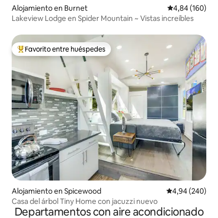
Alojamiento en Burnet
Calificación pr
4,84 (160)
Lakeview Lodge en Spider Mountain ~ Vistas increíbles
Favorito entre huéspedes
Favorito entre los huéspedes más destacados
Alojamiento en Spicewood
Calificación pr
4,94 (240)
Casa del árbol Tiny Home con jacuzzi nuevo
Departamentos con aire acondicionado