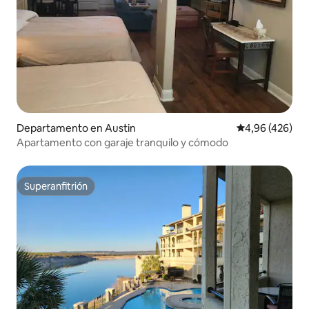
Departamento en Austin
Calificación pr
4,96 (426)
Apartamento con garaje tranquilo y cómodo
Superanfitrión
Superanfitrión