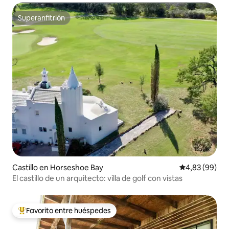
Superanfitrión
Superanfitrión
Castillo en Horseshoe Bay
Calificación p
4,83 (99)
El castillo de un arquitecto: villa de golf con vistas
Favorito entre huéspedes
Favorito entre los huéspedes más destacados