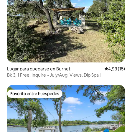
Lugar para quedarse en Burnet
Calificación 
4,93 (15)
Bk 3, 1 Free, Inquire ~July/Aug. Views, Dip Spa !
Favorito entre huéspedes
Favorito entre huéspedes