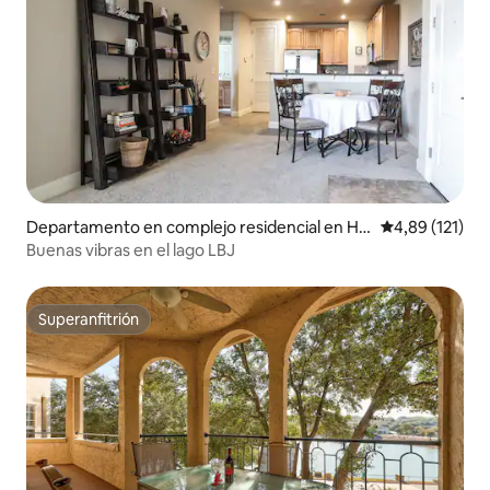
Departamento en complejo residencial en Ho
Calificación p
4,89 (121)
rseshoe Bay
Buenas vibras en el lago LBJ
Superanfitrión
Superanfitrión