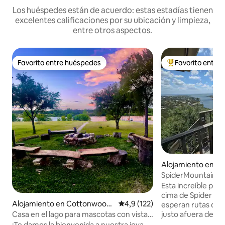
Los huéspedes están de acuerdo: estas estadías tienen
excelentes calificaciones por su ubicación y limpieza,
entre otros aspectos.
Favorito entre huéspedes
Favorito entre
Favorito entre huéspedes
Favorito entre l
Alojamiento en Bu
SpiderMountain-
Jacuzzi-Sala de ju
Esta increíble pro
cima de Spider Mo
Alojamiento en Cottonwood
Calificación promedio: 4,9 de 5
4,9 (122)
esperan rutas de 
Shores
justo afuera de tu 
Casa en el lago para mascotas con vistas
lago Buchanan. ¡La
al atardecer y kayaks
¡Te damos la bienvenida a nuestra joya