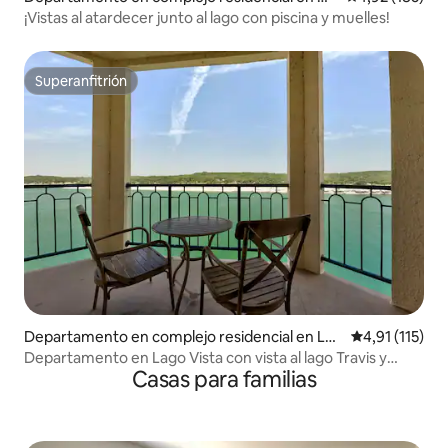
rseshoe Bay
¡Vistas al atardecer junto al lago con piscina y muelles!
Superanfitrión
Superanfitrión
Departamento en complejo residencial en Lag
Calificación p
4,91 (115)
o Vista
Departamento en Lago Vista con vista al lago Travis y
Casas para familias
pileta