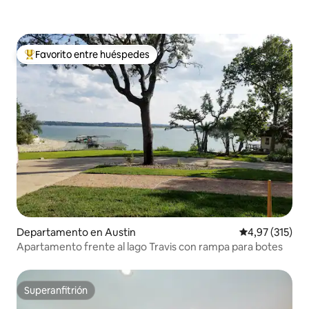
Favorito entre huéspedes
Favorito entre los huéspedes más destacados
Departamento en Austin
Calificación p
4,97 (315)
Apartamento frente al lago Travis con rampa para botes
Superanfitrión
Superanfitrión