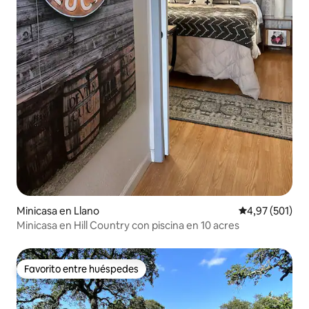
Minicasa en Llano
Calificación p
4,97 (501)
Minicasa en Hill Country con piscina en 10 acres
Favorito entre huéspedes
Favorito entre huéspedes