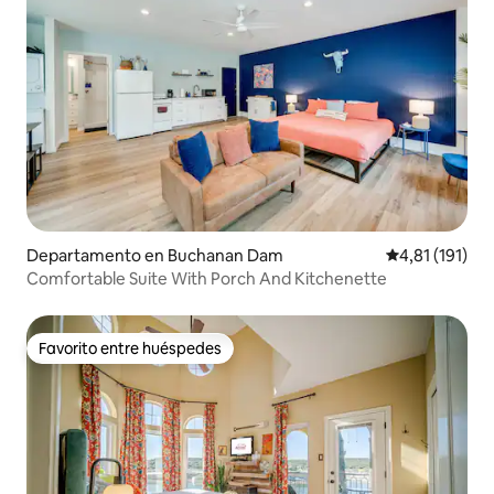
Departamento en Buchanan Dam
Calificación p
4,81 (191)
Comfortable Suite With Porch And Kitchenette
Favorito entre huéspedes
Favorito entre huéspedes