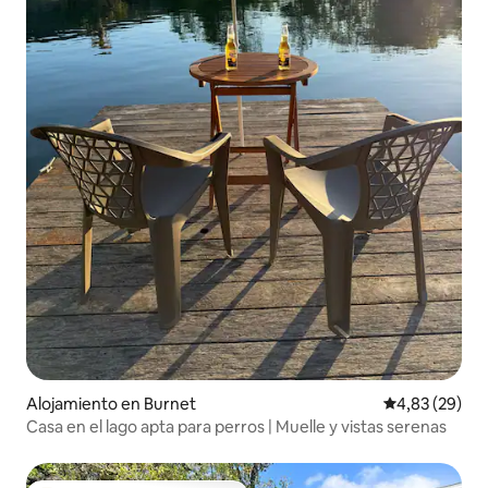
Alojamiento en Burnet
Calificación p
4,83 (29)
Casa en el lago apta para perros | Muelle y vistas serenas