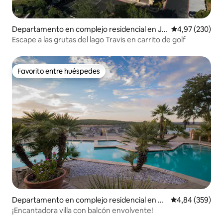
Departamento en complejo residencial en Jo
Calificación pr
4,97 (230)
nestown
Escape a las grutas del lago Travis en carrito de golf
Favorito entre huéspedes
Favorito entre huéspedes
Departamento en complejo residencial en La
Calificación pr
4,84 (359)
go Vista
¡Encantadora villa con balcón envolvente!