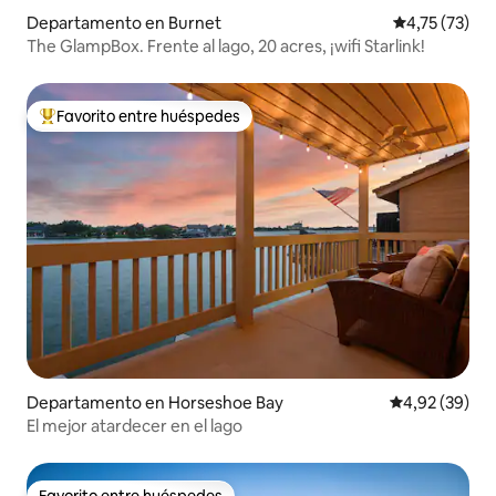
Departamento en Burnet
Calificación 
4,75 (73)
The GlampBox. Frente al lago, 20 acres, ¡wifi Starlink!
Favorito entre huéspedes
Favorito entre los huéspedes más destacados
Departamento en Horseshoe Bay
Calificación p
4,92 (39)
El mejor atardecer en el lago
Favorito entre huéspedes