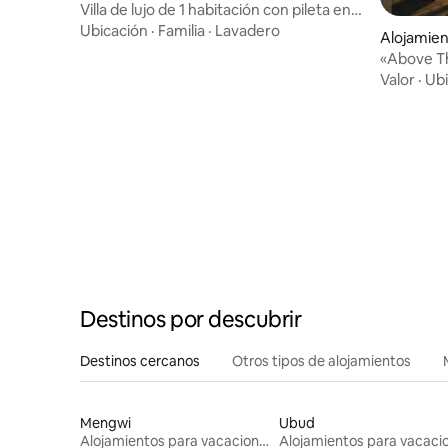
Villa de lujo de 1 habitación con pileta en
Oasis, Kuta, Lombok
Ubicación
·
Familia
·
Lavadero
Alojamie
ujut
«Above Th
Central
Valor
·
Ubi
Destinos por descubrir
Destinos cercanos
Otros tipos de alojamientos
Mengwi
Ubud
Alojamientos para vacaciones