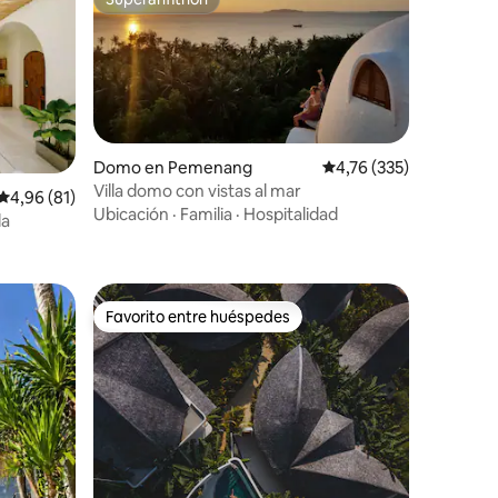
Superanfitrión
Domo en Pemenang
Calificación promedio: 
4,76 (335)
Villa domo con vistas al mar
Calificación promedio: 4,96 de 5. 81 evaluaciones
4,96 (81)
iones
Ubicación
·
Familia
·
Hospitalidad
da
Favorito entre huéspedes
más destacados
Favorito entre huéspedes