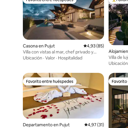
Favorito entre huéspedes
Favorito
Casona en Pujut
Calificación promedio:
4,93 (85)
Alojamien
Villa con vistas al mar, chef privado y
gimnasio
Villa de l
Ubicación
·
Valor
·
Hospitalidad
Ubicación
Favorito entre huéspedes
Favorito
Favorito entre huéspedes
Favorito
Departamento en Pujut
Calificación promedio:
4,97 (31)