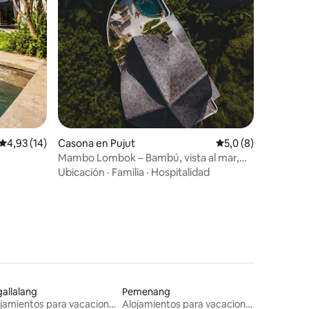
iones
Calificación promedio: 4,93 de 5. 14 evaluaciones
4,93 (14)
Casona en Pujut
Calificación promed
5,0 (8)
Mambo Lombok – Bambú, vista al mar,
pileta privada
Ubicación
·
Familia
·
Hospitalidad
allalang
Pemenang
Alojamientos para vacaciones
Alojamientos para vacaciones