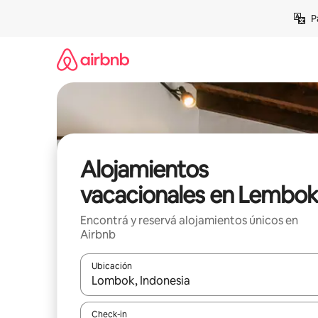
Ir
P
al
contenido
Alojamientos
vacacionales en Lembok
Encontrá y reservá alojamientos únicos en
Airbnb
Ubicación
Cuando los resultados estén disponibles, navegá c
Check-in