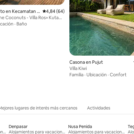
nto en Kecamatan P
Calificación promedio: 4,84 de 5. 64 evaluac
4,84 (64)
e Coconuts - Villa Ros» Kuta
cación
·
Baño
Casona en Pujut
Villa Kiwi
Familia
·
Ubicación
·
Confort
Mejores lugares de interés más cercanos
Actividades
Denpasar
Nusa Penida
Teg
Alojamientos para vacaciones
Alojamientos para vacaciones
Alojamientos para vacaciones