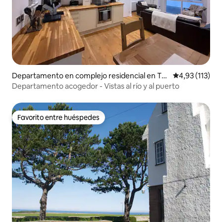
Departamento en complejo residencial en Tw
Calificación p
4,93 (113)
eedmouth
Departamento acogedor - Vistas al río y al puerto
Favorito entre huéspedes
Favorito entre huéspedes