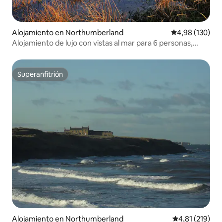
Alojamiento en Northumberland
Calificación pr
4,98 (130)
Alojamiento de lujo con vistas al mar para 6 personas,
cerca de Bamburgh
Superanfitrión
Superanfitrión
Alojamiento en Northumberland
Calificación p
4,81 (219)