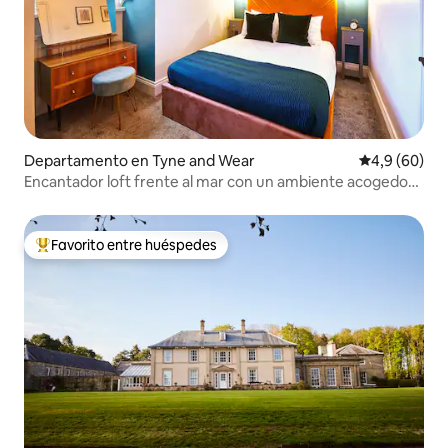
Departamento en Tyne and Wear
Calificación
4,9 (60)
Encantador loft frente al mar con un ambiente acogedor
de la costa
Favorito entre huéspedes
Favorito entre los huéspedes más destacados