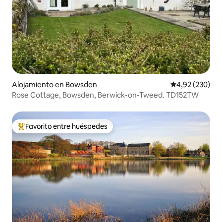
Alojamiento en Bowsden
Calificación pr
4,92 (230)
Rose Cottage, Bowsden, Berwick-on-Tweed. TD152TW
Favorito entre huéspedes
Favorito entre los huéspedes más destacados