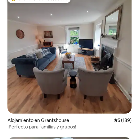
Favorito entre los huéspedes más destacados
Alojamiento en Grantshouse
Calificació
5 (189)
¡Perfecto para familias y grupos!