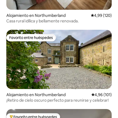
Alojamiento en Northumberland
Calificación pr
4,99 (120)
Casa rural idílica y bellamente renovada.
Favorito entre huéspedes
Favorito entre huéspedes
Alojamiento en Northumberland
Calificación p
4,96 (101)
¡Retiro de cielo oscuro perfecto para reunirse y celebrar!
Favorito entre huéspedes