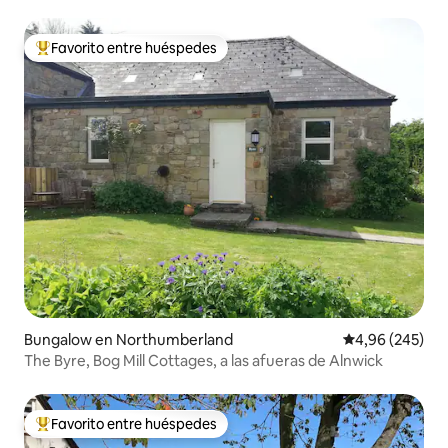
Favorito entre huéspedes
Favorito entre los huéspedes más destacados
Bungalow en Northumberland
Calificación pr
4,96 (245)
The Byre, Bog Mill Cottages, a las afueras de Alnwick
Favorito entre huéspedes
Favorito entre los huéspedes más destacados