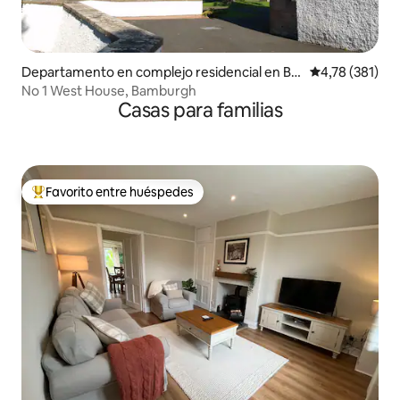
Departamento en complejo residencial en Ba
Calificación p
4,78 (381)
mburgh
No 1 West House, Bamburgh
Casas para familias
Favorito entre huéspedes
Favorito entre los huéspedes más destacados