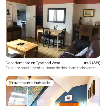
Departamento en Tyne and Wear
Calificación 
4,7 (339)
Elegante apartamento urbano de dos dormitorios cerca
del frondoso parque y la ciudad.
Favorito entre huéspedes
Favorito entre los huéspedes más destacados