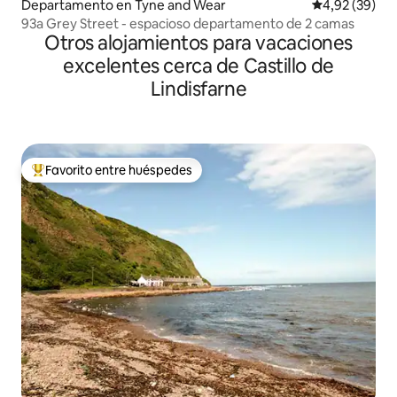
Departamento en Tyne and Wear
Calificación p
4,92 (39)
93a Grey Street - espacioso departamento de 2 camas
Otros alojamientos para vacaciones
excelentes cerca de Castillo de
Lindisfarne
Favorito entre huéspedes
Favorito entre los huéspedes más destacados