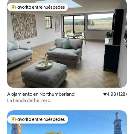
Favorito entre huéspedes
Favorito entre los huéspedes más destacados
Alojamiento en Northumberland
Calificación pr
4,98 (128)
La tienda del herrero
Favorito entre huéspedes
Favorito entre los huéspedes más destacados