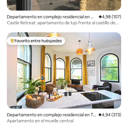
Departamento en complejo residencial en No
Calificación pr
4,98 (107)
rthumberland
Castle Retreat: apartamento de lujo frente al castillo de
Alnwick
Favorito entre huéspedes
Favorito entre los huéspedes más destacados
Departamento en complejo residencial en Ty
Calificación pr
4,94 (373)
ne and Wear
Apartamento en el muelle central