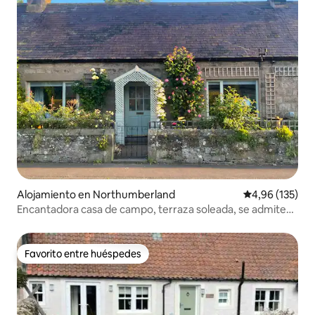
Alojamiento en Northumberland
Calificación p
4,96 (135)
Encantadora casa de campo, terraza soleada, se admiten
perros, cerca de un pub
Favorito entre huéspedes
Favorito entre huéspedes