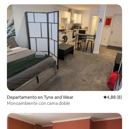
centro de la ciudad
Departamento en Tyne and Wear
Calificación
4,88 (8)
Monoambiente con cama doble