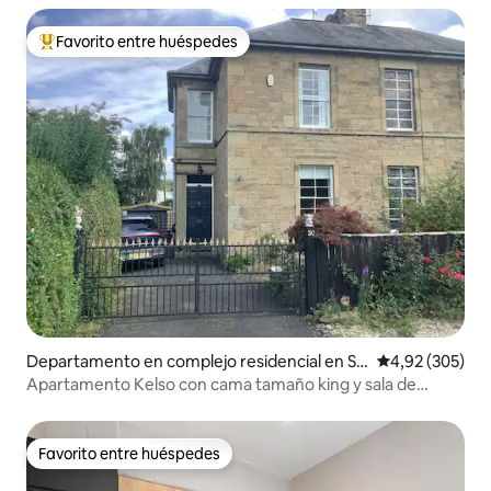
Favorito entre huéspedes
Favorito entre los huéspedes más destacados
Departamento en complejo residencial en Sc
Calificación pr
4,92 (305)
ottish Borders
Apartamento Kelso con cama tamaño king y sala de
estar.***
Favorito entre huéspedes
Favorito entre huéspedes