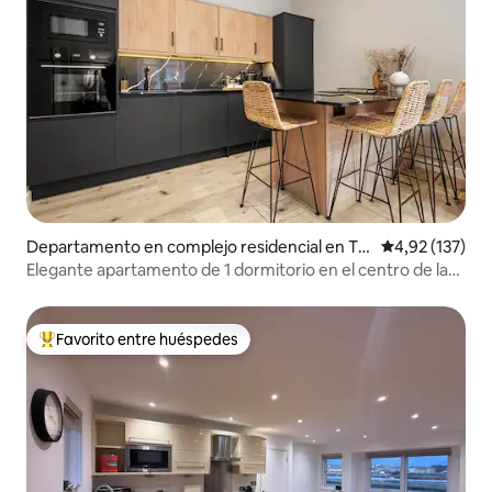
Departamento en complejo residencial en Ty
Calificación p
4,92 (137)
ne and Wear
Elegante apartamento de 1 dormitorio en el centro de la
ciudad (4 plazas)
Favorito entre huéspedes
Favorito entre los huéspedes más destacados