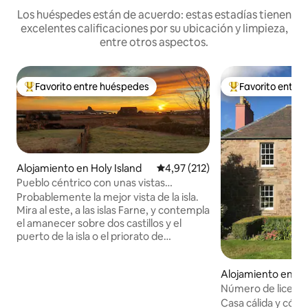
Los huéspedes están de acuerdo: estas estadías tienen
excelentes calificaciones por su ubicación y limpieza,
entre otros aspectos.
Favorito entre huéspedes
Favorito entre
Favorito entre los huéspedes más destacados
Favorito entre l
Alojamiento en Holy Island
Calificación promedio: 4,97 de 5
4,97 (212)
Pueblo céntrico con unas vistas
impresionantes y aparcamiento.
Probablemente la mejor vista de la isla.
Mira al este, a las islas Farne, y contempla
el amanecer sobre dos castillos y el
puerto de la isla o el priorato de
Lindisfarne. Con una ubicación céntrica
y aparcamiento justo fuera de tu puerta,
Alojamiento en Sc
encontrarás Sea View, el lugar perfecto
ders
para planificar tu día. La antigua cabaña
Número de licenci
de pescadores se ha reformado con
SB00235F
Casa cálida y cóm