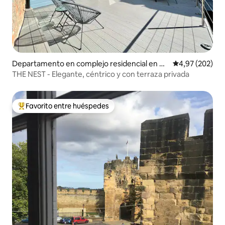
Departamento en complejo residencial en N
Calificación pr
4,97 (202)
orthumberland
THE NEST - Elegante, céntrico y con terraza privada
Favorito entre huéspedes
Favorito entre los huéspedes más destacados