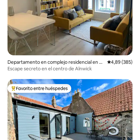
Departamento en complejo residencial en N
Calificación pr
4,89 (385)
orthumberland
Escape secreto en el centro de Alnwick
Favorito entre huéspedes
Favorito entre los huéspedes más destacados