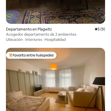
Departamento en Plagwitz
Calificac
5 (9)
Acogedor departamento de 2 ambientes
Ubicación
·
Interiores
·
Hospitalidad
Favorito entre huéspedes
Favorito entre los huéspedes más destacados