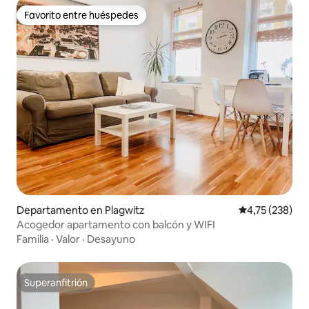
Favorito entre huéspedes
Favorito entre huéspedes
Departamento en Plagwitz
Calificación p
4,75 (238)
Acogedor apartamento con balcón y WIFI
Familia
·
Valor
·
Desayuno
Superanfitrión
Superanfitrión