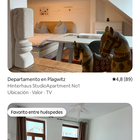
Departamento en Plagwitz
Calificación
4,8 (89)
Hinterhaus StudioApartment No1
Ubicación
·
Valor
·
TV
Favorito entre huéspedes
Favorito entre huéspedes