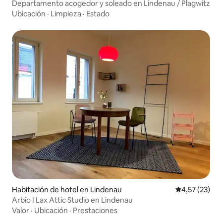
Departamento acogedor y soleado en Lindenau / Plagwitz
Ubicación
·
Limpieza
·
Estado
Habitación de hotel en Lindenau
Calificación 
4,57 (23)
Arbio I Lax Attic Studio en Lindenau
Valor
·
Ubicación
·
Prestaciones