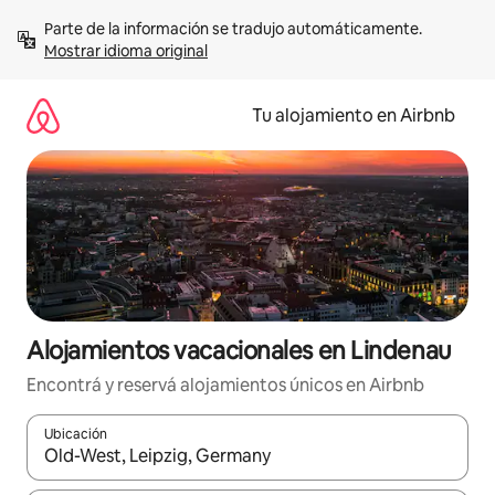
Ir
Parte de la información se tradujo automáticamente. 
al
Mostrar idioma original
contenido
Tu alojamiento en Airbnb
Alojamientos vacacionales en Lindenau
Encontrá y reservá alojamientos únicos en Airbnb
Ubicación
Cuando los resultados estén disponibles, navegá con las teclas 