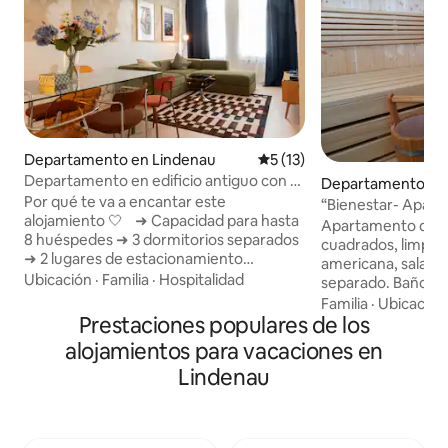
Departamento en Lindenau
Calificación promedio: 5 de 
5 (13)
Departamento en edificio antiguo con 2
Departamento en
lugares de estacionamiento en Leipziger
Por qué te va a encantar este
residencial en Pla
“Bienestar- Apart
Westen
alojamiento 🤍 ➜ Capacidad para hasta
Apartamento de u
8 huéspedes ➜ 3 dormitorios separados
cuadrados, limpio 
➜ 2 lugares de estacionamiento
americana, sala de
gratuitos directamente en el patio
Ubicación
·
Familia
·
Hospitalidad
separado. Baño mu
interior ➜ Excelente ubicación en el
con ducha, inodor
Familia
·
Ubicación
popular Leipziger Westen ➜ Numerosos
Prestaciones populares de los
para 2 personas (Kl
cafés, restaurantes, bares y tiendas a
relajarse después 
alojamientos para vacaciones en
poca distancia a pie ➜ Amplio living ➜
temporada de frío
Lindenau
Cocina totalmente equipada ➜ Smart
encuentra en el te
TV, consola de videojuegos, rocola y wifi
propia entrada in
de alta velocidad ➜ Check-in autónomo
propietarios viven 
flexible las 24 horas, los 7 días de la
apartamento tien