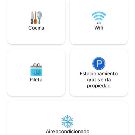
semana, a través de una caja de llaves ➜
cerrado. Las bicic
Toallas y ropa de cama incluidas 🐾
estacionar de form
Alojamiento apto para mascotas
Ambiente modern
Cocina
Wifi
Estacionamiento
Pileta
gratis en la
propiedad
Aire acondicionado