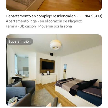
Departamento en complejo residencial en Plag
Calificación 
4,95 (19)
witz
Apartamento Inge - en el corazón de Plagwitz
Familia
·
Ubicación
·
Moverse por la zona
Superanfitrión
Superanfitrión