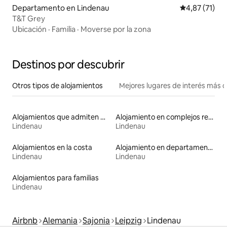
Departamento en Lindenau
Calificación 
4,87 (71)
T&T Grey
Ubicación
·
Familia
·
Moverse por la zona
Destinos por descubrir
Otros tipos de alojamientos
Mejores lugares de interés más 
Alojamientos que admiten mascotas
Alojamiento en complejos residenciales
Lindenau
Lindenau
Alojamientos en la costa
Alojamiento en departamentos
Lindenau
Lindenau
Alojamientos para familias
Lindenau
Airbnb
Alemania
Sajonia
Leipzig
Lindenau