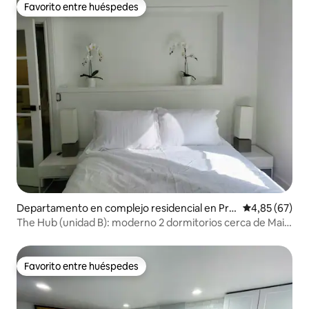
Favorito entre huéspedes
Favorito entre huéspedes
Departamento en complejo residencial en Prin
Calificación p
4,85 (67)
ce Edward
The Hub (unidad B): moderno 2 dormitorios cerca de Main
St Picton
Favorito entre huéspedes
Favorito entre huéspedes