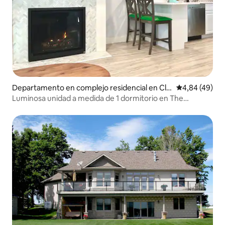
Departamento en complejo residencial en Cla
Calificación p
4,84 (49)
yton
Luminosa unidad a medida de 1 dormitorio en The
Cottages on James