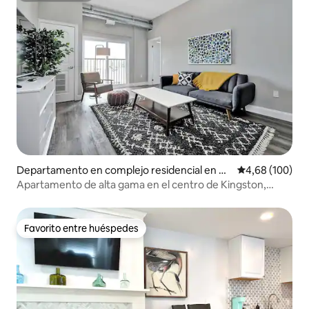
Departamento en complejo residencial en Ki
Calificación pr
4,68 (100)
ngston
Apartamento de alta gama en el centro de Kingston,
cerca de RMC/Queens
Favorito entre huéspedes
Favorito entre huéspedes