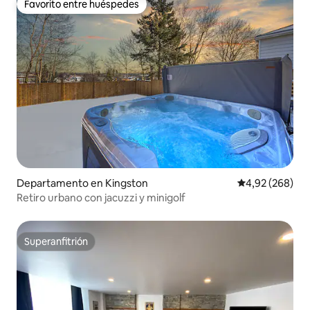
Favorito entre huéspedes
Favorito entre huéspedes
Departamento en Kingston
Calificación pr
4,92 (268)
Retiro urbano con jacuzzi y minigolf
Superanfitrión
Superanfitrión