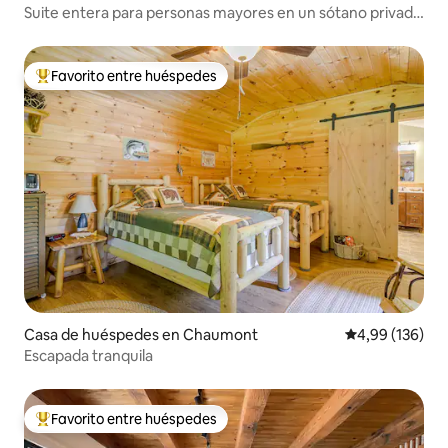
e en Kingston
Suite entera para personas mayores en un sótano privado
Kitchenette
Favorito entre huéspedes
Favorito entre los huéspedes más destacados
Casa de huéspedes en Chaumont
Calificación pr
4,99 (136)
Escapada tranquila
Favorito entre huéspedes
Favorito entre los huéspedes más destacados