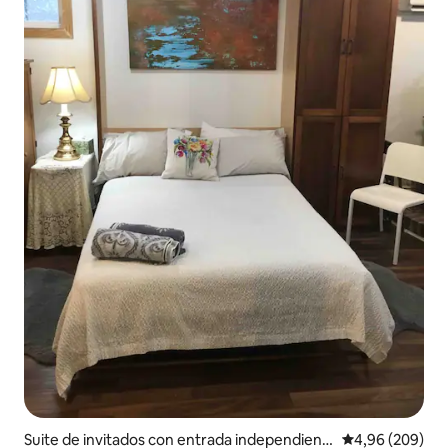
Suite de invitados con entrada independient
Calificación pr
4,96 (209)