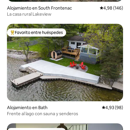
Alojamiento en South Frontenac
Calificación pr
4,98 (146)
La casa rural Lakeview
Favorito entre huéspedes
Favorito entre los huéspedes más destacados
Alojamiento en Bath
Calificación p
4,93 (98)
Frente al lago con sauna y senderos