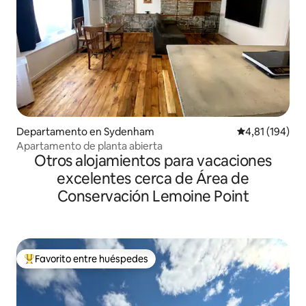
Departamento en Sydenham
Calificación p
4,81 (194)
Apartamento de planta abierta
Otros alojamientos para vacaciones
excelentes cerca de Área de
Conservación Lemoine Point
Favorito entre huéspedes
Favorito entre los huéspedes más destacados