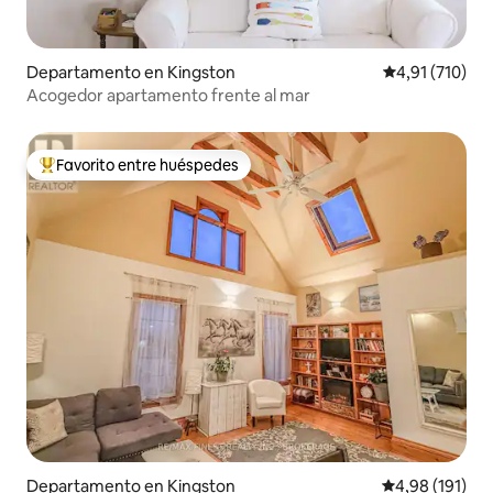
Departamento en Kingston
Calificación p
4,91 (710)
Acogedor apartamento frente al mar
Favorito entre huéspedes
Favorito entre los huéspedes más destacados
Departamento en Kingston
Calificación p
4,98 (191)