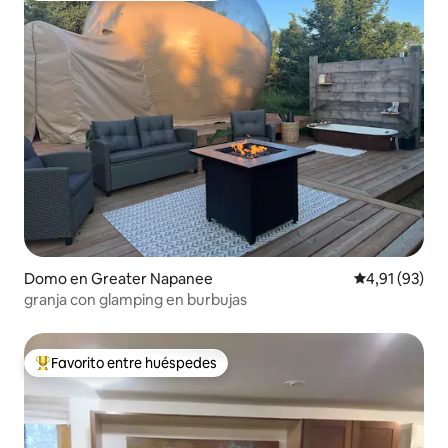
Domo en Greater Napanee
Calificación 
4,91 (93)
granja con glamping en burbujas
Favorito entre huéspedes
Favorito entre los huéspedes más destacados