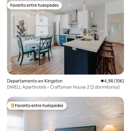
Favorito entre huéspedes
Favorito entre huéspedes
Departamento en Kingston
Calificación pr
4,98 (106)
DWELL Aparthotels - Craftsman House 2 (2 dormitorios)
Favorito entre huéspedes
Favorito entre los huéspedes más destacados