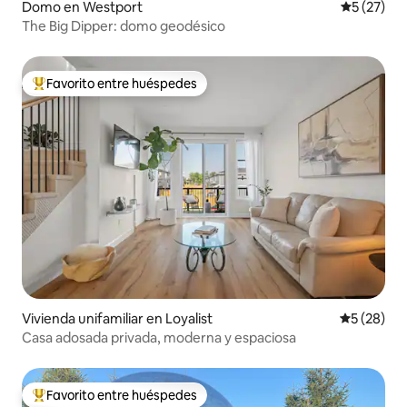
Domo en Westport
Calificaci
5 (27)
The Big Dipper: domo geodésico
Favorito entre huéspedes
Favorito entre los huéspedes más destacados
Vivienda unifamiliar en Loyalist
Calificaci
5 (28)
Casa adosada privada, moderna y espaciosa
Favorito entre huéspedes
Favorito entre los huéspedes más destacados