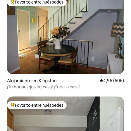
Favorito entre huéspedes
Favorito entre los huéspedes más destacados
Alojamiento en Kingston
Calificación pr
4,96 (606)
¡Tu hogar lejos de casa! ¡Toda la casa!
Favorito entre huéspedes
Favorito entre los huéspedes más destacados