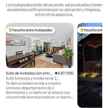
Los huéspedes están de acuerdo: estas estadías tienen
excelentes calificaciones por su ubicación y limpieza,
entre otros aspectos.
Favorito entre huéspedes
Favorito entre
Favorito entre los huéspedes más destacados
Favorito entre l
Suite de invitados con entra
Calificación promedio: 4,97 de 5
4,97 (105)
da independiente en Kingst
Suite luminosa y moderna de 2
on
dormitorios | Bar rústico +
Te damos la bienvenida a nuestro
estacionamiento
luminoso departamento de 2
dormitorios y un baño en el sótano con
una entrada lateral privada en un barrio
tranquilo y familiar en un tranquilo
callejón sin salida. Relajate en el living,