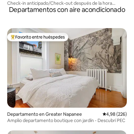
Check-in anticipado/Check-out después de la hora
Departamentos con aire acondicionado
establecida: The Cottage on Vine
Favorito entre huéspedes
Favorito entre los huéspedes más destacados
Departamento en Greater Napanee
Calificación pr
4,98 (226)
Amplio departamento boutique con jardín - Descubrí PEC