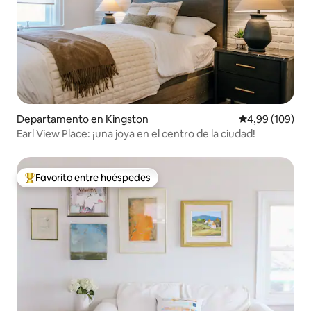
Departamento en Kingston
Calificación pr
4,99 (109)
Earl View Place: ¡una joya en el centro de la ciudad!
Favorito entre huéspedes
Favorito entre los huéspedes más destacados