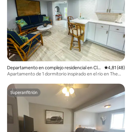
Departamento en complejo residencial en Cla
Calificación 
4,81 (48)
yton
Apartamento de 1 dormitorio inspirado en el río en The
Cottages on James
Superanfitrión
Superanfitrión