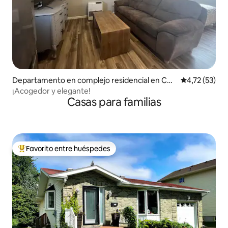
Departamento en complejo residencial en Cha
Calificación 
4,72 (53)
umont
¡Acogedor y elegante!
Casas para familias
Favorito entre huéspedes
Favorito entre los huéspedes más destacados