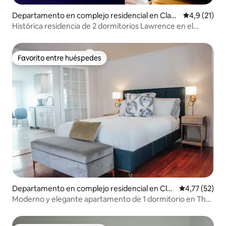
Departamento en complejo residencial en Clayt
Calificación
4,9 (21)
on
Histórica residencia de 2 dormitorios Lawrence en el
Dygert
Favorito entre huéspedes
Favorito entre huéspedes
Departamento en complejo residencial en Clay
Calificación 
4,77 (52)
ton
Moderno y elegante apartamento de 1 dormitorio en The
Cottages on James