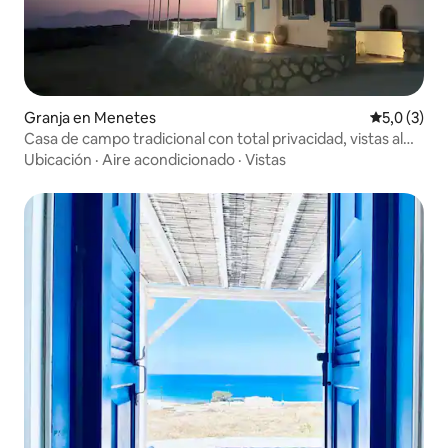
Granja en Menetes
Calificació
5,0 (3)
Casa de campo tradicional con total privacidad, vistas al
mar y al atardecer
Ubicación
·
Aire acondicionado
·
Vistas