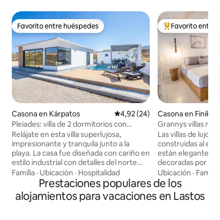
Favorito entre huéspedes
Favorito entre
Favorito entre huéspedes
Favorito entre l
Casona en Kárpatos
Calificación promedio: 4,92 de 
4,92 (24)
Casona en Finiki
Pleiades: villa de 2 dormitorios con
Grannys villas n .º 
piscina sobre el mar
Relájate en esta villa superlujosa,
Las villas de lujo 
impresionante y tranquila junto a la
construidas al esti
playa. La casa fue diseñada con cariño en
están eleganteme
estilo industrial con detalles del norte
decoradas por toda
para una sensación lujosa y encantadora.
cuenta con una c
Familia
·
Ubicación
·
Hospitalidad
Ubicación
·
Familia
Disfruta de las vistas al mar y a las
Prestaciones populares de los
equipada, comedor 
montañas desde la piscina, el jardín y el
como una terraza
alojamientos para vacaciones en Lastos
parque infantil. La casa se encuentra en
amueblada donde p
el abrazo de las playas de Pigadia y
una agradable bebi
Amoopi con arena fina y olas rizadas. La
escuchas el sonido