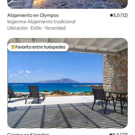
Alojamiento en Olympos
Calificación
5,0 (12)
liogerma-Alojamiento tradicional
Ubicación
·
Estilo
·
Veracidad
Favorito entre huéspedes
Favorito entre los huéspedes más destacados
Casona en Kárpatos
Calificación
5,0 (27)