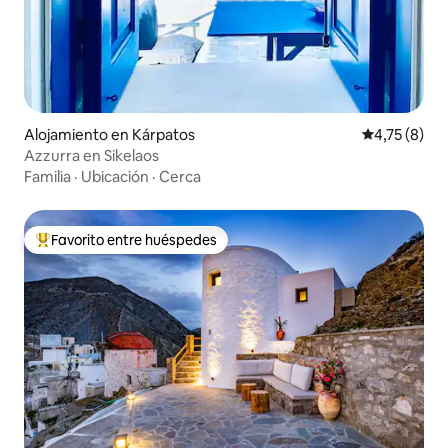
Alojamiento en Kárpatos
Calificación
4,75 (8)
Azzurra en Sikelaos
Familia
·
Ubicación
·
Cerca
Favorito entre huéspedes
Favorito entre los huéspedes más destacados