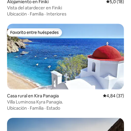
Alojamiento en Finiki
Calificación
5,0 (18)
Vista del atardecer en Finiki
Ubicación
·
Familia
·
Interiores
Favorito entre huéspedes
Favorito entre huéspedes
Casa rural en Kira Panagia
Calificación p
4,84 (37)
Villa Luminosa Kyra Panagia.
Ubicación
·
Familia
·
Estado