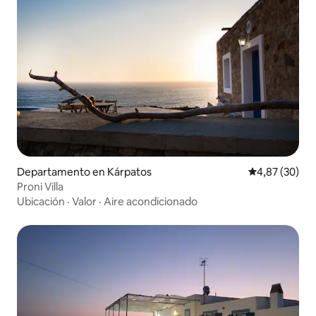
Departamento en Kárpatos
Calificación p
4,87 (30)
Proni Villa
Ubicación
·
Valor
·
Aire acondicionado