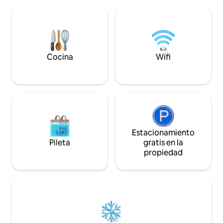
famosa cueva de Poseidón está a pocos
inteligentes con Net
minutos a pie, las tiendas, bares y
acondicionado y l
restaurantes están a solo unos minutos
instalados en cada 
en coche, la zona se siente tranquila y
comodidad. Nuest
aislada.
están ubicados en
Finiki.
Cocina
Wifi
Estacionamiento
Pileta
gratis en la
propiedad