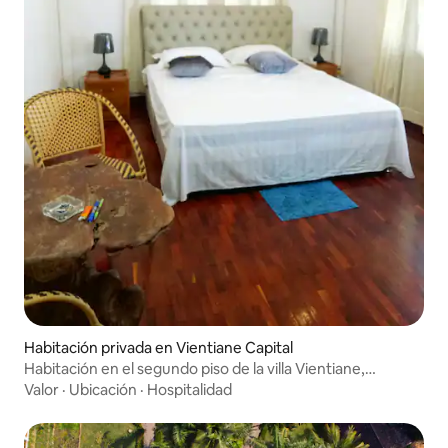
Habitación privada en Vientiane Capital
Habitación en el segundo piso de la villa Vientiane,
habitación tranquila en una ciudad ruidosa
Valor
·
Ubicación
·
Hospitalidad