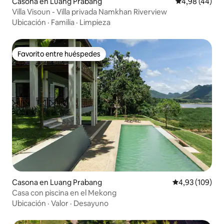
Casona en Luang Prabang
Calificación p
4,98 (44)
Villa Visoun - Villa privada Namkhan Riverview
Ubicación
·
Familia
·
Limpieza
Favorito entre huéspedes
Favorito entre huéspedes
Casona en Luang Prabang
Calificación pr
4,93 (109)
Casa con piscina en el Mekong
Ubicación
·
Valor
·
Desayuno