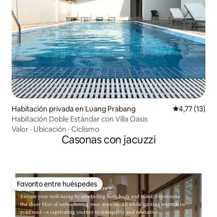
Habitación privada en Luang Prabang
Calificación 
4,77 (13)
Habitación Doble Estándar con Villa Oasis
Valor
·
Ubicación
·
Ciclismo
Casonas con jacuzzi
Favorito entre huéspedes
Favorito entre huéspedes