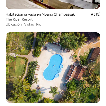
Habitación privada en Muang Champassak
Calificac
5 (5)
The River Resort
Ubicación
·
Vistas
·
Río