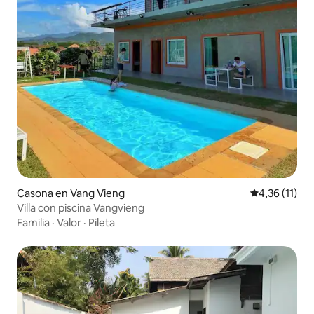
Casona en Vang Vieng
Calificación 
4,36 (11)
Villa con piscina Vangvieng
Familia
·
Valor
·
Pileta