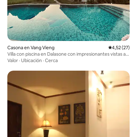
Casona en Vang Vieng
Calificación 
4,52 (27)
Villa con piscina en Dalasone con impresionantes vistas a
la montaña
Valor
·
Ubicación
·
Cerca