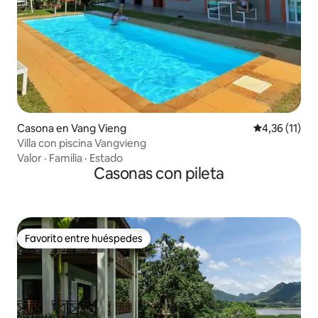
Casona en Vang Vieng
Calificación 
4,36 (11)
Villa con piscina Vangvieng
Valor
·
Familia
·
Estado
Casonas con pileta
Favorito entre huéspedes
Favorito entre huéspedes