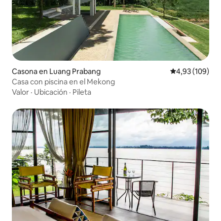
Casona en Luang Prabang
Calificación pr
4,93 (109)
Casa con piscina en el Mekong
Valor
·
Ubicación
·
Pileta