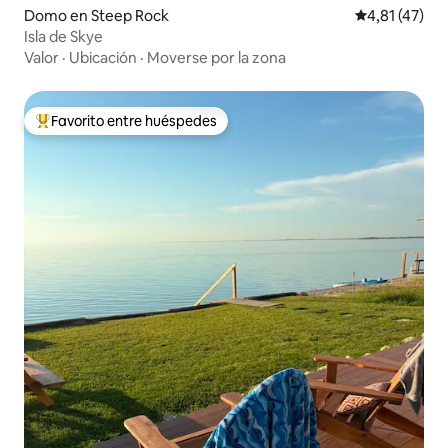
Domo en Steep Rock
Calificación 
4,81 (47)
Isla de Skye
Valor
·
Ubicación
·
Moverse por la zona
Favorito entre huéspedes
Favorito entre los huéspedes más destacados