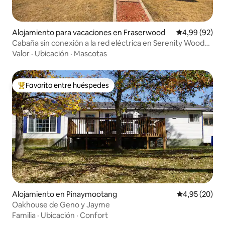
Alojamiento para vacaciones en Fraserwood
Calificación p
4,99 (92)
Cabaña sin conexión a la red eléctrica en Serenity Woods,
cerca de Gimli, MB
Valor
·
Ubicación
·
Mascotas
Favorito entre huéspedes
Favorito entre los huéspedes más destacados
Alojamiento en Pinaymootang
Calificación p
4,95 (20)
Oakhouse de Geno y Jayme
Familia
·
Ubicación
·
Confort