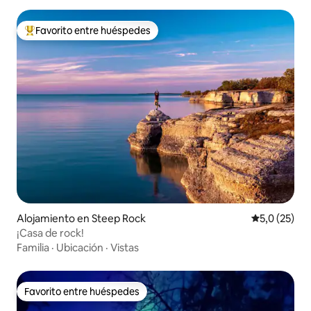
Favorito entre huéspedes
Favorito entre los huéspedes más destacados
Alojamiento en Steep Rock
Calificación
5,0 (25)
¡Casa de rock!
Familia
·
Ubicación
·
Vistas
Favorito entre huéspedes
Favorito entre huéspedes