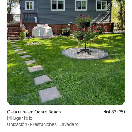
Casa rural en Ochre Beach
Calificación 
4,83 (35)
Mi lugar feliz
Ubicación
·
Prestaciones
·
Lavadero