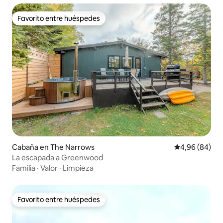
Favorito entre huéspedes
Favorito entre huéspedes
Cabaña en The Narrows
Calificación p
4,96 (84)
La escapada a Greenwood
Familia
·
Valor
·
Limpieza
Favorito entre huéspedes
Favorito entre huéspedes