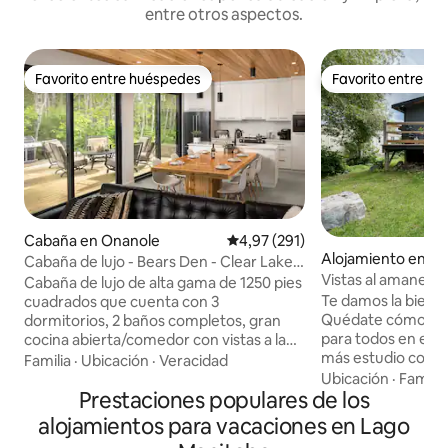
entre otros aspectos.
Favorito entre huéspedes
Favorito entre h
Favorito entre huéspedes
Favorito entre h
Cabaña en Onanole
Calificación promedio: 4,97 de 5
4,97 (291)
Alojamiento en Sa
Cabaña de lujo - Bears Den - Clear Lake
Vistas al amanece
MB (jacuzzi)
Cabaña de lujo de alta gama de 1250 pies
Te damos la bienve
cuadrados que cuenta con 3
Quédate cómodam
dormitorios, 2 baños completos, gran
para todos en est
cocina abierta/comedor con vistas a la
más estudio con 
zona de estar de la chimenea, con
Familia
·
Ubicación
·
Veracidad
cocina de concept
fantásticas vistas desde las 3 grandes
Ubicación
·
Familia
Prestaciones populares de los
gran isla de piedr
puertas del patio. Construida en 2020,
personas y con vist
esta casa tiene todos los extras,
alojamientos para vacaciones en Lago
TV. O si necesitas alejarte de la acción,
incluyendo aire acondicionado,