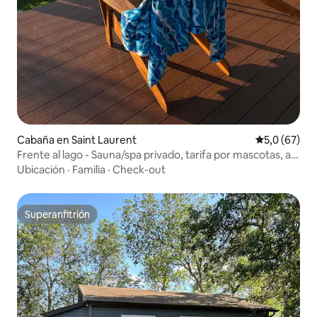
Cabaña en Saint Laurent
Calificación
5,0 (67)
Frente al lago - Sauna/spa privado, tarifa por mascotas, a
45 minutos de la ciudad
Ubicación
·
Familia
·
Check-out
Superanfitrión
Superanfitrión