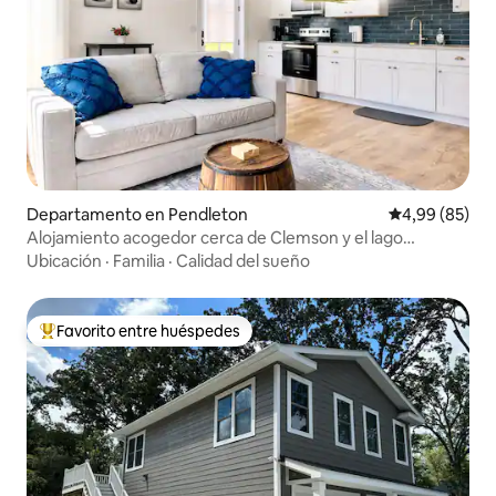
Departamento en Pendleton
Calificación p
4,99 (85)
Alojamiento acogedor cerca de Clemson y el lago
Hartwell
Ubicación
·
Familia
·
Calidad del sueño
Favorito entre huéspedes
Favorito entre los huéspedes más destacados