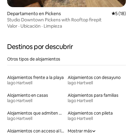
Departamento en Pickens
Calificaci
5 (18)
Studio Downtown Pickens with Rooftop firepit
Valor
·
Ubicación
·
Limpieza
Destinos por descubrir
Otros tipos de alojamientos
Alojamientos frente a la playa
Alojamientos con desayuno
lago Hartwell
lago Hartwell
Alojamiento en casas
Alojamientos para familias
lago Hartwell
lago Hartwell
Alojamientos que admiten mascotas
Alojamientos con pileta
lago Hartwell
lago Hartwell
Alojamientos con acceso al lago
Mostrar más