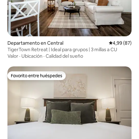
Departamento en Central
Calificación p
4,99 (87)
TigerTown Retreat | Ideal para grupos | 3 millas a CU
Valor
·
Ubicación
·
Calidad del sueño
Favorito entre huéspedes
Favorito entre huéspedes