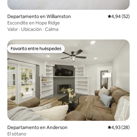
Departamento en Williamston
Calificación p
4,94 (52)
Escondite en Hope Ridge
Valor
·
Ubicación
·
Calma
Favorito entre huéspedes
Favorito entre huéspedes
Departamento en Anderson
Calificación p
4,93 (28)
El sótano