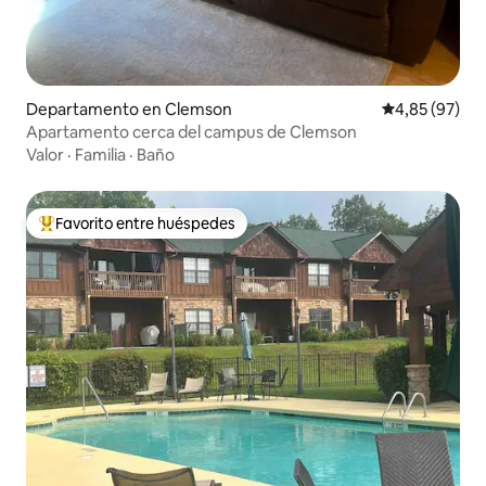
Departamento en Clemson
Calificación p
4,85 (97)
Apartamento cerca del campus de Clemson
Valor
·
Familia
·
Baño
Favorito entre huéspedes
Favorito entre los huéspedes más destacados