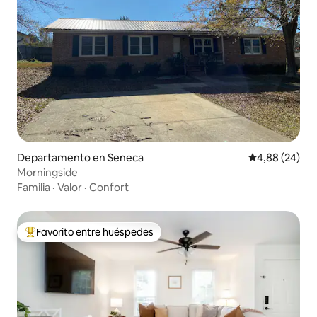
Departamento en Seneca
Calificación p
4,88 (24)
Morningside
Familia
·
Valor
·
Confort
Favorito entre huéspedes
Favorito entre los huéspedes más destacados