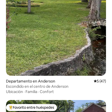
Departamento en Anderson
Calificaci
5 (47)
Escondido en el centro de Anderson
Ubicación
·
Familia
·
Confort
Favorito entre huéspedes
Favorito entre los huéspedes más destacados