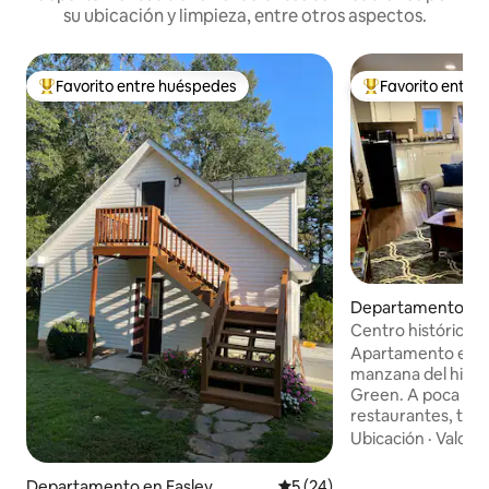
su ubicación y limpieza, entre otros aspectos.
Favorito entre huéspedes
Favorito entre
Favorito entre los huéspedes más destacados
Favorito entre l
Departamento en
n
Centro histórico d
Green
Apartamento efici
manzana del histór
Green. A poca distancia a pie de
restaurantes, tien
históricos. A tres millas de la Universidad
Ubicación
·
Valor
·
de Clemson y T. E
Espacio renovado
Departamento en Easley
Calificación promedio: 5 de 
5 (24)