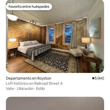
Favorito entre huéspedes
Favorito entre huéspedes
Departamento en Royston
Calificaci
5 (44)
Loft histórico en Railroad Street A
Valor
·
Ubicación
·
Estilo