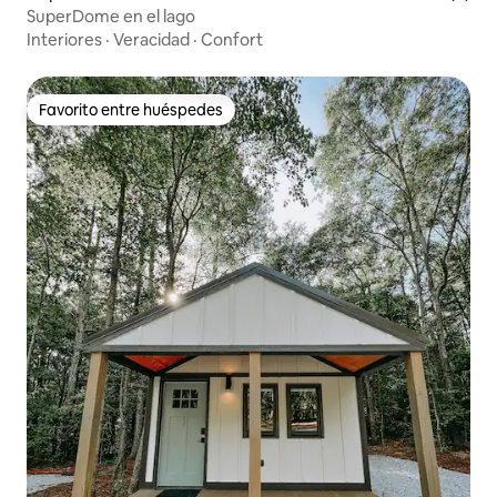
SuperDome en el lago
Interiores
·
Veracidad
·
Confort
Favorito entre huéspedes
Favorito entre huéspedes