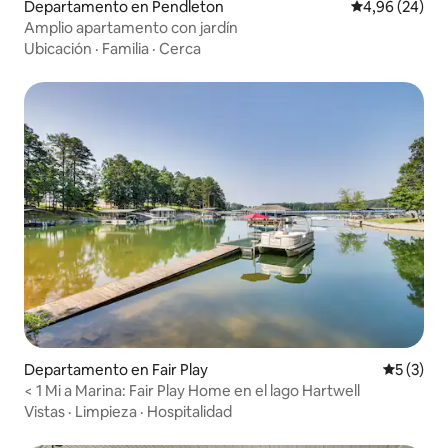
Departamento en Pendleton
Calificación p
4,96 (24)
Amplio apartamento con jardín
Ubicación
·
Familia
·
Cerca
Departamento en Fair Play
Calificac
5 (3)
< 1 Mi a Marina: Fair Play Home en el lago Hartwell
Vistas
·
Limpieza
·
Hospitalidad