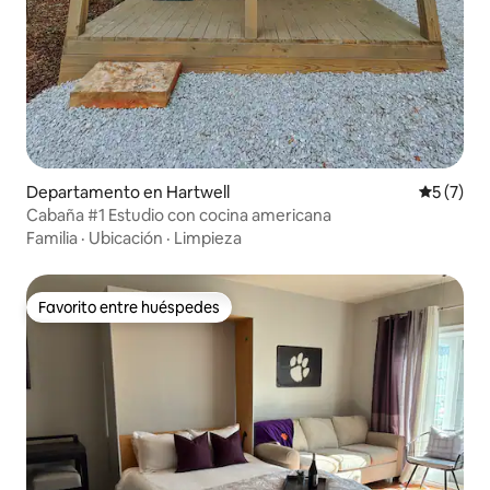
Departamento en Hartwell
Calificac
5 (7)
Cabaña #1 Estudio con cocina americana
Familia
·
Ubicación
·
Limpieza
Favorito entre huéspedes
Favorito entre huéspedes