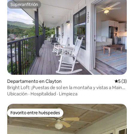
Superanfitrión
Superanfitrión
Departamento en Clayton
Calificac
5 (3)
Bright Loft: ¡Puestas de sol en la montaña y vistas a Main
St!
Ubicación
·
Hospitalidad
·
Limpieza
Favorito entre huéspedes
Favorito entre huéspedes