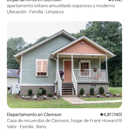
apartamento sótano amueblado espacioso y moderno
Ubicación
·
Familia
·
Limpieza
Departamento en Clemson
Calificación p
4,81 (140)
Casa de recuerdos de Clemson, hogar de Frank Howard III
Valor
·
Familia
·
Baño