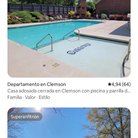
Departamento en Clemson
Calificación p
4,94 (64)
Casa adosada cerrada en Clemson con piscina y parrilla de
gas
Familia
·
Valor
·
Estilo
Superanfitrión
Superanfitrión