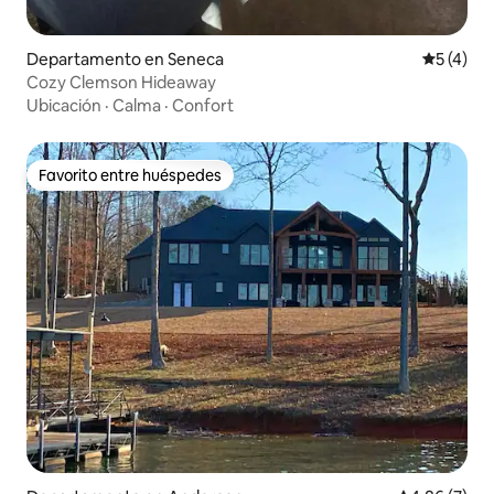
Departamento en Seneca
Calificac
5 (4)
Cozy Clemson Hideaway
Ubicación
·
Calma
·
Confort
Favorito entre huéspedes
Favorito entre huéspedes