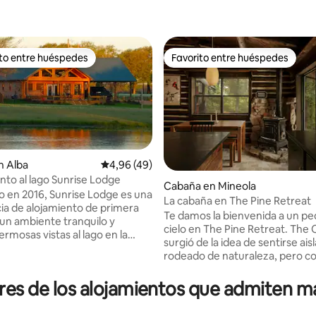
ito entre huéspedes
Favorito entre huéspedes
 entre los huéspedes más destacados
Favorito entre huéspedes
n Alba
Calificación promedio: 4,96 de 5. 49 evaluac
4,96 (49)
nto al lago Sunrise Lodge
Cabaña en Mineola
 en 2016, Sunrise Lodge es una
La cabaña en The Pine Retreat
4,79 de 5. 171 evaluaciones
ia de alojamiento de primera
Te damos la bienvenida a un pe
 un ambiente tranquilo y
cielo en The Pine Retreat. The 
ermosas vistas al lago en la
surgió de la idea de sentirse ais
 más práctica en Lake Fork,
rodeado de naturaleza, pero con
ake Fork Marina. Amplia terraza,
Enmarcado por hermosos tron
para barbacoa, chimenea, cocina
pino acentuados con un toqu
res de los alojamientos que admiten m
e equipada y wifi de alta
de mediados de siglo, este es el
, además de un «puerto de
perfecto para una escapada ro
ones» cubierto con capacidad