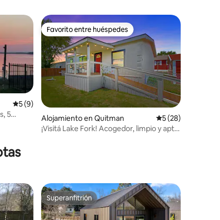
Favorito entre huéspedes
Favorito entre huéspedes
iones
Calificación promedio: 5 de 5. 9 evaluaciones
5 (9)
s, 5
Alojamiento en Quitman
Calificación promed
5 (28)
¡Visitá Lake Fork! Acogedor, limpio y apto
para perros
otas
Superanfitrión
Superanfitrión