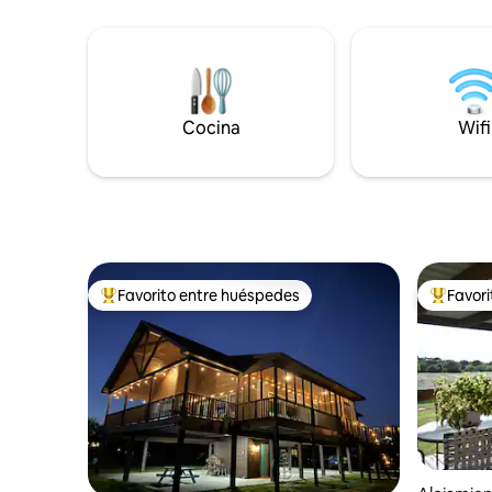
estacionar varios remolques, 2
para 2 ba
elevadores de botes en la casa de botes
equipados
y patio de la casa de botes en el segundo
una de la
piso justo en el lago y parque infantil para
récord cap
niños. Capacidad para 16 personas con 5
como con
baños completos recientemente
partes y 
Cocina
Wifi
remodelados. Se admiten mascotas y se
estancia 
cobra una tarifa por mascotas por
separado. Recientemente se actualizó a
Internet de fibra/wifi para trabajar a
distancia.
Favorito entre huéspedes
Favor
Favorito entre los huéspedes más destacados
Favorito