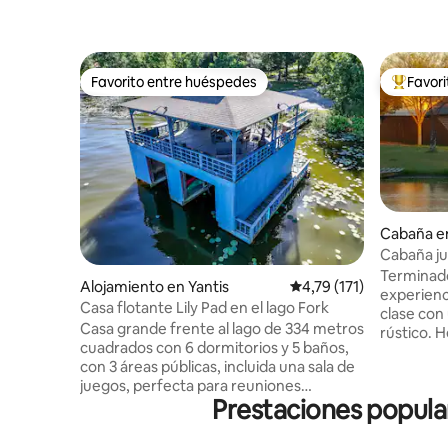
Favorito entre huéspedes
Favor
Favorito entre huéspedes
Favorito
Cabaña e
Cabaña ju
Terminado
Alojamiento en Yantis
Calificación promedio: 
4,79 (171)
experienc
Casa flotante Lily Pad en el lago Fork
clase con
Casa grande frente al lago de 334 metros
rústico. H
cuadrados con 6 dormitorios y 5 baños,
ubicación
con 3 áreas públicas, incluida una sala de
junto a L
juegos, perfecta para reuniones
parrilla 
Prestaciones popula
familiares y viajes de pesca. 1,5 acres de
totalment
propiedad frente al lago con rampa
velocidad
privada para botes y espacio para
embarcaci