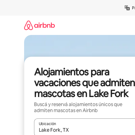
Ir
P
al
contenido
Alojamientos para
vacaciones que admiten
mascotas en Lake Fork
Buscá y reservá alojamientos únicos que
admiten mascotas en Airbnb
Ubicación
Cuando los resultados estén disponibles, navegá c