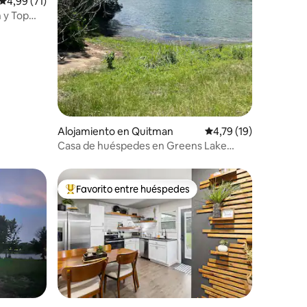
iones
Calificación promedio: 4,99 de 5. 71 evaluaciones
4,99 (71)
 y Top
Alojamiento en Quitman
Calificación promedio
4,79 (19)
Casa de huéspedes en Greens Lake
Ranch
Favorito entre huéspedes
Favorito entre los huéspedes más destacados