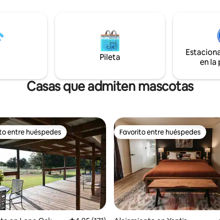
un retiro familiar o simplement
rcos de pesca totalmente
para tomarse un descanso de la
. Sunrise Lodge cuenta con
Sumérgete en el jacuzzi de ced
s mayores escenas de peces de
contempla las estrellas con un
turados en el lago Fork, así
estanque como telón de fondo.
 peces montados por todas
minutos del centro de Mineola, 
Estacion
un embarcadero privado. ¡Una
Pileta
minutos del Mineola Country Cl
en la
obligada!
lago Holbrook.
Casas que admiten mascotas
ito entre huéspedes
Favorito entre huéspedes
 entre los huéspedes más destacados
Favorito entre huéspedes