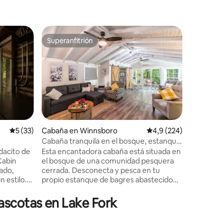
Casa de 
Superanfitrión
Favor
Superanfitrión
Favorit
y
Sweet Do
Lake Sec
Apartame
cerca de 
19. Suite de invitados situada en 40 acres.
Sal y dis
atardece
alcanza l
puentes y vi
iones
minutos 
Calificación promedio: 5 de 5. 33 evaluaciones
5 (33)
Cabaña en Winnsboro
Calificación promedio:
4,9 (224)
distanci
Cabaña tranquila en el bosque, estanque
para bote
de pesca y chimenea al aire libre
dacito de
Esta encantadora cabaña está situada en
al sur de
Cabin
el bosque de una comunidad pesquera
lunes de Canton. 
lado,
cerrada. Desconecta y pesca en tu
experienc
 estilo.
propio estanque de bagres abastecido
alojamien
cos de
ubicado en la propiedad. A poca distancia
e moderno
en coche del pintoresco centro de
ascotas en Lake Fork
 lugar
Winnsboro, donde encontrarás tiendas
mántica,
de antigüedades, tiendas de regalos