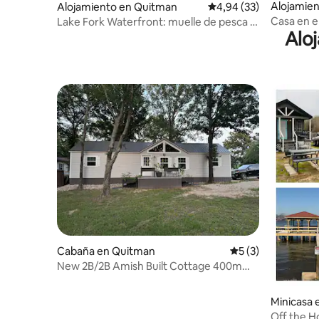
Alojamien
Alojamiento en Quitman
Calificación promedio:
4,94 (33)
Casa en el
Lake Fork Waterfront: muelle de pesca y
Alo
frente al 
fogata
Cabaña en Quitman
Calificación prome
5 (3)
New 2B/2B Amish Built Cottage 400m
From Boat Ramp.
Minicasa
Off the H