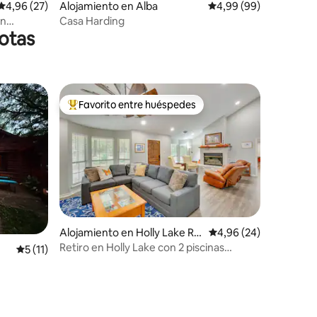
iones
Calificación promedio: 4,96 de 5. 27 evaluaciones
4,96 (27)
Alojamiento en Alba
Calificación promedio:
4,99 (99)
en
Casa Harding
otas
Favorito entre huéspedes
Favorito entre los huéspedes más destacados
Alojamiento en Holly Lake Ra
Calificación promedio:
4,96 (24)
nch
Retiro en Holly Lake con 2 piscinas
Calificación promedio: 5 de 5. 11 evaluaciones
5 (11)
comunitarias y patio
iones