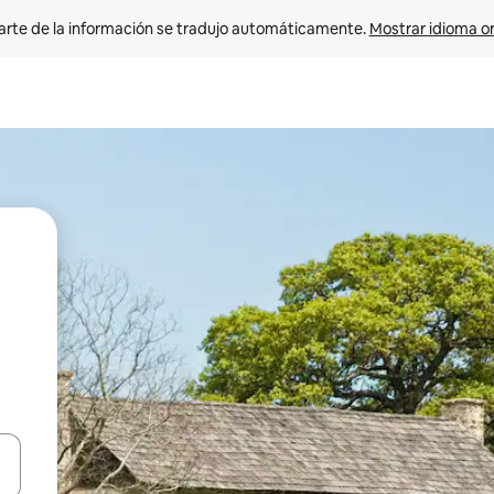
arte de la información se tradujo automáticamente. 
Mostrar idioma or
on las teclas de flecha hacia arriba y hacia abajo o explorá deslizando