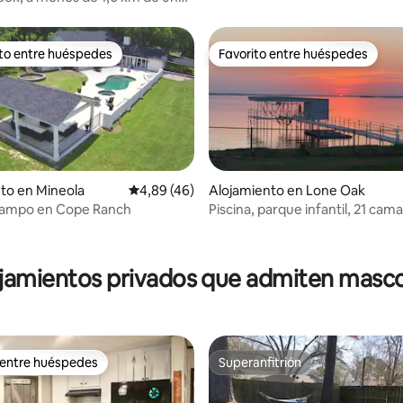
ivada
ito entre huéspedes
Favorito entre huéspedes
 entre los huéspedes más destacados
Favorito entre huéspedes
to en Mineola
Calificación promedio: 4,89 de 5. 46 evaluac
4,89 (46)
Alojamiento en Lone Oak
campo en Cope Ranch
Piscina, parque infantil, 21 cama
habitaciones, kayaks
dio: 5 de 5. 7 evaluaciones
jamientos privados que admiten masc
 entre huéspedes
Superanfitrión
 entre huéspedes
Superanfitrión