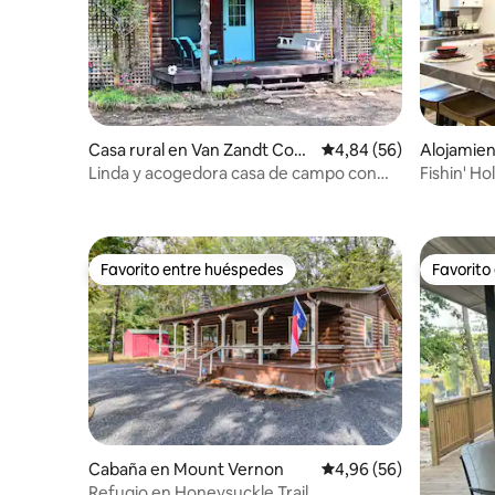
Casa rural en Van Zandt Cou
Calificación promedio:
4,84 (56)
Alojamie
nty
Linda y acogedora casa de campo con
Fishin' Ho
espacio para pasear
Favorito entre huéspedes
Favorito
Favorito entre huéspedes
Favorito
Cabaña en Mount Vernon
Calificación promedio:
4,96 (56)
Refugio en Honeysuckle Trail