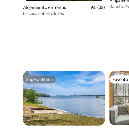
Alojamie
Rancho P
Alojamiento en Yantis
Calificación promed
5 (32)
La casa sobre pilotes
Superanfitrión
Favorito
Superanfitrión
Favorito