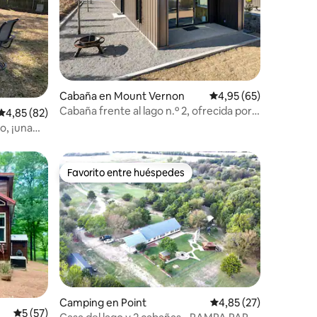
iones
Cabaña en Mount Vernon
Calificación promedio:
4,95 (65)
Cabaña frente al lago n.º 2, ofrecida por
Calificación promedio: 4,85 de 5. 82 evaluaciones
4,85 (82)
The Cove at LCS
o, ¡una
Favorito entre huéspedes
más destacados
Favorito entre huéspedes
Camping en Point
Calificación promedio:
4,85 (27)
Calificación promedio: 5 de 5. 57 evaluaciones
5 (57)