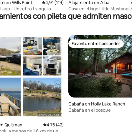
to en Wills Point
Calificación promedio: 4,91 de 5. 119 evaluac
4,91 (119)
Alojamiento en Alba
 4,94 de 5. 33 evaluaciones
 lago - Un retiro tranquilo
Casa en el lago Little Mustang 
jamientos con pileta que admiten masc
agua - 5 dormitorios, 3 baños
Lake Fork
Favorito entre huéspedes
Favorito entre huéspedes
dio: 5 de 5. 3 evaluaciones
Cabaña en Holly Lake Ranch
Cabaña en el bosque
 en Quitman
Calificación promedio: 4,76 de 5. 42 evaluac
4,76 (42)
ook, a menos de 1,6 km de una