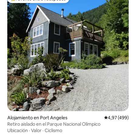
Favorito entre los huéspedes más destacados
Alojamiento en Port Angeles
Calificación pr
4,97 (499)
Retiro aislado en el Parque Nacional Olímpico
Ubicación
·
Valor
·
Ciclismo