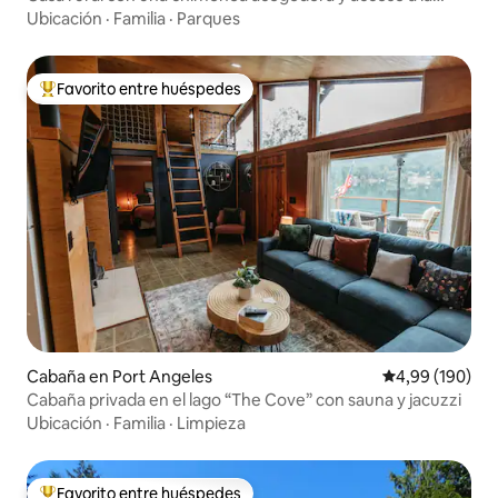
playa cercana
Ubicación
·
Familia
·
Parques
Favorito entre huéspedes
Favorito entre los huéspedes más destacados
Cabaña en Port Angeles
Calificación pr
4,99 (190)
Cabaña privada en el lago “The Cove” con sauna y jacuzzi
Ubicación
·
Familia
·
Limpieza
Favorito entre huéspedes