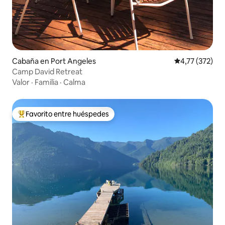
Cabaña en Port Angeles
Calificación p
4,77 (372)
Camp David Retreat
Valor
·
Familia
·
Calma
Favorito entre huéspedes
Favorito entre los huéspedes más destacados