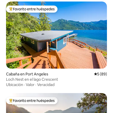
Favorito entre huéspedes
Favorito entre los huéspedes más destacados
Cabaña en Port Angeles
Calificaci
5 (89)
Loch Nest en el lago Crescent
Ubicación
·
Valor
·
Veracidad
Favorito entre huéspedes
Favorito entre los huéspedes más destacados