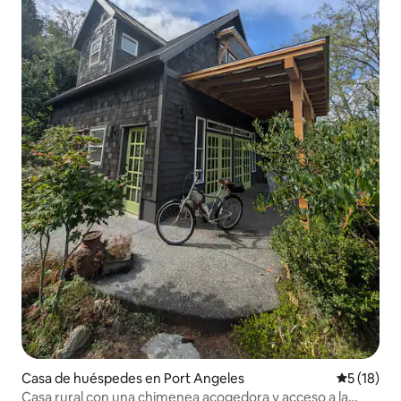
Casa de huéspedes en Port Angeles
Calificaci
5 (18)
Casa rural con una chimenea acogedora y acceso a la