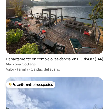
Departamento en complejo residencial en Po
Calificación pr
4,87 (144)
rt Angeles
Madrona Cottage
Valor
·
Familia
·
Calidad del sueño
Favorito entre huéspedes
Favorito entre los huéspedes más destacados