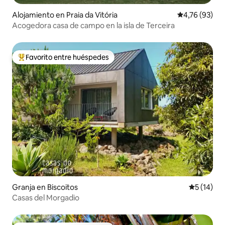
Alojamiento en Praia da Vitória
Calificación 
4,76 (93)
Acogedora casa de campo en la isla de Terceira
Favorito entre huéspedes
Favorito entre los huéspedes más destacados
Granja en Biscoitos
Calificaci
5 (14)
Casas del Morgadio