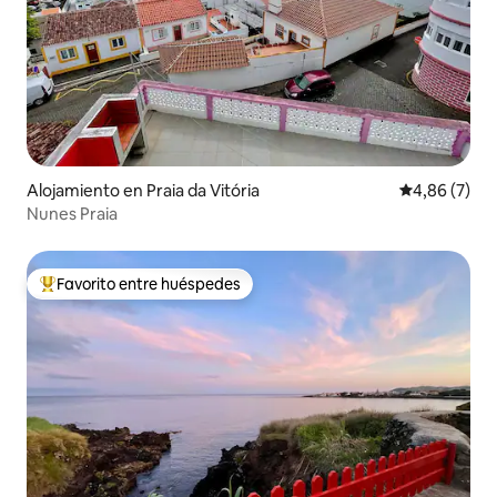
Alojamiento en Praia da Vitória
Calificación
4,86 (7)
Nunes Praia
Favorito entre huéspedes
Favorito entre los huéspedes más destacados