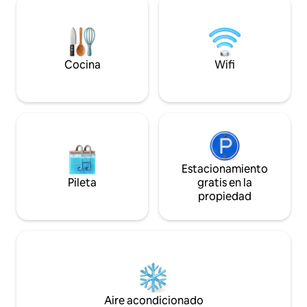
pesca, sitios geológicos y la ciudad de
la casa y el área de 
Angra do Heroísmo, Patrimonio de la
una familia o un g
Humanidad de la Unesco.
todo lo que podrí
vacaciones inolvid
Cocina
Wifi
Estacionamiento
Pileta
gratis en la
propiedad
Aire acondicionado