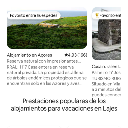
Favorito entre huéspedes
Favorito entre
Favorito entre huéspedes
Favorito entre l
Alojamiento en Açores
Calificación promedio: 4,93 de 5
4,93 (166)
Reserva natural con impresionantes
vistas al mar RRAL1117
Casa rural en Laje
RRAL: 1117 Casa entera en reserva
natural privada. La propiedad está llena
Palheiro Ti' José 
de árboles endémicos protegidos que se
TURISMO RURAL: au
encuentran solo en las Azores y aves
Situado en Vila das 
protegidas, incluidas las pardelas de
a 3 minutos del a
Cory, con sus curiosos cantos justo
puedes conocer la
antes del amanecer y después del
Prestaciones populares de los
Heroascaria (20 m
atardecer en residencia entre marzo y
la humanidad, la c
alojamientos para vacaciones en Lajes
octubre. Piscinas naturales de lava negra
Vitória (10 minutos
en el pueblo. Las actividades cercanas
grande de las Azor
incluyen avistamiento de ballenas,
zona de baño. Enc
senderismo, esnórquel, buceo, golf,
nuestros huéspede