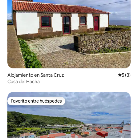
Alojamiento en Santa Cruz
Calificac
5 (3)
Casa del Hacha
Favorito entre huéspedes
Favorito entre huéspedes