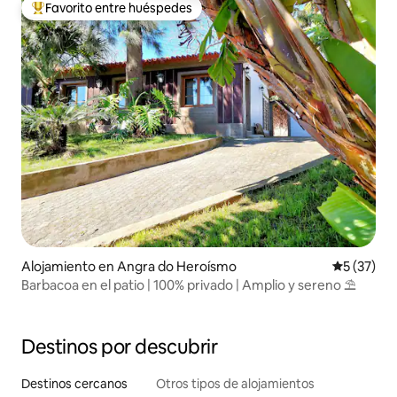
Favorito entre huéspedes
Favorito entre los huéspedes más destacados
Alojamiento en Angra do Heroísmo
Calificaci
5 (37)
Barbacoa en el patio | 100% privado | Amplio y sereno ⛱
Destinos por descubrir
Destinos cercanos
Otros tipos de alojamientos