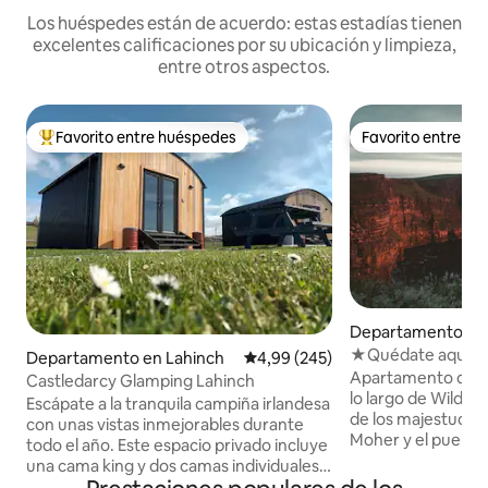
Los huéspedes están de acuerdo: estas estadías tienen
excelentes calificaciones por su ubicación y limpieza,
entre otros aspectos.
Favorito entre huéspedes
Favorito entre h
Favorito entre los huéspedes más destacados
Favorito entre h
Departamento en
residencial en Lis
★Quédate aquí Acantilados de Moher y
Departamento en Lahinch
Calificación promedio: 4,99 de 5
4,99 (245)
Doolin★
Apartamento de un
Castledarcy Glamping Lahinch
lo largo de Wild A
Escápate a la tranquila campiña irlandesa
de los majestuoso
con unas vistas inmejorables durante
Moher y el pueblo 
todo el año. Este espacio privado incluye
irlandesa de Doolin. Cama tamaño k
una cama king y dos camas individuales,
californiano🛌 súper có
con capacidad para 2 adultos y 2 niños.