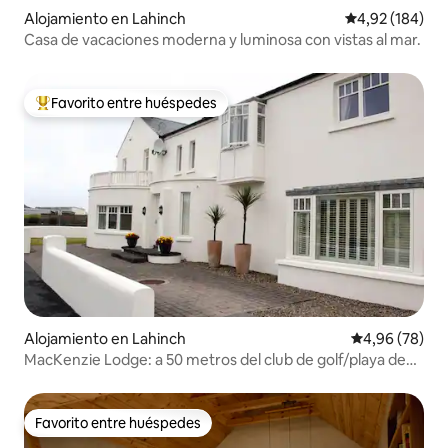
Alojamiento en Lahinch
Calificación pr
4,92 (184)
Casa de vacaciones moderna y luminosa con vistas al mar.
Favorito entre huéspedes
Favorito entre los huéspedes más destacados
Alojamiento en Lahinch
Calificación p
4,96 (78)
MacKenzie Lodge: a 50 metros del club de golf/playa de
Lahinch
Favorito entre huéspedes
Favorito entre huéspedes