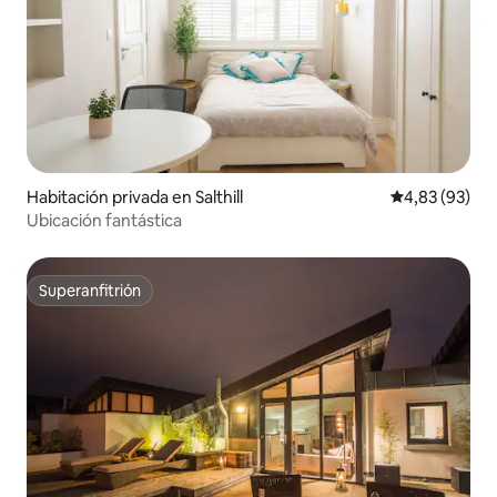
Habitación privada en Salthill
Calificación p
4,83 (93)
Ubicación fantástica
Superanfitrión
Superanfitrión