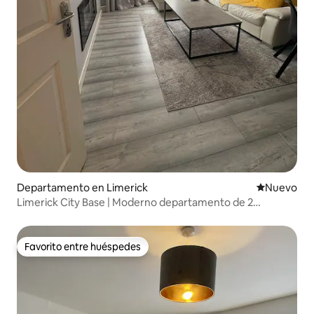
Departamento en Limerick
Lugar nuevo
Nuevo
Limerick City Base | Moderno departamento de 2
dormitorios cerca del castillo y la marina
Favorito entre huéspedes
Favorito entre huéspedes