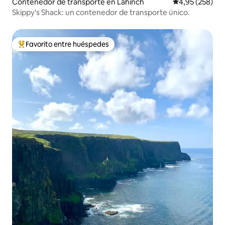
Contenedor de transporte en Lahinch
Calificación pr
4,95 (258)
Skippy's Shack: un contenedor de transporte único.
Favorito entre huéspedes
Favorito entre los huéspedes más destacados