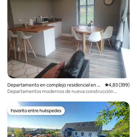
Departamento en complejo residencial en C
Calificación pr
4,83 (399)
ounty Clare
Departamentos modernos de nueva construcción
ubicados en Doolin
Favorito entre huéspedes
Favorito entre huéspedes