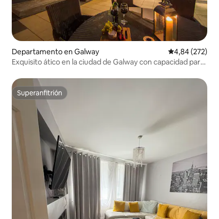
Departamento en Galway
Calificación pr
4,84 (272)
Exquisito ático en la ciudad de Galway con capacidad para
7 personas
Superanfitrión
Superanfitrión