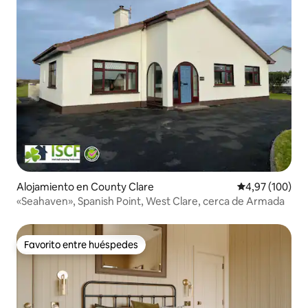
Alojamiento en County Clare
Calificación pr
4,97 (100)
«Seahaven», Spanish Point, West Clare, cerca de Armada
Favorito entre huéspedes
Favorito entre huéspedes