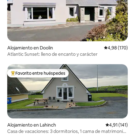
Alojamiento en Doolin
Calificación pr
4,98 (170)
Atlantic Sunset: lleno de encanto y carácter
Favorito entre huéspedes
Favorito entre los huéspedes más destacados
Alojamiento en Lahinch
Calificación p
4,91 (141)
Casa de vacaciones: 3 dormitorios, 1 cama de matrimonio,