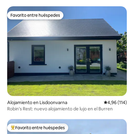
1 cama doble, 1 cama individual
Favorito entre huéspedes
Favorito entre huéspedes
Alojamiento en Lisdoonvarna
Calificación p
4,96 (114)
Robin's Rest: nuevo alojamiento de lujo en el Burren
Favorito entre huéspedes
Favorito entre los huéspedes más destacados