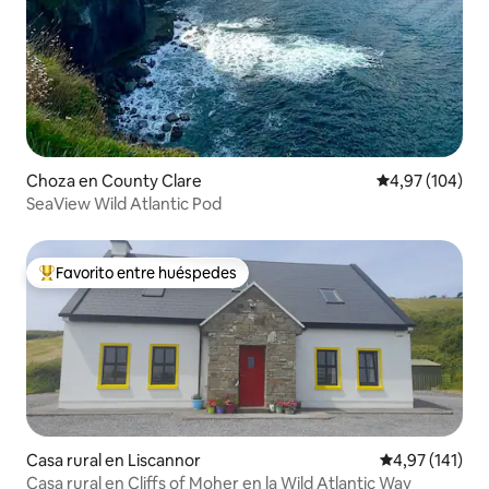
Choza en County Clare
Calificación pr
4,97 (104)
SeaView Wild Atlantic Pod
Favorito entre huéspedes
Favorito entre los huéspedes más destacados
Casa rural en Liscannor
Calificación p
4,97 (141)
Casa rural en Cliffs of Moher en la Wild Atlantic Way