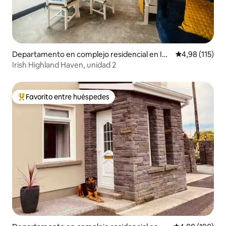
Departamento en complejo residencial en Ina
Calificación p
4,98 (115)
gh
Irish Highland Haven, unidad 2
Favorito entre huéspedes
Favorito entre los huéspedes más destacados