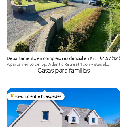
Departamento en complejo residencial en Kin
Calificación p
4,97 (121)
varra
Apartamento de lujo Atlantic Retreat 1 con vistas al
Casas para familias
Burren
Favorito entre huéspedes
Favorito entre los huéspedes más destacados