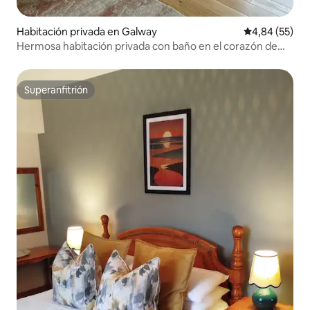
Habitación privada en Galway
Calificación p
4,84 (55)
Hermosa habitación privada con baño en el corazón de
Galway
Superanfitrión
Superanfitrión