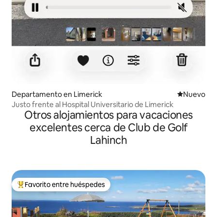
Departamento en Limerick
Lugar nuevo
Nuevo
Justo frente al Hospital Universitario de Limerick
Otros alojamientos para vacaciones
excelentes cerca de Club de Golf
Lahinch
Favorito entre huéspedes
Favorito entre los huéspedes más destacados