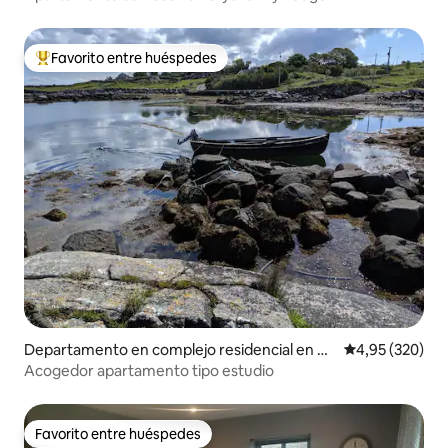
Favorito entre huéspedes
Favorito entre los huéspedes más destacados
Departamento en complejo residencial en C
Calificación pr
4,95 (320)
ounty Galway
Acogedor apartamento tipo estudio
Favorito entre huéspedes
Favorito entre huéspedes