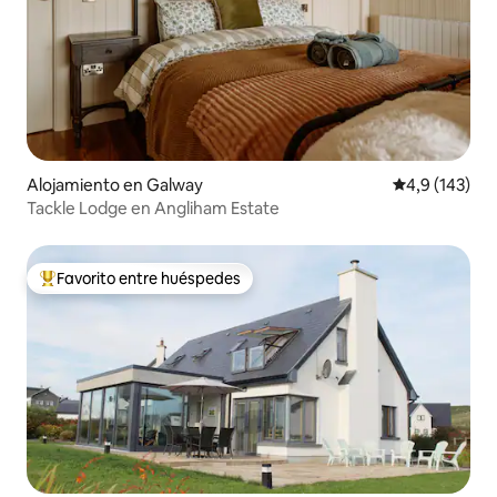
Alojamiento en Galway
Calificación 
4,9 (143)
Tackle Lodge en Angliham Estate
Favorito entre huéspedes
Favorito entre los huéspedes más destacados