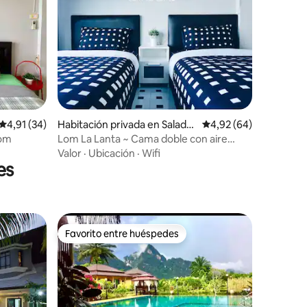
iones
Calificación promedio: 4,91 de 5. 34 evaluaciones
4,91 (34)
Habitación privada en Salada
Calificación promedio:
4,92 (64)
n
oom
Lom La Lanta ~ Cama doble con aire
acondicionado
Valor
·
Ubicación
·
Wifi
es
Favorito entre huéspedes
Favorito entre huéspedes