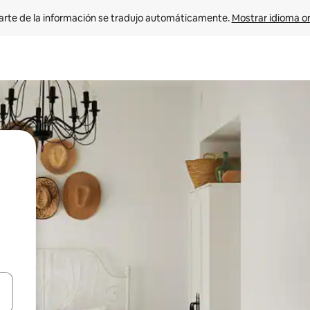
arte de la información se tradujo automáticamente. 
Mostrar idioma or
on las teclas de flecha hacia arriba y hacia abajo o explorá deslizando