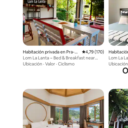
Habitación privada en Pra-A
Calificación promedio: 
4,79 (170)
Habitació
e Beach
nta Yai
Lom La Lanta ~ Bed & Breakfast near
Lom La La
Beach!
Ubicación
·
Valor
·
Ciclismo
Ubicación
O