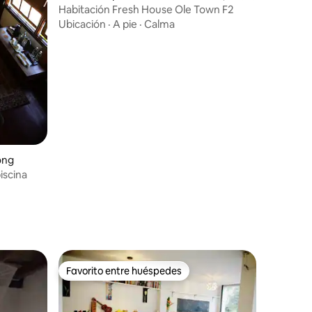
Habitación Fresh House Ole Town F2
Ubicación
·
A pie
·
Calma
ong
iscina
Favorito entre huéspedes
Favorito entre huéspedes