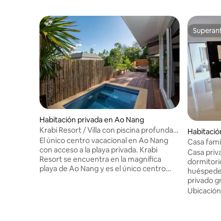
Superanf
Superanf
Habitación privada en Ao Nang
Krabi Resort / Villa con piscina profunda -
Habitació
Desayuno
El único centro vacacional en Ao Nang
Casa famil
con acceso a la playa privada. Krabi
personas,
Casa priv
Resort se encuentra en la magnífica
dormitori
playa de Ao Nang y es el único centro
huéspedes
vacacional en Ao Nang que tiene zona
privado g
privada frente a la playa. Krabi Resort se
semiabier
Ubicación
encuentra en medio de una exuberante
desde ambo
vegetación de cocoteros con vistas
tranquilidad
impresionantes del mar de Andamán. La
acondicion