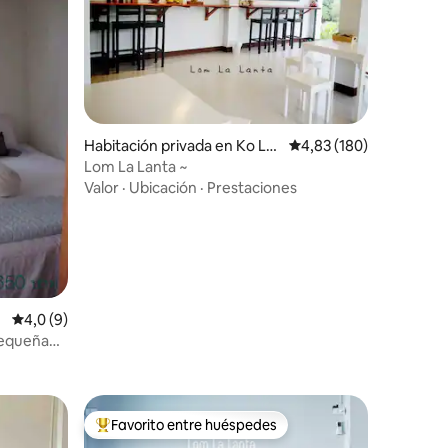
Habitación privada en Ko La
Calificación promedio: 
4,83 (180)
nta
Lom La Lanta ~
Valor
·
Ubicación
·
Prestaciones
Calificación promedio: 4,0 de 5. 9 evaluaciones
4,0 (9)
pequeña
Favorito entre huéspedes
Favorito entre los huéspedes más destacados