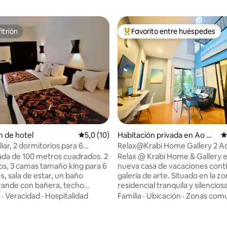
itrión
Favorito entre huéspedes
itrión
Favorito entre los huéspedes 
n de hotel
Calificación promedio: 5,0 de 5. 10 evaluac
5,0 (10)
Habitación privada en Ao Na
C
ng
iar, 2 dormitorios para 6
Relax@Krabi Home Gallery 
 desayuno gratuito, wifi
ada de 100 metros cuadrados. 2
Relax @ Krabi Home & Gallery 
os, 3 camas tamaño king para 6
nueva casa de vacaciones conti
, sala de estar, un baño
galería de arte. Situado en la z
rande con bañera, techo
residencial tranquila y silencios
to al que se puede acceder
Aonang. A solo 1 km de la playa
·
Veracidad
·
Hospitalidad
Familia
·
Ubicación
·
Zonas com
s dormitorios, vista al jardín,
Noppharat Thara y a 2 km del c
 y privacidad. Aire
distrito de Aonang. Transporte f
ado, agua caliente y fría, juego
todas partes, como el aeropue