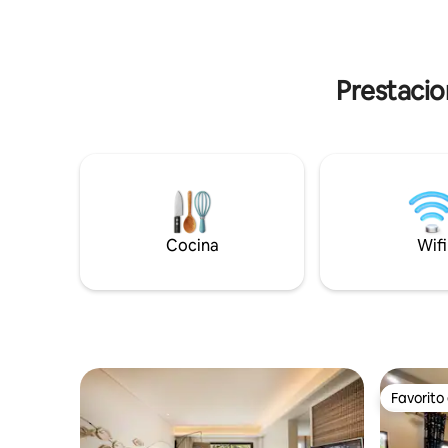
playa de Ao Nang es la playa más popular
de sábana
de Krabi, con una playa impecable y una
nevera, he
interesante variedad de tiendas,
estacionamient
restaurantes y bares. Se puede llegar al
niños Se 
Prestacio
centro vacacional Krabi en solo media
un niño d
hora desde el Aeropuerto Internacional
฿400/N cu
de Krabi. Krabi Resort seguramente hará
años o má
que tus vacaciones sean inolvidables.
supletori
Cocina
Wifi
Favorito
Favorito