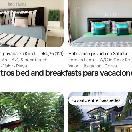
4,79 de 5. 170 evaluaciones
n privada en Koh La
Calificación promedio: 4,76 de 5. 121 evaluac
4,76 (121)
Habitación privada en Saladan
nta ~ A/C & near beach
Lom La Lanta ~ A/C in Cozy R
·
Valor
·
Playa
Valor
·
Ubicación
·
Cerca
tros bed and breakfasts para vacacion
Favorito entre huéspedes
Favorito entre huéspedes