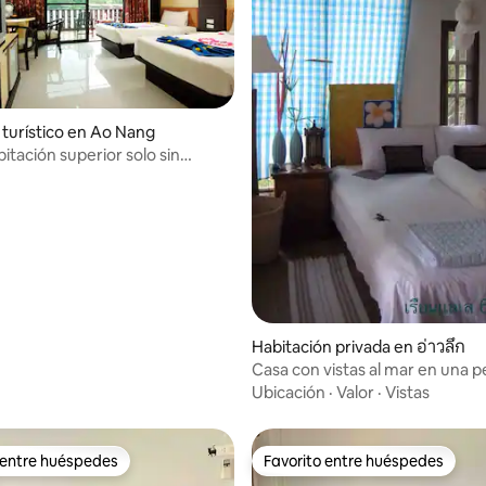
turístico en Ao Nang
bitación superior solo sin
Habitación privada en อ่าวลึก
Casa con vistas al mar en una 
colina 4
Ubicación
·
Valor
·
Vistas
 entre huéspedes
Favorito entre huéspedes
 entre huéspedes
Favorito entre huéspedes