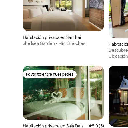
Habitación privada en Sai Thai
Shellsea Garden - Mín. 3 noches
Habitació
Tai
Descubre 
culture.Li
Ubicación
Favorito entre huéspedes
Favorito entre huéspedes
Habitación privada en Sala Dan
Calificación promedi
5,0 (5)