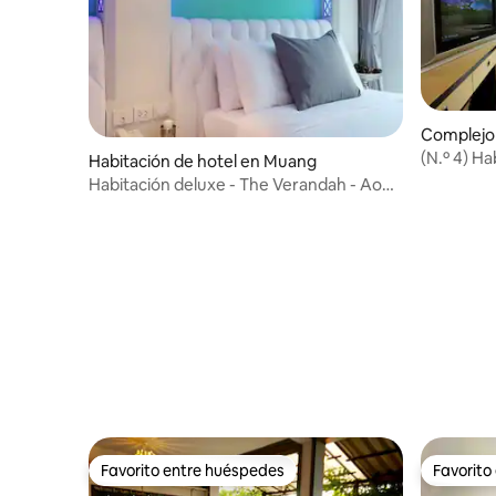
Complejo 
(N.º 4) Ha
Habitación de hotel en Muang
desayuno
Habitación deluxe - The Verandah - Ao
Nang con desayuno
Favorito entre huéspedes
Favorito
Favorito entre huéspedes
Favorito