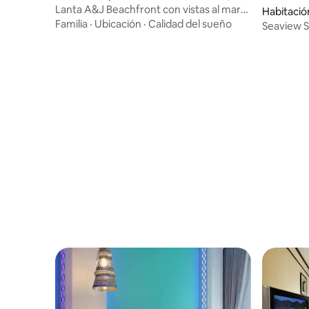
Lanta A&J Beachfront con vistas al mar
Habitació
R2
Familia
·
Ubicación
·
Calidad del sueño
Seaview S