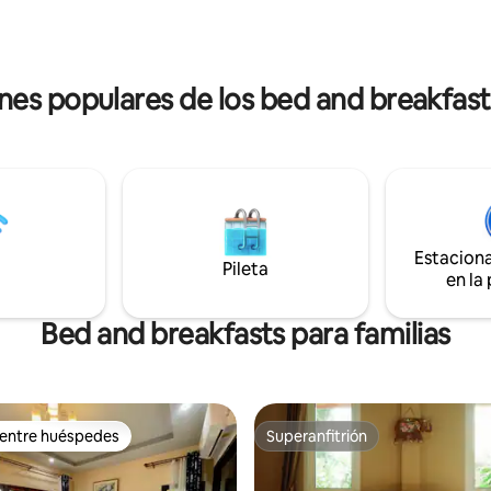
s, albornoz, secador de pelo,
Krabi, la estación de autobuses
rvidor de agua, café, wifi,
Krabitown, la playa de Aonang, 
o gratuito. Política para
de Aonang para recorrer todas la
permiten niños de 4 años o más,
Lanta, la isla Phi Phi. La habitación está
nes populares de los bed and breakfast
e 4 a 10 años puede alojarse por
decorada en un estilo loft mod
ando usa la cama existente, 11
Cada unidad de habitación tiene
s por ฿700/N incluye cama
estar, dormitorio, baño privado, a
a y desayuno.
balcón.
Estacion
Pileta
en la
Bed and breakfasts para familias
 entre huéspedes
Superanfitrión
 entre huéspedes
Superanfitrión