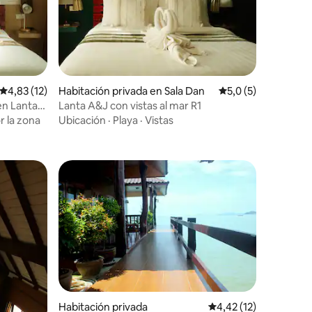
Calificación promedio: 4,83 de 5. 12 evaluaciones
4,83 (12)
Habitación privada en Sala Dan
Calificación promed
5,0 (5)
en Lanta
Lanta A&J con vistas al mar R1
iones
 la zona
Ubicación
·
Playa
·
Vistas
Habitación privada
Calificación promedio
4,42 (12)