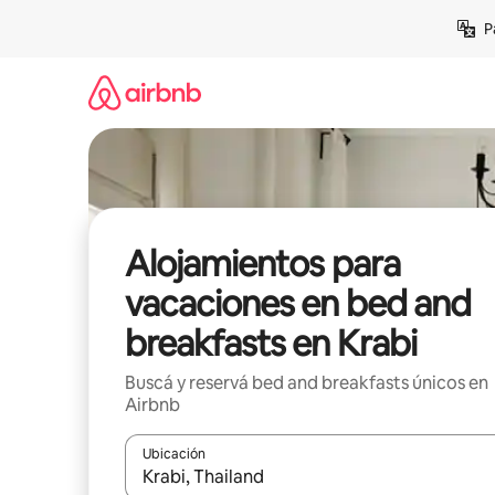
Ir
P
al
contenido
Alojamientos para
vacaciones en bed and
breakfasts en Krabi
Buscá y reservá bed and breakfasts únicos en
Airbnb
Ubicación
Cuando los resultados estén disponibles, navegá c