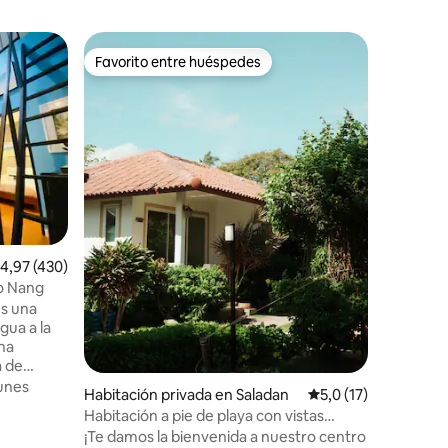
Favorito entre huéspedes
Favorit
más destacados
Favorito entre huéspedes
Favorit
Casona e
Villa Baa
iones
alificación promedio: 4,97 de 5. 430 evaluaciones
4,97 (430)
tuk-tuk g
Villas co
2 Ao Nang
gratuito 
es una
propia vil
gua a la
hotel. Relájate en tu propia villa privada
ona
con alber
Ubicació
a de
Nang, a s
 de
unes
Habitación privada en Saladan
Calificación promedi
5,0 (17)
nuestro s
entro del
Habitación a pie de playa con vistas
Perfectas
ácil a
parciales al mar R3
¡Te damos la bienvenida a nuestro centro
villa ofr
rto de