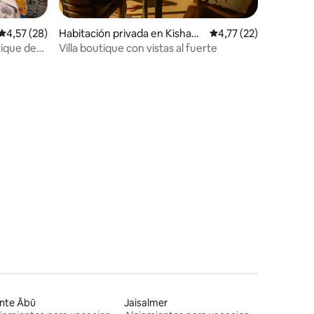
iones
Calificación promedio: 4,57 de 5. 28 evaluaciones
4,57 (28)
Habitación privada en Kishan
Calificación promedio
4,77 (22)
Ghat
tique de
Villa boutique con vistas al fuerte
nte Ābū
Jaisalmer