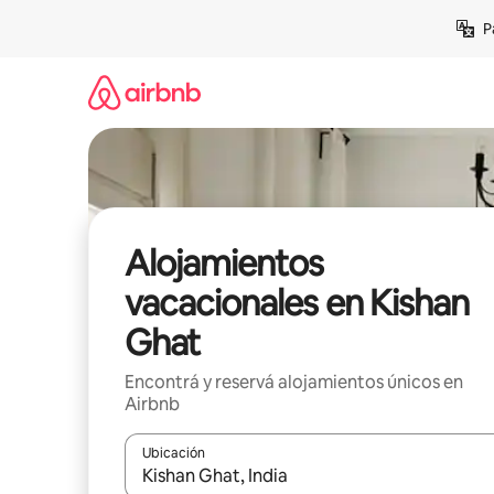
Ir
P
al
contenido
Alojamientos
vacacionales en Kishan
Ghat
Encontrá y reservá alojamientos únicos en
Airbnb
Ubicación
Cuando los resultados estén disponibles, navegá c