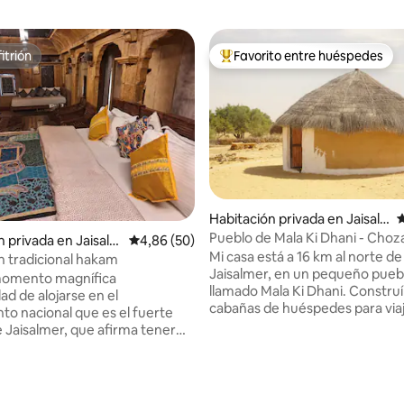
itrión
Favorito entre huéspedes
itrión
Favorito entre los huéspedes 
Habitación privada en Jaisal
C
mer
Pueblo de Mala Ki Dhani - Choz
n privada en Jaisalm
Calificación promedio: 4,86 de 5. 50 evaluac
4,86 (50)
1, Jaisalmer
Mi casa está a 16 km al norte de
n tradicional hakam
Jaisalmer, en un pequeño pueb
momento magnífica
llamado Mala Ki Dhani. Construí
 4,91 de 5. 11 evaluaciones
ad de alojarse en el
cabañas de huéspedes para via
 nacional que es el fuerte
quieren alojarse cerca de un v
 Jaisalmer, que afirma tener
pueblo de Rajasthani y experim
nuestra cultura. Te encantará 
co habitaciones de
por los increíbles paisajes desért
struidas con encantadoras
rica cultura y la hospitalidad de 
paredes y vistas aclamadas