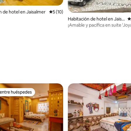
n de hotel en Jaisalmer
Calificación promedio: 5 de 5. 10 evaluac
5 (10)
dio: 5 de 5. 4 evaluaciones
Habitación de hotel en Jaisal
C
mer
¡Amable y pacífica en suite 'Joy
Jaisalmer'!
 entre huéspedes
 entre huéspedes