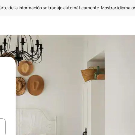
arte de la información se tradujo automáticamente. 
Mostrar idioma or
on las teclas de flecha hacia arriba y hacia abajo o explorá deslizando