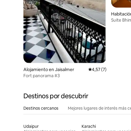
Habitació
er
Suite Bhi
Alojamiento en Jaisalmer
Calificación promedio
4,57 (7)
Fort panorama #3
Destinos por descubrir
Destinos cercanos
Mejores lugares de interés más 
Udaipur
Karachi