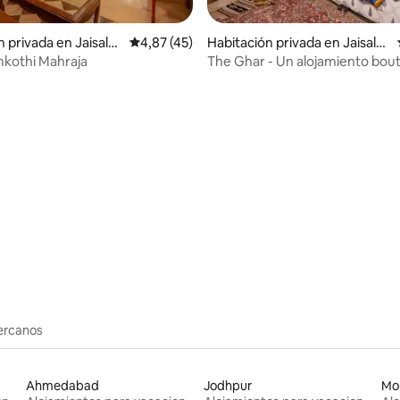
n privada en Jaisalm
Calificación promedio: 4,87 de 5. 45 evaluac
4,87 (45)
Habitación privada en Jaisalm
er
mkothi Mahraja
The Ghar - Un alojamiento bou
patrimonio en Fort
: 4,57 de 5. 7 evaluaciones
cercanos
Ahmedabad
Jodhpur
Mo