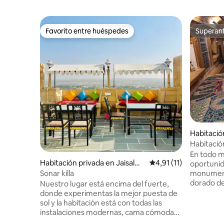
Favorito entre huéspedes
Superanf
Favorito entre huéspedes
Superanf
Habitació
er
Habitació
En todo 
Habitación privada en Jaisalm
Calificación promedio:
4,91 (11)
oportunid
er
monumento
Sonar killa
dorado de
Nuestro lugar está encima del fuerte,
455 años de edad, haveli 's haveli, que
donde experimentas la mejor puesta de
tiene cin
sol y la habitación está con todas las
hadas,con
instalaciones modernas, cama cómoda
piedra y 
con cama de 9 pulgadas. La habitación