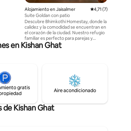
salmer y
ales como
Alojamiento en Jaisalmer
Calificación promedi
4,71 (7)
an
Suite Goldan con patio
, ¡espero
Descubre Bhimkothi Homestay, donde la
en nuestro
calidez y la comodidad se encuentran en
el corazón de la ciudad. Nuestro refugio
familiar es perfecto para parejas y
nes en Kishan Ghat
familias, ofreciendo un toque personal
desde el momento en que llegas.
Disfruta de deliciosas comidas caseras
hechas con ingredientes locales y
relájate en nuestras acogedoras
habitaciones. Explora el vibrante entorno
y crea recuerdos preciados en un lugar
donde todos los huéspedes son tratados
amiento gratis
como en familia. Experimenta la mezcla
Aire acondicionado
 propiedad
perfecta de hospitalidad y bondad casera
en Bhimkothi.
s de Kishan Ghat