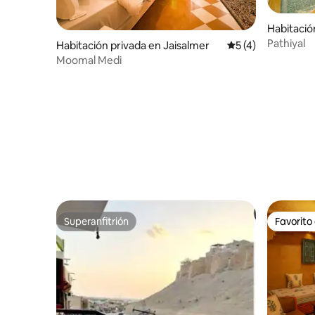
Habitació
Pathiyal
Habitación privada en Jaisalmer
Calificación prome
5 (4)
Moomal Medi
Superanfitrión
Favorito
Superanfitrión
Favorito