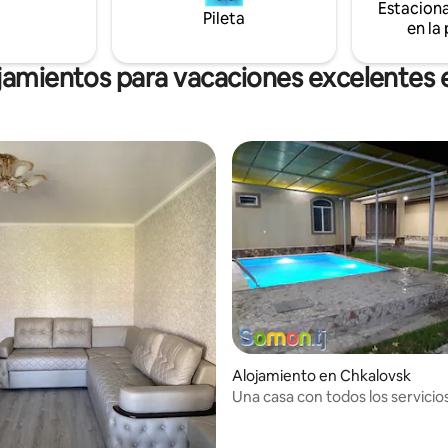
Estacion
on anticipación por un cargo
Pileta
en la
. Aquí vas a tener una buena
una experiencia adicional.
jamientos para vacaciones excelentes
Alojamiento en Chkalovsk
Una casa con todos los servicio
Chkalovsk