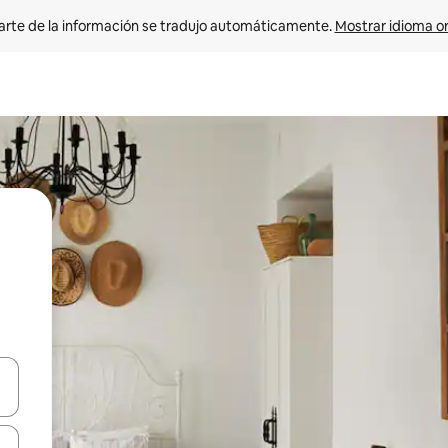
arte de la información se tradujo automáticamente. 
Mostrar idioma or
on las teclas de flecha hacia arriba y hacia abajo o explorá deslizando