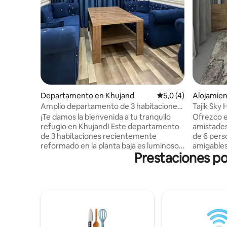
Departamento en Khujand
Calificación promedi
5,0 (4)
Alojamien
Amplio departamento de 3 habitaciones
Tajik Sky
en Khujand
¡Te damos la bienvenida a tu tranquilo
Ofrezco 
refugio en Khujand! Este departamento
amistades.
de 3 habitaciones recientemente
de 6 perso
reformado en la planta baja es luminoso,
amigable
Prestaciones po
espacioso y diseñado para la comodidad.
acogedor 
Ubicado en una zona tranquila y verde a
encontrar
solo 3 minutos de un supermercado.
del bullicio de l
Tiene capacidad para 6 personas: 1 cama
poca dist
king, 2 camas individuales y un sofá
transport
cama. Disfrutá de una cocina totalmente
adicional. Dos de los niños de la familia
equipada, un baño completo, un inodoro
pueden of
separado, estacionamiento gratuito en el
También p