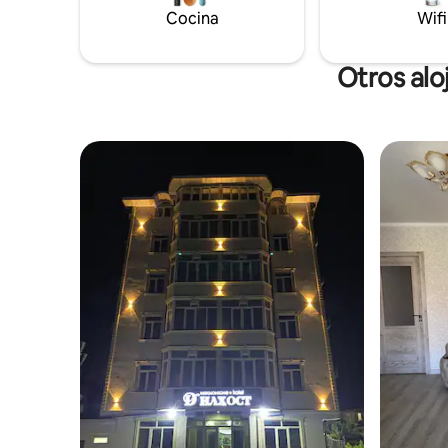
lugar, wifi de alta velocidad y aire
tayikos c
Cocina
Wifi
acondicionado. Ideal para familias o
adicional
grupos que buscan relajación y
estadía y 
comodidad en el corazón de Khujand.
Otros alo