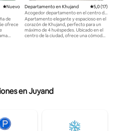
servicios
Lugar nuevo para alojarse
Nuevo
Departamento en Khujand
Calificación promedi
5,0 (17)
proporcio
bajo peti
Acogedor departamento en el centro de
sillones.
la ciudad
ña de
Apartamento elegante y espacioso en el
Se ofrece
corazón de Khujand, perfecto para un
e
máximo de 4 huéspedes. Ubicado en el
cama
centro de la ciudad, ofrece una cómoda
 queen,
sala de estar, cocina totalmente
o sofá
equipada, acogedoras habitaciones y
comodidades modernas como wifi, aire
 o
acondicionado y TV. Ideal tanto para
 relajarse
estancias de negocios como de ocio.
acias a la
Disfruta de la comodidad de estar cerca
ado, aquí
de tiendas, restaurantes y atracciones
 época del
locales. ¡Reserva tu estadía hoy mismo!
ciones en Juyand