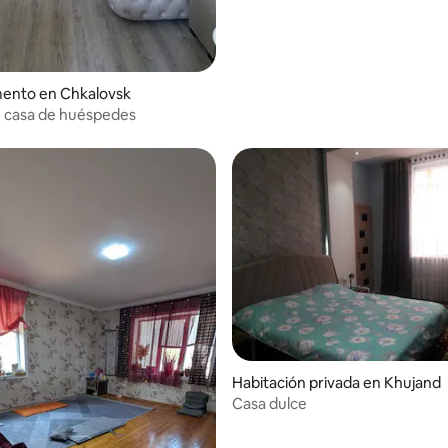
ento en Chkalovsk
 casa de huéspedes
Habitación privada en Khujand
Casa dulce