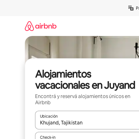
Ir
P
al
contenido
Alojamientos
vacacionales en Juyand
Encontrá y reservá alojamientos únicos en
Airbnb
Ubicación
Cuando los resultados estén disponibles, navegá c
Check-in