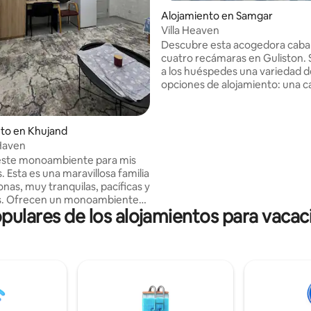
Alojamiento en Samgar
Villa Heaven
Descubre esta acogedora caba
cuatro recámaras en Guliston. 
a los huéspedes una variedad d
opciones de alojamiento: una 
tamaño king, una cama tamaño
camas individuales y un cómod
cama en la sala. La casa tiene tres baños,
o: 5,0 de 5. 4 evaluaciones
to en Khujand
cada uno equipado con una tina
 Haven
regadera: el lugar perfecto para
este monoambiente para mis
después de un día ajetreado. Gr
 Esta es una maravillosa familia
calefacción y al aire acondicion
nas, muy tranquilas, pacíficas y
se estará cómodo en cualquier
s. Ofrecen un monoambiente
año.
pulares de los alojamientos para vaca
para quienes quieren
 un lugar tranquilo en medio
a ciudad. La casa está a
ancia a pie de las montañas. Hay
e disponible por un costo
recer servicio de guía.
odés pedir platos tradicionales