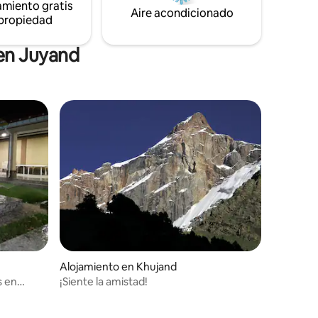
amiento gratis
Aire acondicionado
 propiedad
 en Juyand
Alojamiento en Khujand
s en
¡Siente la amistad!