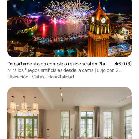
Departamento en complejo residencial en Phu Q
Calificació
5,0 (3)
uoc
Mirá los fuegos artificiales desde la cama | Lujo con 2
habitaciones y vista al mar
Ubicación
·
Vistas
·
Hospitalidad