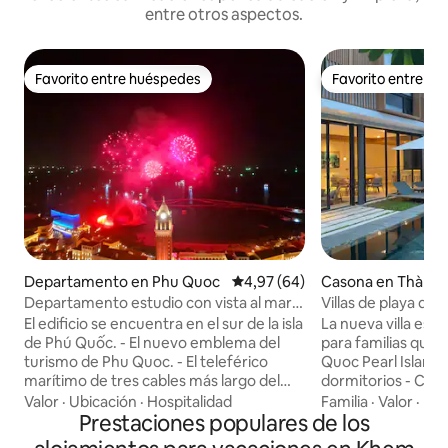
entre otros aspectos.
Favorito entre huéspedes
Favorito entre h
Favorito entre huéspedes
Favorito entre h
Departamento en Phu Quoc
Calificación promedio: 4,97 de 
4,97 (64)
Casona en Thành 
uốc
Departamento estudio con vista al mar,
Villas de playa de 
fuegos artificiales, propuesta de
piscina privada
El edificio se encuentra en el sur de la isla
La nueva villa est
matrimonio
de Phú Quốc. - El nuevo emblema del
para familias que 
turismo de Phu Quoc. - El teleférico
Quoc Pearl Island, 
marítimo de tres cables más largo del
dormitorios - Coc
mundo, con el parque de diversiones
utensilios. - Amplia
Valor
·
Ubicación
·
Hospitalidad
Familia
·
Valor
·
Ba
SUNWORLD HÒN THƠM. - El
Prestaciones populares de los
Cómoda piscina pr
espectáculo de Jacky a las 17:00, justo
gratuito. - Free Kid