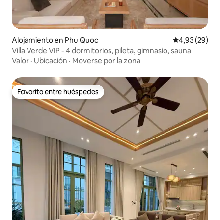
Alojamiento en Phu Quoc
Calificación p
4,93 (29)
Villa Verde VIP - 4 dormitorios, pileta, gimnasio, sauna
Valor
·
Ubicación
·
Moverse por la zona
Favorito entre huéspedes
Favorito entre huéspedes