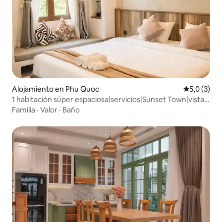
Alojamiento en Phu Quoc
Calificació
5,0 (3)
1 habitación súper espaciosa|servicios|Sunset Town|vista a
los fuegos artificiales
Familia
·
Valor
·
Baño