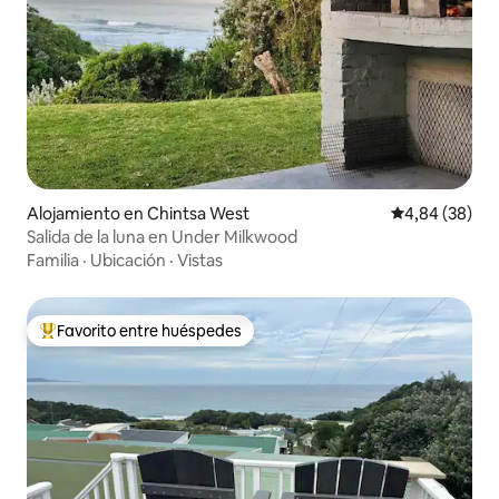
Alojamiento en Chintsa West
Calificación p
4,84 (38)
Salida de la luna en Under Milkwood
Familia
·
Ubicación
·
Vistas
Favorito entre huéspedes
Favorito entre los huéspedes más destacados