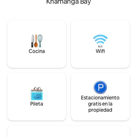
Khamanga Bay
individuales. Nuestro balcón equipado
planta abierta y una sala de estar. Un
con muebles de ex
dormitorio principal con baño, un
unas vistas impres
segundo dormitorio con cama tamaño
perfecto para ver
queen y un tercer dormitorio pequeño
simplemente relaja
con cama doble y una habitación
tranquilas. Todo a pocos metros de la
intermedia, ideal para niños. Todos
playa, bares local
conducen al patio. DSTV completo. A 25
cafeterías.
km de East London.
Cocina
Wifi
Estacionamiento
Pileta
gratis en la
propiedad