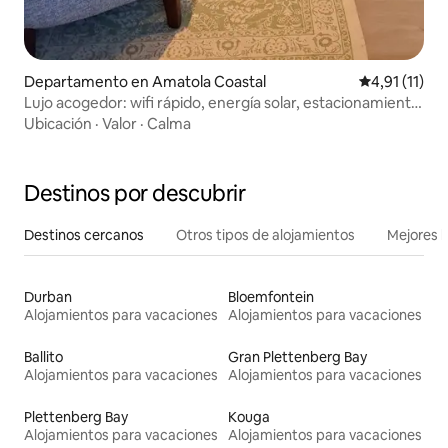
Departamento en Amatola Coastal
Calificación 
4,91 (11)
Lujo acogedor: wifi rápido, energía solar, estacionamiento
seguro
Ubicación
·
Valor
·
Calma
Destinos por descubrir
Destinos cercanos
Otros tipos de alojamientos
Mejores l
Durban
Bloemfontein
Alojamientos para vacaciones
Alojamientos para vacaciones
Ballito
Gran Plettenberg Bay
Alojamientos para vacaciones
Alojamientos para vacaciones
Plettenberg Bay
Kouga
Alojamientos para vacaciones
Alojamientos para vacaciones