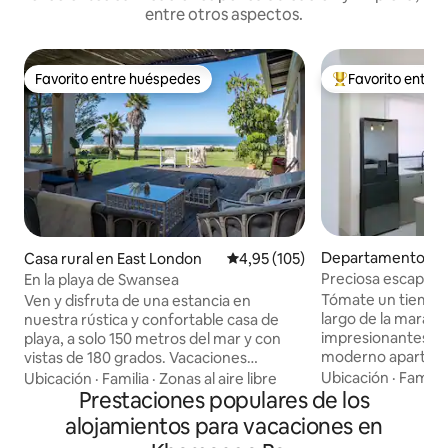
entre otros aspectos.
Favorito entre huéspedes
Favorito entre
Favorito entre huéspedes
Favorito entre l
Departamento en
Casa rural en East London
Calificación promedio: 4,95 de 5
4,95 (105)
Preciosa escapada 
En la playa de Swansea
Tómate un tiempo p
Ven y disfruta de una estancia en
largo de la maravil
nuestra rústica y confortable casa de
impresionantes vi
playa, a solo 150 metros del mar y con
moderno apartamento. El ap
vistas de 180 grados. Vacaciones
tiene todo lo que 
familiares ideales que ofrecen una gran
Ubicación
·
Familia
Ubicación
·
Familia
·
Zonas al aire libre
habitación princip
pesca en roca, cerca de la playa de
Prestaciones populares de los
tamaño queen con v
Yellow Sands y es fantástico para surfear
alojamientos para vacaciones en
segundo dormitori
y nadar. La casa ofrece una cocina de