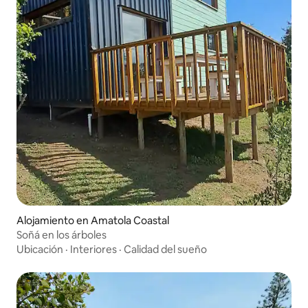
Alojamiento en Amatola Coastal
Soñá en los árboles
Ubicación
·
Interiores
·
Calidad del sueño