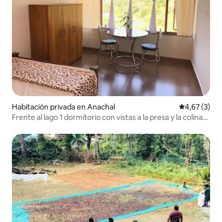
Habitación privada en Anachal
Calificación
4,67 (3)
Frente al lago 1 dormitorio con vistas a la presa y la colina-
Munnar