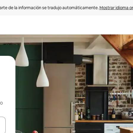
arte de la información se tradujo automáticamente. 
Mostrar idioma or
ho
on las teclas de flecha hacia arriba y hacia abajo o explorá deslizando