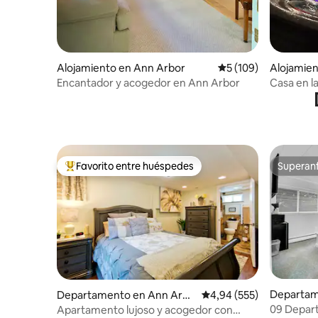
Alojamiento en Ann Arbor
Calificación promedi
5 (109)
Alojamie
Charter 
Encantador y acogedor en Ann Arbor
Casa en l
escapada 
Favorito entre huéspedes
Superanf
Favorito entre los huéspedes más destacados
Superanf
Departam
Departamento en Ann Arbo
Calificación promedio: 
4,94 (555)
on Hills
r
09 Depart
Apartamento lujoso y acogedor con