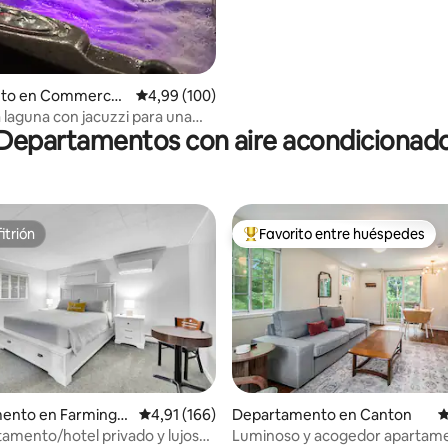
o: 5 de 5. 109 evaluaciones
nto en Commerce
Calificación promedio: 4,99 de 5. 100 evaluac
4,99 (100)
Township
a laguna con jacuzzi para una
Departamentos con aire acondicionad
acogedora y tranquila
itrión
Favorito entre huéspedes
itrión
Favorito entre los huéspedes 
ento en Farmingt
Calificación promedio: 4,91 de 5. 166 evaluac
4,91 (166)
Departamento en Canton
C
4,94 de 5. 555 evaluaciones
amento/hotel privado y lujoso
Luminoso y acogedor apartame