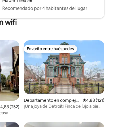
Maple Theater
Recomendado por 4 habitantes del lugar
 wifi
Favorito entre huéspedes
Favorito entre huéspedes
iones
Departamento en complejo
Calificación promedio:
4,88 (121)
residencial en Detroit
¡Una joya de Detroit! Finca de lujo a pie
alificación promedio: 4,83 de 5. 252 evaluaciones
4,83 (252)
del centro y estadios
 casa