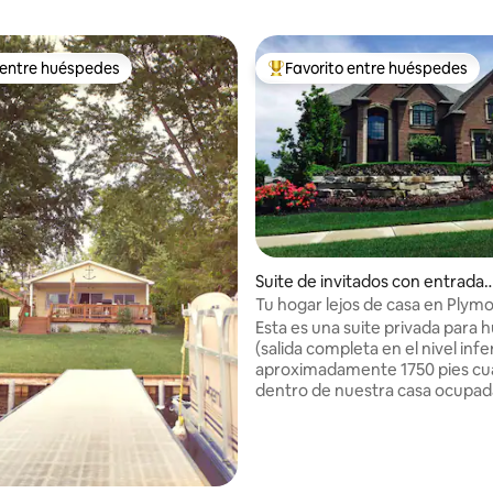
 entre huéspedes
Favorito entre huéspedes
 entre huéspedes
Favorito entre los huéspedes 
Suite de invitados con entrada i
ndependiente en Plymouth
Tu hogar lejos de casa en Plym
Esta es una suite privada para
(salida completa en el nivel infer
aproximadamente 1750 pies cu
4,95 de 5. 243 evaluaciones
dentro de nuestra casa ocupad
pisos más grande. Una cómoda 
de casa con 2 dormitorios, 1 ba
completo, sala de estar y cocin
nevera completa, lavavajillas, c