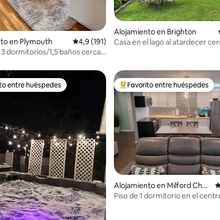
4,87 de 5. 112 evaluaciones
Alojamiento en Brighton
nto en Plymouth
Calificación promedio: 4,9 de 5. 191 evaluac
4,9 (191)
Casa en el lago al atardecer cer
centro, restaurantes y tiendas
3 dormitorios/1,5 baños cerca
t y A2
ito entre huéspedes
Favorito entre huéspedes
 entre los huéspedes más destacados
Favorito entre los huéspedes 
Alojamiento en Milford Char
C
ter Township
Piso de 1 dormitorio en el centr
Milford