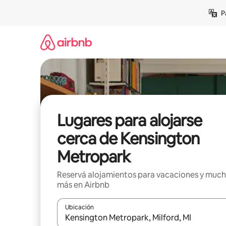
Ir
P
al
contenido
Lugares para alojarse
cerca de Kensington
Metropark
Reservá alojamientos para vacaciones y muc
más en Airbnb
Ubicación
Cuando los resultados estén disponibles, navegá c