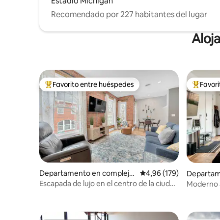
Estadio Michigan
Recomendado por 227 habitantes del lugar
Aloj
Favorito entre huéspedes
Favor
Favorito entre los huéspedes más destacados
Favorito
Departamento en complejo
Calificación promedio: 
4,96 (179)
Departam
residencial en Holly
residencia
Escapada de lujo en el centro de la ciudad
Moderno a
de Battle Alley
corazón d