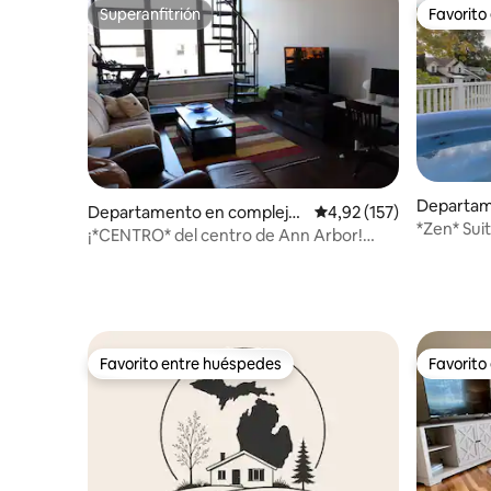
Superanfitrión
Favorito
Superanfitrión
Favorito
Departam
Departamento en complejo
Calificación promedio: 
4,92 (157)
residenci
*Zen* Sui
residencial en Ann Arbor
¡*CENTRO* del centro de Ann Arbor!
spa en la
¡Apartamento completo de 700 pies
cuadrados!
Favorito entre huéspedes
Favorito
Favorito entre huéspedes
Favorito