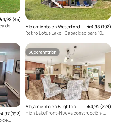
Calificación promedio: 4,98 de 5. 45 evaluaciones
4,98 (45)
iones
ca del
Alojamiento en Waterford T
Calificación promedio: 
4,98 (103)
ownship
Retiro Lotus Lake | Capacidad para 10
personas | Jacuzzi
Superanfitrión
más destacados
Superanfitrión
Alojamiento en Brighton
Calificación promedio: 
4,92 (229)
Hidn LakeFront-Nueva construcción-
alificación promedio: 4,97 de 5. 192 evaluaciones
4,97 (192)
Playa privada-Wi-Fi rápido
o de