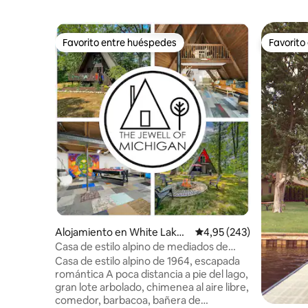
Favorito entre huéspedes
Favorito
Favorito entre huéspedes
Favorito
Alojamiento en White Lake
Calificación promedio: 
4,95 (243)
charter Township
Casa de estilo alpino de mediados de
siglo 1964 con sala de juegos
Casa de estilo alpino de 1964, escapada
romántica A poca distancia a pie del lago,
gran lote arbolado, chimenea al aire libre,
comedor, barbacoa, bañera de