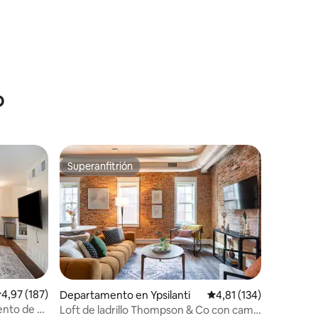
iones
o
Superanfitrión
más destacados
Superanfitrión
iones
alificación promedio: 4,97 de 5. 187 evaluaciones
4,97 (187)
Departamento en Ypsilanti
Calificación promedio:
4,81 (134)
nto de 1
Loft de ladrillo Thompson & Co con cama