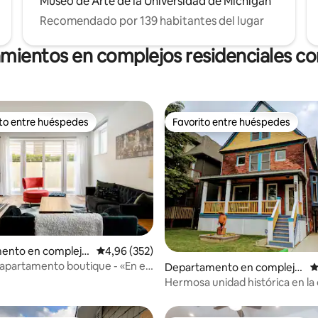
Museo de Arte de la Universidad de Michigan
Recomendado por 139 habitantes del lugar
amientos en complejos residenciales con
ito entre huéspedes
Favorito entre huéspedes
 entre los huéspedes más destacados
Favorito entre huéspedes
4,96 de 5. 179 evaluaciones
ento en complejo
Calificación promedio: 4,96 de 5. 352 evaluac
4,96 (352)
l en Detroit
partamento boutique - «En el
Departamento en complejo
C
e Detroit»
residencial en Detroit
Hermosa unidad histórica en la
temática de Lorax