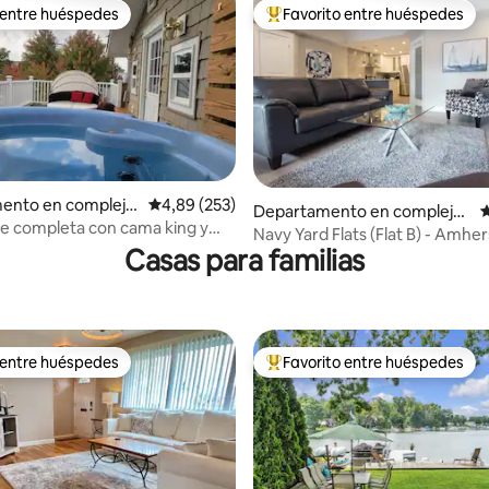
 entre huéspedes
Favorito entre huéspedes
 entre huéspedes
Favorito entre los huéspedes 
ento en complejo
Calificación promedio: 4,89 de 5. 253 evaluac
4,89 (253)
4,92 de 5. 157 evaluaciones
Departamento en complejo
C
al en Royal Oak
te completa con cama king y
residencial en Amherstburg
Navy Yard Flats (Flat B) - Amhe
 azotea, @MicroLux
Casas para familias
histórico
 entre huéspedes
Favorito entre huéspedes
 entre huéspedes
Favorito entre los huéspedes 