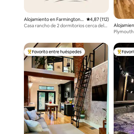
Alojamiento en Farmington
Calificación promedio: 
4,87 (112)
Hills
Alojamie
Casa rancho de 2 dormitorios cerca del
centro de Farmington
Plymouth 
de Detroi
Favorito entre huéspedes
Favor
Favorito entre los huéspedes más destacados
Favorito