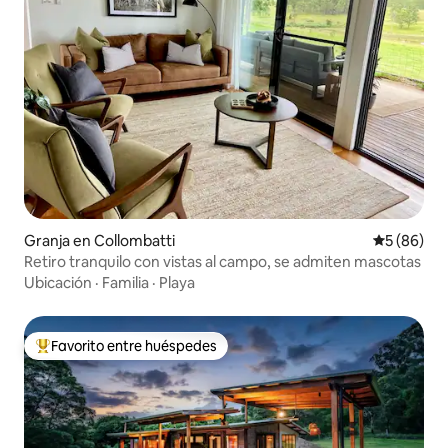
Granja en Collombatti
Calificaci
5 (86)
Retiro tranquilo con vistas al campo, se admiten mascotas
Ubicación
·
Familia
·
Playa
Favorito entre huéspedes
Favorito entre los huéspedes más destacados