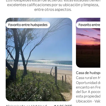
Los huéspedes están de acuerdo: estas estadías tienen
excelentes calificaciones por su ubicación y limpieza,
entre otros aspectos.
Favorito entre huéspedes
Favorito entre h
Favorito entre huéspedes
Favorito entre h
Casa de huéspede
erickton
Casa rural en Magn
Oportunidad de est
encanto en Freder
del Sur A pocos minutos de la autopista,
esta propiedad úni
espacio con la c
Ubicación
·
Valor
·
CBD cerca. En 15–20 minutos, disfruta de