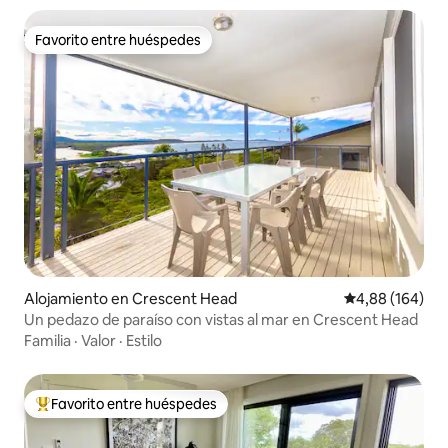
Favorito entre huéspedes
Favorito entre huéspedes
Alojamiento en Crescent Head
Calificación pr
4,88 (164)
Un pedazo de paraíso con vistas al mar en Crescent Head
Familia
·
Valor
·
Estilo
Favorito entre huéspedes
Favorito entre los huéspedes más destacados