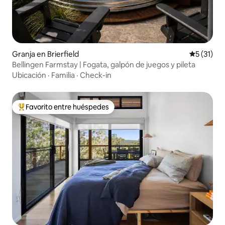
Granja en Brierfield
Calificaci
5 (31)
Bellingen Farmstay | Fogata, galpón de juegos y pileta
Ubicación
·
Familia
·
Check-in
Favorito entre huéspedes
Favorito entre los huéspedes más destacados