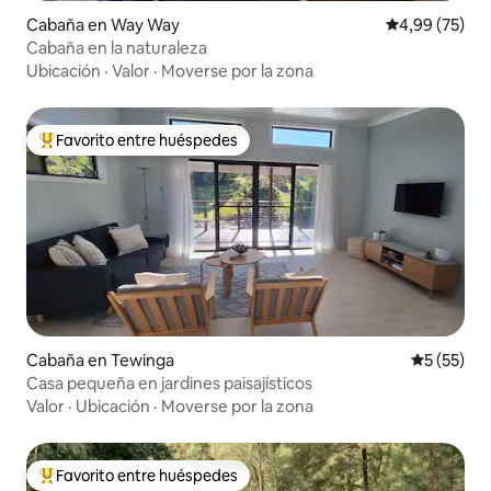
Cabaña en Way Way
Calificación p
4,99 (75)
Cabaña en la naturaleza
Ubicación
·
Valor
·
Moverse por la zona
Favorito entre huéspedes
Favorito entre los huéspedes más destacados
Cabaña en Tewinga
Calificaci
5 (55)
Casa pequeña en jardines paisajísticos
Valor
·
Ubicación
·
Moverse por la zona
Favorito entre huéspedes
Favorito entre los huéspedes más destacados