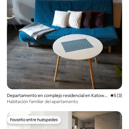
Departamento en complejo residencial en Katowic
Calificac
5 (3)
e
Habitación familiar del apartamento
Favorito entre huéspedes
Favorito entre huéspedes