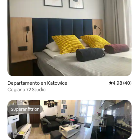
Departamento en Katowice
Calificación p
4,98 (40)
Ceglana 72 Studio
Superanfitrión
Superanfitrión