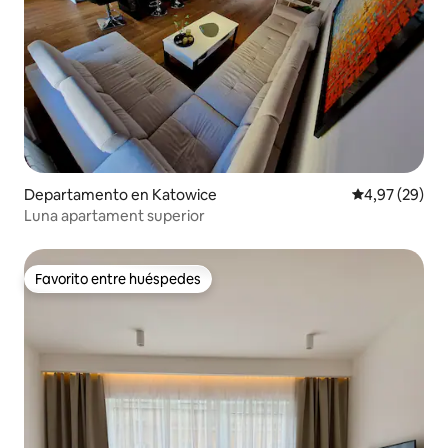
Departamento en Katowice
Calificación p
4,97 (29)
Luna apartament superior
Favorito entre huéspedes
Favorito entre huéspedes