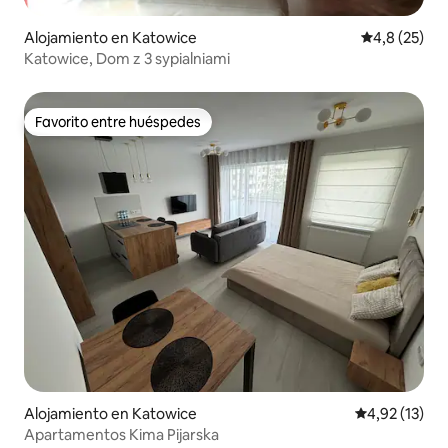
Alojamiento en Katowice
Calificación
4,8 (25)
Katowice, Dom z 3 sypialniami
Favorito entre huéspedes
Favorito entre huéspedes
Alojamiento en Katowice
Calificación 
4,92 (13)
Apartamentos Kima Pijarska