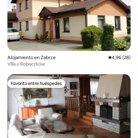
Alojamiento en Zabrze
Calificación p
4,96 (28)
Villa u Robaczków
Favorito entre huéspedes
Favorito entre huéspedes