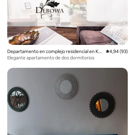
Departamento en complejo residencial en Kat
Calificación p
4,94 (93)
owice
Elegante apartamento de dos dormitorios