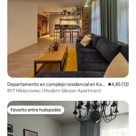
Departamento en complejo residencial en Kat
Calificación 
4,85 (13)
owice
BYT Nikiszowiec | Modern Silesian Apartment
Favorito entre huéspedes
Favorito entre huéspedes