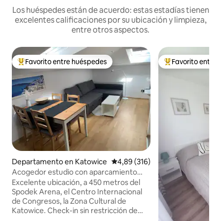
Los huéspedes están de acuerdo: estas estadías tienen
excelentes calificaciones por su ubicación y limpieza,
entre otros aspectos.
Favorito entre huéspedes
Favorito entre
Favorito entre los huéspedes más destacados
Favorito entre l
Departamento en Katowice
Calificación promedio: 4,89 de 5
4,89 (316)
Acogedor estudio con aparcamiento
gratuito en las instalaciones
Excelente ubicación, a 450 metros del
Spodek Arena, el Centro Internacional
de Congresos, la Zona Cultural de
Katowice. Check-in sin restricción de
horario, recepción de lunes a viernes de