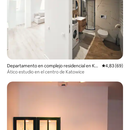
Departamento en complejo residencial en Kat
Calificación p
4,83 (69)
owice
Ático estudio en el centro de Katowice