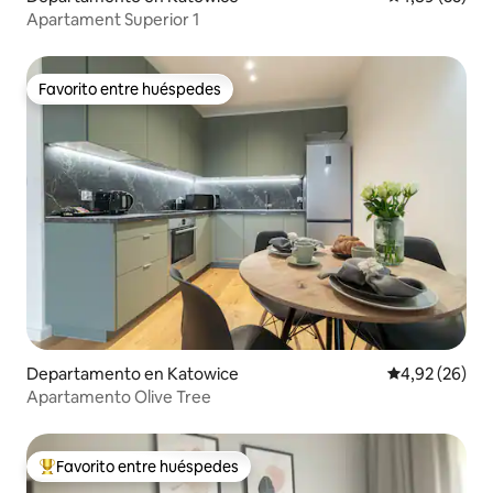
Apartament Superior 1
Favorito entre huéspedes
Favorito entre huéspedes
Departamento en Katowice
Calificación p
4,92 (26)
Apartamento Olive Tree
Favorito entre huéspedes
Favorito entre los huéspedes más destacados