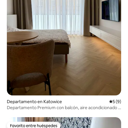
Departamento en Katowice
Calificac
5 (9)
Departamento Premium con balcón, aire acondicionado y
cochera en Katowice
Favorito entre huéspedes