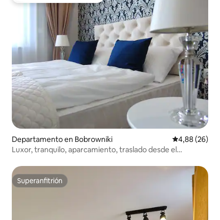
Favorito entre huéspedes
Departamento en Bobrowniki
Calificación p
4,88 (26)
Luxor, tranquilo, aparcamiento, traslado desde el
aeropuerto, aire acondicionado
Superanfitrión
Superanfitrión