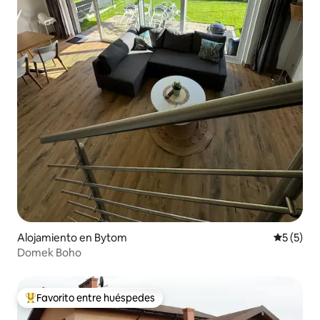
Alojamiento en Bytom
Calificac
5 (5)
Domek Boho
Favorito entre huéspedes
Favorito entre los huéspedes más destacados