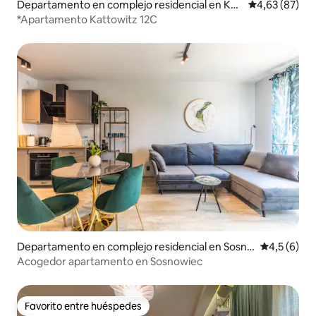
Departamento en complejo residencial en Kat
Calificación p
4,63 (87)
owice
*Apartamento Kattowitz 12C
Departamento en complejo residencial en Sosno
Calificació
4,5 (6)
wiec
Acogedor apartamento en Sosnowiec
Favorito entre huéspedes
Favorito entre huéspedes