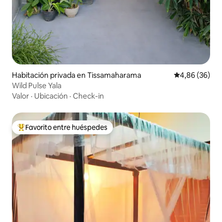
Habitación privada en Tissamaharama
Calificación p
4,86 (36)
Wild Pulse Yala
Valor
·
Ubicación
·
Check-in
Favorito entre huéspedes
Favorito entre los huéspedes más destacados