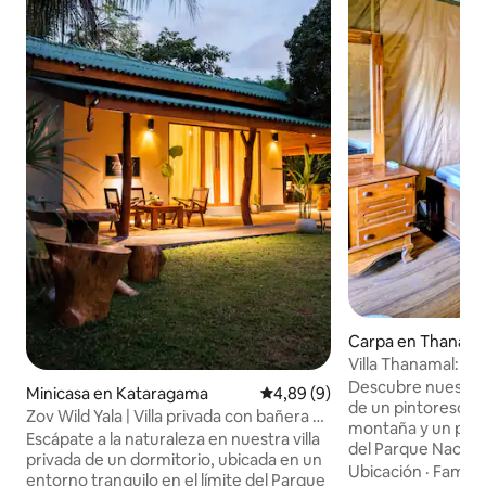
Carpa en Thanama
Villa Thanamal: e
arrozales
Descubre nuestra v
Minicasa en Kataragama
Calificación promedio: 4,89 de
4,89 (9)
de un pintoresco ar
Zov Wild Yala | Villa privada con bañera al
montaña y un pinto
aire libre
Escápate a la naturaleza en nuestra villa
del Parque Nacio
privada de un dormitorio, ubicada en un
30 km de Udawalaw
Ubicación
·
Familia
entorno tranquilo en el límite del Parque