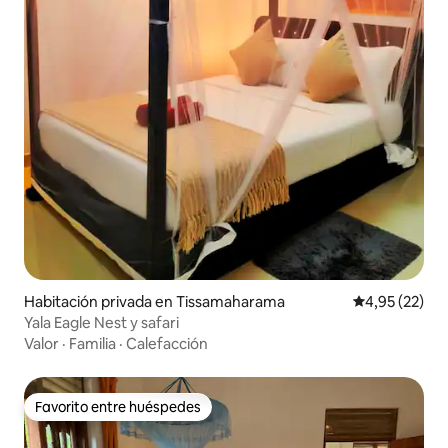
Habitación privada en Tissamaharama
Calificación 
4,95 (22)
Yala Eagle Nest y safari
Valor
·
Familia
·
Calefacción
Favorito entre huéspedes
Favorito entre huéspedes