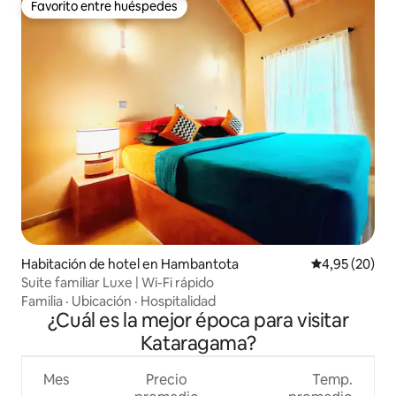
Favorito entre huéspedes
Favorito entre huéspedes
Habitación de hotel en Hambantota
Calificación p
4,95 (20)
Suite familiar Luxe | Wi-Fi rápido
Familia
·
Ubicación
·
Hospitalidad
¿Cuál es la mejor época para visitar
Kataragama?
Mes
Precio
Temp.