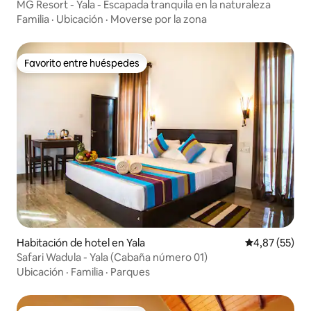
MG Resort - Yala - Escapada tranquila en la naturaleza
Familia
·
Ubicación
·
Moverse por la zona
Favorito entre huéspedes
Favorito entre huéspedes
Habitación de hotel en Yala
Calificación 
4,87 (55)
Safari Wadula - Yala (Cabaña número 01)
Ubicación
·
Familia
·
Parques