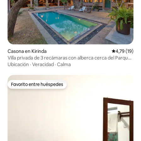
Casona en Kirinda
Calificación 
4,79 (19)
Villa privada de 3 recámaras con alberca cerca del Parque
Nacional Yala
Ubicación
·
Veracidad
·
Calma
Favorito entre huéspedes
Favorito entre huéspedes