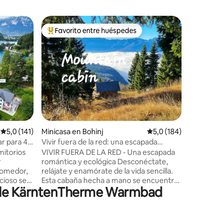
Casa rura
Favorito entre huéspedes
Favor
más destacados
Favorito entre los huéspedes más destacados
Favorit
Casa de 
sauna|Esc
Escondido
Bohinj, Va
y volver 
encantad
dormitori
Cada rin
historia
hasta det
iones
verdader
Calificación promedio: 5,0 de 5. 141 evaluaciones
5,0 (141)
Minicasa en Bohinj
Calificación promedio:
5,0 (184)
cuidado. 
toma una 
ar para 4
Vivir fuera de la red: una escapada
en un bue
romántica y ecológica para parejas
itorios
VIVIR FUERA DE LA RED - Una escapada
tranquil
r
romántica y ecológica Desconéctate,
preocupaciones. ✨ V
comedor,
relájate y enamórate de la vida sencilla.
Quédate 
cioso se
Esta cabaña hecha a mano se encuentra
ca de KärntenTherme Warmbad
l lago
en 1.5 acres privados y te invita a bajar el
bicado en
ritmo. Disfruta del encanto de la vida
su propia
fuera de la red: espacios acogedores,
tra casa
regaderas solares, un baño exterior y