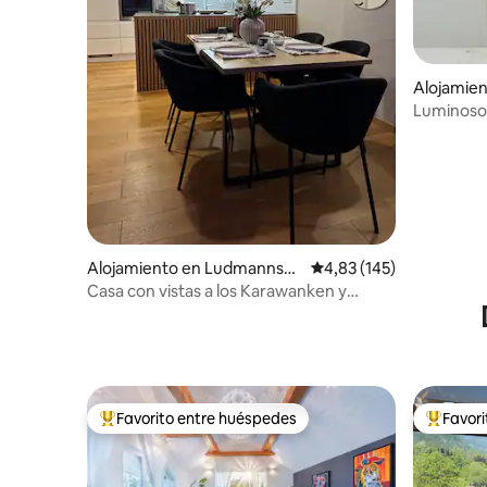
Alojamien
Luminoso 
vista al lag
Alojamiento en Ludmannsd
Calificación promedio: 
4,83 (145)
orf
Casa con vistas a los Karawanken y
terraza
Favorito entre huéspedes
Favor
Favorito entre los huéspedes más destacados
Favorito