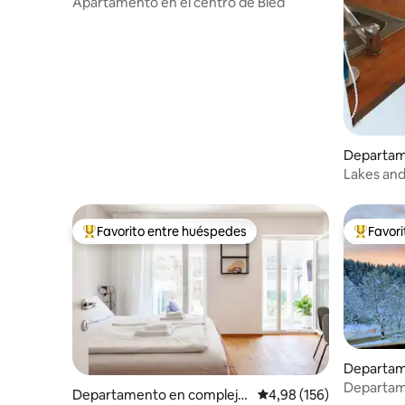
residencial en Bled
Apartamento en el centro de Bled
Departam
residencia
Lakes and
Favorito entre huéspedes
Favor
Favorito entre los huéspedes más destacados
Favorito
Departam
residencia
Departamen
Departamento en complejo
Calificación promedio: 
4,98 (156)
estaciona