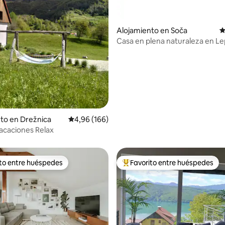
Alojamiento en Soča
C
4,79 de 5. 221 evaluaciones
Casa en plena naturaleza en L
valle de Soča
to en Drežnica
Calificación promedio: 4,96 de 5. 166 evaluac
4,96 (166)
acaciones Relax
ito entre huéspedes
Favorito entre huéspedes
 entre los huéspedes más destacados
Favorito entre los huéspedes 