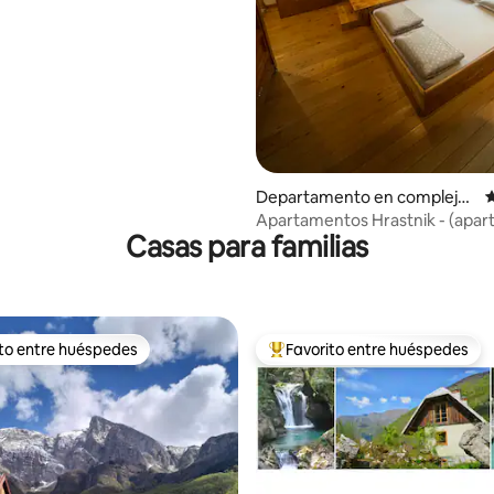
Departamento en complejo
C
residencial en Bohinjska Bela
Apartamentos Hrastnik - (apa
Casas para familias
2)
ito entre huéspedes
Favorito entre huéspedes
 entre los huéspedes más destacados
Favorito entre los huéspedes 