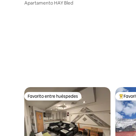
residencial en Bled
Apartamento HAY Bled
Favorito entre huéspedes
Favor
Favorito entre huéspedes
Favorito