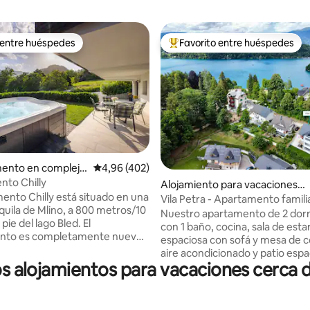
 entre huéspedes
Favorito entre huéspedes
 entre huéspedes
Favorito entre los huéspedes 
4,95 de 5. 416 evaluaciones
ento en complejo
Calificación promedio: 4,96 de 5. 402 evaluac
4,96 (402)
l en Bled
to Chilly
Alojamiento para vacaciones
mento Chilly está situado en una
en Bled
Vila Petra - Apartamento famili
quila de Mlino, a 800 metros/10
personas en el lago Bled
Nuestro apartamento de 2 dorm
pie del lago Bled. El
con 1 baño, cocina, sala de esta
nto es completamente nuevo,
espaciosa con sofá y mesa de 
 cálido. Tendrás vistas únicas a
aire acondicionado y patio espa
ñas desde el dormitorio y la
los alojamientos para vacaciones cer
encuentra a solo 100 metros de
n el jardín tendrás tu propio
Bled (zona de natación). Está u
ivado y sauna de infrarrojos. El
una zona muy tranquila. Tiene 
 puede utilizar todo el año
entrada y se encuentra en nues