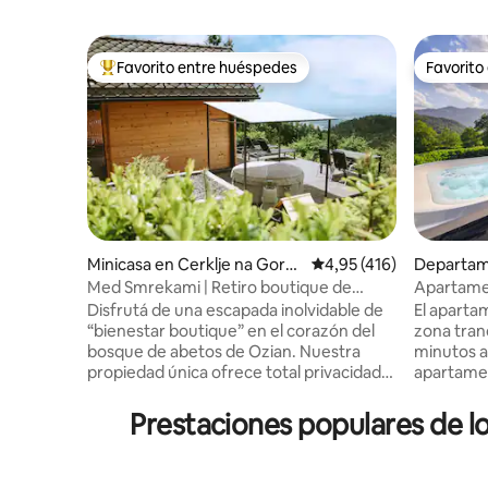
Favorito entre huéspedes
Favorito
Favorito entre los huéspedes más destacados
Favorito
Minicasa en Cerklje na Gore
Calificación promedio: 
4,95 (416)
Departam
njskem
residencia
Med Smrekami | Retiro boutique de
Apartamen
bienestar y spa
Disfrutá de una escapada inolvidable de
El aparta
“bienestar boutique” en el corazón del
zona tran
bosque de abetos de Ozian. Nuestra
minutos a 
propiedad única ofrece total privacidad
apartame
en dos áreas separadas: una cabaña de
acogedor y
madera romántica con vistas
las monta
Prestaciones populares de 
panorámicas, un sillón de masajes de
terraza. E
primera calidad y un proyector de
jacuzzi pr
películas en la cama, y una suite con su
jacuzzi se