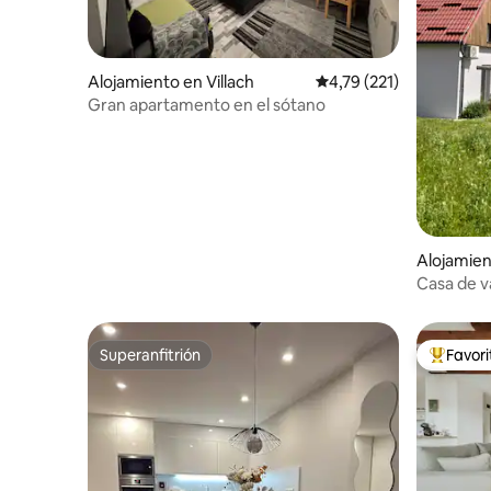
Alojamiento en Villach
Calificación promedio: 
4,79 (221)
Gran apartamento en el sótano
Alojamien
Casa de v
Superanfitrión
Favor
Superanfitrión
Favorito