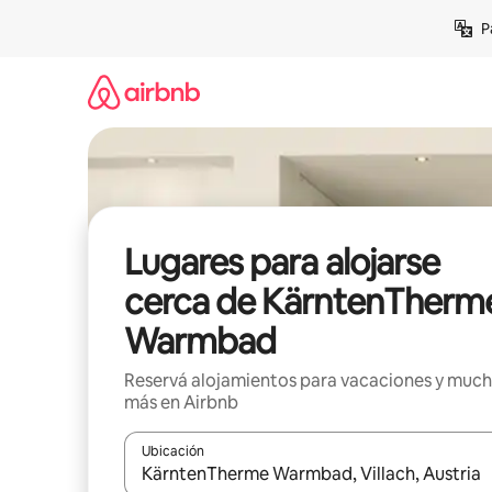
Ir
P
al
contenido
Lugares para alojarse
cerca de KärntenTherm
Warmbad
Reservá alojamientos para vacaciones y muc
más en Airbnb
Ubicación
Cuando los resultados estén disponibles, navegá c