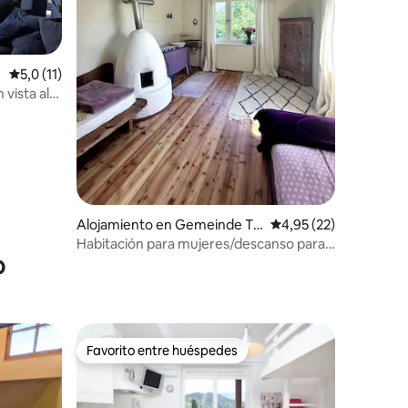
iones
e
Calificación promedio: 5,0 de 5. 11 evaluaciones
5,0 (11)
vista al
Alojamiento en Gemeinde Te
Calificación promedio:
4,95 (22)
chelsberg am Wörther See
Habitación para mujeres/descanso para
o
mujeres
Favorito entre huéspedes
más destacados
Favorito entre huéspedes