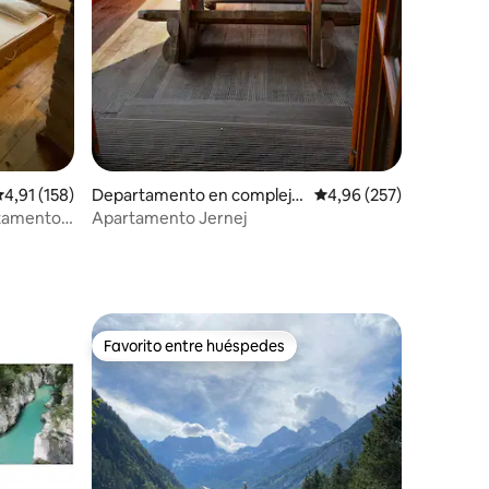
alificación promedio: 4,91 de 5. 158 evaluaciones
4,91 (158)
Departamento en complejo
Calificación promedio: 
4,96 (257)
residencial en Bohinjsko jeze
rtamento
Apartamento Jernej
ro
Favorito entre huéspedes
más destacados
Favorito entre huéspedes