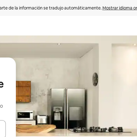
arte de la información se tradujo automáticamente. 
Mostrar idioma or
e
ho
on las teclas de flecha hacia arriba y hacia abajo o explorá deslizando