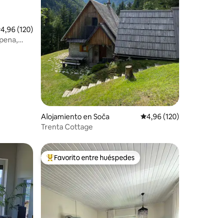
alificación promedio: 4,96 de 5. 120 evaluaciones
4,96 (120)
epena,
iones
Alojamiento en Soča
Calificación promedio: 
4,96 (120)
Trenta Cottage
Favorito entre huéspedes
más destacados
Favorito entre los huéspedes más destacados