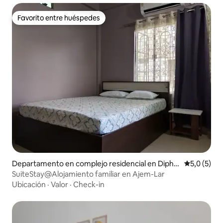
Favorito entre huéspedes
Favorito entre huéspedes
Departamento en complejo residencial en Diphu
Calificació
5,0 (5)
par A
SuiteStay@Alojamiento familiar en Ajem-Lar
Ubicación
·
Valor
·
Check-in