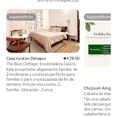
entre otros aspectos.
Superanfitrión
Superanfitrión
Superanfitrión
Superanfitrión
Casa rural en Dimapur
Calificación promedio: 4,78 de
4,78 (9)
The Blue Cottage. Encantadora casa de
campo de 2 ambientes con cocina y
Este encantador alojamiento familiar de
jardín.
2 recámaras y cocina es perfecto para
familias o para una escapada de fin de
semana. Incluye una cocina, 2
Choza en Amguri 
acogedoras habitaciones con aire
Familia
·
Ubicación
·
Cerca
Cabaña de madera
acondicionado, 2 baños y una sala de
Kaziranga
estar con TV, asientos al aire libre. Ideal
* Es una cabaña de
para huéspedes que buscan un
lado del parque na
descanso del ajetreo de la ciudad.
dos camas. Una cama 
Ubicado en un pueblo semirural, a 4 km
cabaña tiene baño