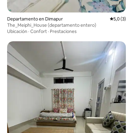
Departamento en Dimapur
Calificació
5,0 (3)
The_Meiphi_House (departamento entero)
Ubicación
·
Confort
·
Prestaciones