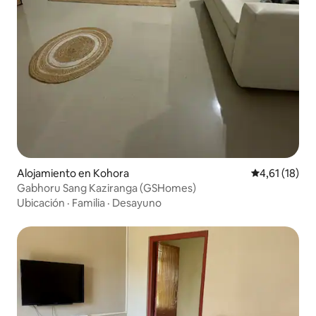
Alojamiento en Kohora
Calificación 
4,61 (18)
Gabhoru Sang Kaziranga (GSHomes)
Ubicación
·
Familia
·
Desayuno