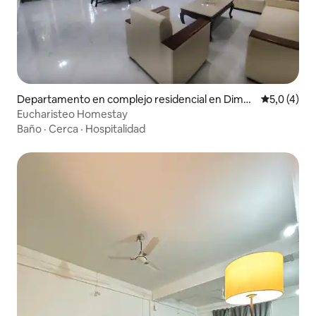
Departamento en complejo residencial en Dimap
Calificació
5,0 (4)
ur
Eucharisteo Homestay
Baño
·
Cerca
·
Hospitalidad