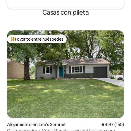
Casas con pileta
Favorito entre huéspedes
Favorito entre los huéspedes más destacados
Alojamiento en Lee's Summit
Calificación p
4,97 (150)
Casa acogedora, Copa Mundial: a pie del traslado para