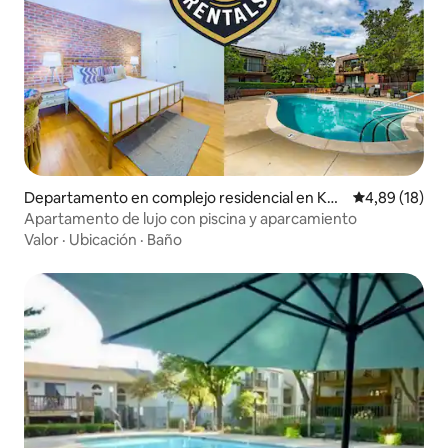
Departamento en complejo residencial en Kan
Calificación 
4,89 (18)
sas City
Apartamento de lujo con piscina y aparcamiento
Valor
·
Ubicación
·
Baño