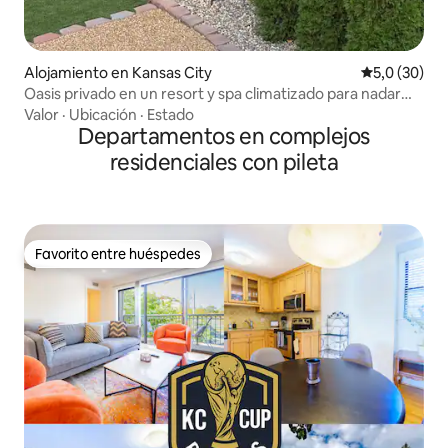
Alojamiento en Kansas City
Calificación
5,0 (30)
Oasis privado en un resort y spa climatizado para nadar
durante todo el año
Valor
·
Ubicación
·
Estado
Departamentos en complejos
residenciales con pileta
Favorito entre huéspedes
Favorito entre huéspedes