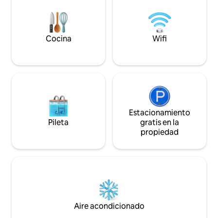
de KC: Sporting KC
Bodega Stone Pillar
Creek, Panasonic. Escalones en amba
entradas; recámara
Cocina
Wifi
Se requiere contra
Estacionamiento
Pileta
gratis en la
propiedad
Aire acondicionado