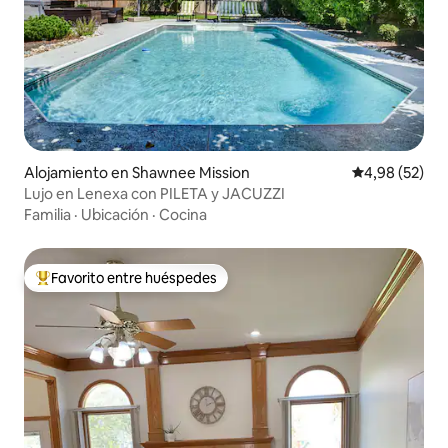
Alojamiento en Shawnee Mission
Calificación p
4,98 (52)
Lujo en Lenexa con PILETA y JACUZZI
Familia
·
Ubicación
·
Cocina
Favorito entre huéspedes
Favorito entre los huéspedes más destacados