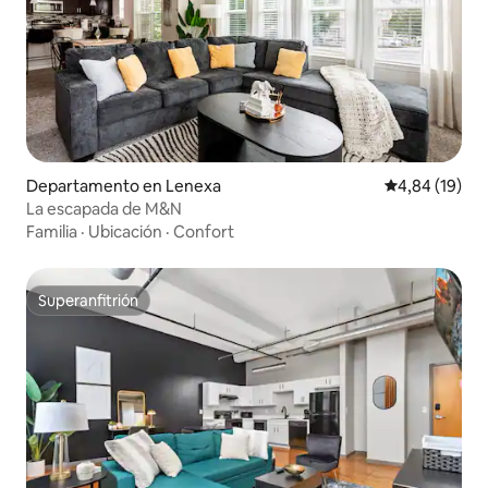
Departamento en Lenexa
Calificación 
4,84 (19)
La escapada de M&N
Familia
·
Ubicación
·
Confort
Superanfitrión
Superanfitrión