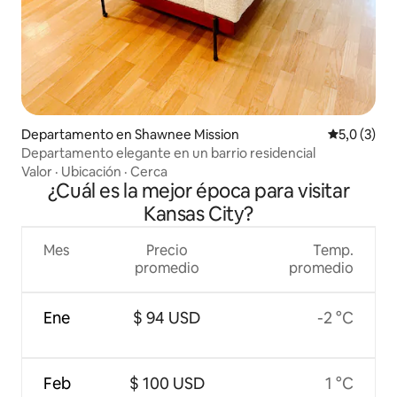
Departamento en Shawnee Mission
Calificació
5,0 (3)
Departamento elegante en un barrio residencial
Valor
·
Ubicación
·
Cerca
¿Cuál es la mejor época para visitar
Kansas City?
Mes
Precio
Temp.
promedio
promedio
Ene
$ 94 USD
-2 °C
Feb
$ 100 USD
1 °C