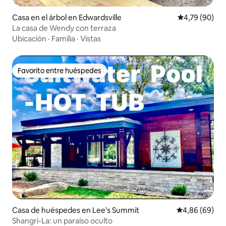
Casa en el árbol en Edwardsville
Calificación p
4,79 (90)
La casa de Wendy con terraza
Ubicación
·
Familia
·
Vistas
Favorito entre huéspedes
Favorito entre huéspedes
Casa de huéspedes en Lee's Summit
Calificación p
4,86 (69)
Shangri-La: un paraíso oculto