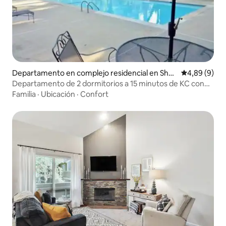
Departamento en complejo residencial en Sha
Calificación
4,89 (9)
wnee Mission
Departamento de 2 dormitorios a 15 minutos de KC con
piscina Copa Mundial
Familia
·
Ubicación
·
Confort