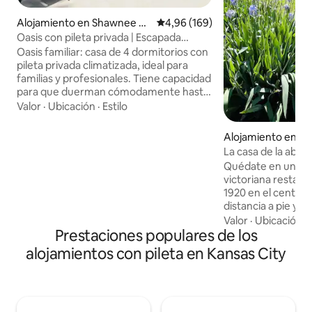
Alojamiento en Shawnee Mi
Calificación promedio: 4,96 de 5
4,96 (169)
ssion
Oasis con pileta privada | Escapada
familiar • 4 dormitorios para 10 personas
Oasis familiar: casa de 4 dormitorios con
pileta privada climatizada, ideal para
familias y profesionales. Tiene capacidad
para que duerman cómodamente hasta
10 huéspedes y es un excelente centro
Valor
·
Ubicación
·
Estilo
de operaciones para los visitantes de
fuera de la ciudad que asisten a los
Alojamiento en De
partidos de la Copa Mundial o ven los
La casa de la abuel
partidos durante el tiempo libre. Ubicado
cerca de KC/Wedd
Quédate en una c
en un barrio atractivo, cerca de
victoriana restaur
restaurantes, tiendas y golf. Cuenta con
1920 en el centro 
4 dormitorios (2 en suite), 3 baños
distancia a pie y a
completos, 1 aseo, una cocina
Lawrence y KC. Ide
Valor
·
Ubicación
·
totalmente equipada, un amplio
Prestaciones populares de los
viajes de trabajo y
lavadero y dos salas de estar. Pileta
de 3 recámaras y 
abierta de abril a finales de septiembre o
alojamientos con pileta en Kansas City
cocina bien equipa
principios de octubre, si el clima lo
comedor para 8 pe
permite.
WiFi rápido, espac
cubiertos. Tranqu
pequeño cerca de 