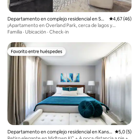
Departamento en complejo residencial en Sha
Calificación 
4,67 (46)
wnee Mission
¡Apartamento en Overland Park, cerca de lagos y
parques!
Familia
·
Ubicación
·
Check-in
Favorito entre huéspedes
Favorito entre huéspedes
Departamento en complejo residencial en Kansa
Calificació
5,0 (5)
s City
Retiro elegante en Midtown KC + A poca distancia a pie + 2