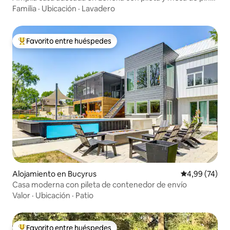
pong
Familia
·
Ubicación
·
Lavadero
Favorito entre huéspedes
Favorito entre los huéspedes más destacados
Alojamiento en Bucyrus
Calificación p
4,99 (74)
Casa moderna con pileta de contenedor de envío
Valor
·
Ubicación
·
Patio
Favorito entre huéspedes