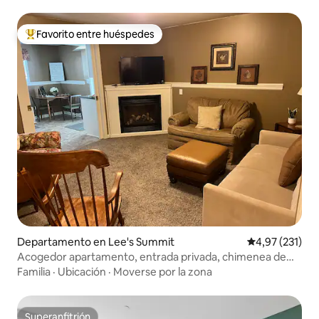
Favorito entre huéspedes
Favorito entre los huéspedes más destacados
Departamento en Lee's Summit
Calificación p
4,97 (231)
Acogedor apartamento, entrada privada, chimenea de
gas.
Familia
·
Ubicación
·
Moverse por la zona
Superanfitrión