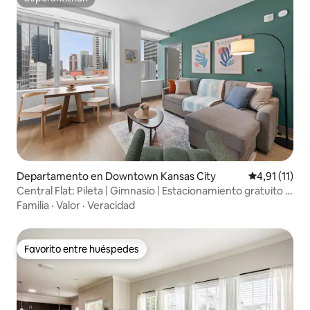
Superanfitrión
Departamento en Downtown Kansas City
Calificación 
4,91 (11)
Central Flat: Pileta | Gimnasio | Estacionamiento gratuito |
Centro de la ciudad
Familia
·
Valor
·
Veracidad
Favorito entre huéspedes
Favorito entre huéspedes