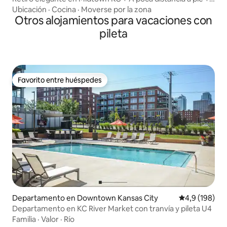
patios
Ubicación
·
Cocina
·
Moverse por la zona
Otros alojamientos para vacaciones con
pileta
Favorito entre huéspedes
Favorito entre huéspedes
Departamento en Downtown Kansas City
Calificación 
4,9 (198)
Departamento en KC River Market con tranvía y pileta U4
Familia
·
Valor
·
Río