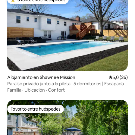
Favorito entre los huéspedes más destacados
Alojamiento en Shawnee Mission
Calificación
5,0 (26)
Paraíso privado junto a la pileta | 5 dormitorios | Escapada
familiar
Familia
·
Ubicación
·
Confort
Favorito entre huéspedes
Favorito entre huéspedes