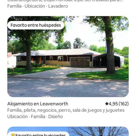
fanáticos de la FIFA
Familia
·
Ubicación
·
Lavadero
Favorito entre huéspedes
Favorito entre huéspedes
Alojamiento en Leavenworth
Calificación p
4,95 (162)
Familia, pileta, negocios, perro, sala de juegos y juguetes
Ubicación
·
Familia
·
Diseño
Favorito entre huéspedes