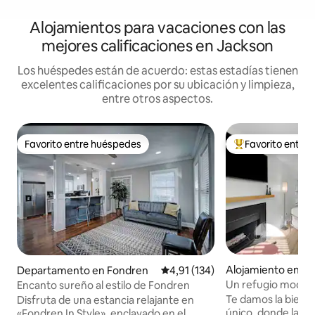
Alojamientos para vacaciones con las
mejores calificaciones en Jackson
Los huéspedes están de acuerdo: estas estadías tienen
excelentes calificaciones por su ubicación y limpieza,
entre otros aspectos.
Favorito entre huéspedes
Favorito entre
Favorito entre huéspedes
Favorito entre l
Alojamiento en B
Departamento en Fondren
Calificación promedio: 4,91 de 5
4,91 (134)
Un refugio moder
Encanto sureño al estilo de Fondren
Te damos la bienve
Disfruta de una estancia relajante en
único, donde la de
«Fondren In Style», enclavado en el