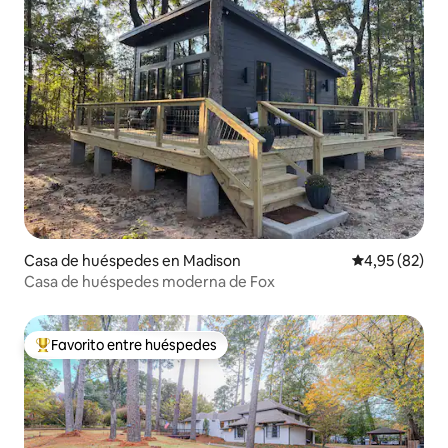
Casa de huéspedes en Madison
Calificación p
4,95 (82)
Casa de huéspedes moderna de Fox
Favorito entre huéspedes
Favorito entre los huéspedes más destacados