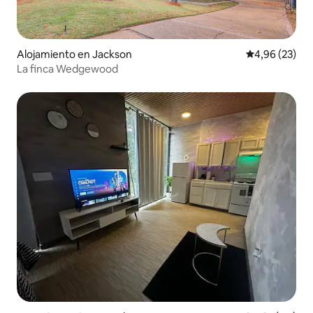
Alojamiento en Jackson
Calificación p
4,96 (23)
La finca Wedgewood