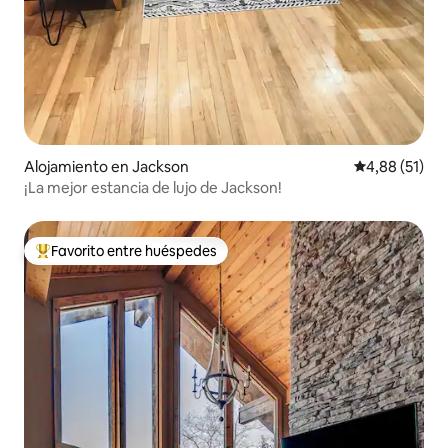
Alojamiento en Jackson
Calificación 
4,88 (51)
¡La mejor estancia de lujo de Jackson!
Favorito entre huéspedes
Favorito entre los huéspedes más destacados