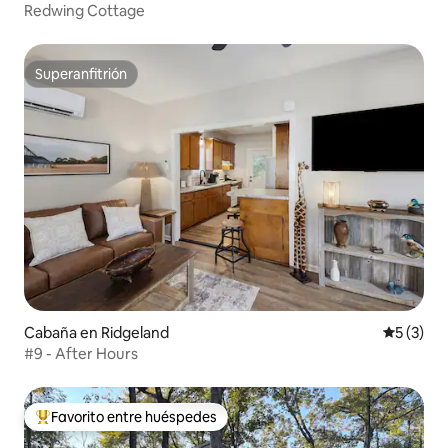
Redwing Cottage
Superanfitrión
Superanfitrión
Cabaña en Ridgeland
Calificac
5 (3)
#9 - After Hours
Favorito entre huéspedes
Favorito entre los huéspedes más destacados