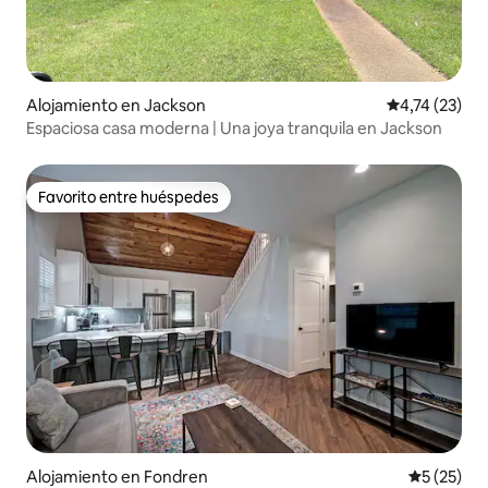
Alojamiento en Jackson
Calificación 
4,74 (23)
Espaciosa casa moderna | Una joya tranquila en Jackson
Favorito entre huéspedes
Favorito entre huéspedes
Alojamiento en Fondren
Calificaci
5 (25)