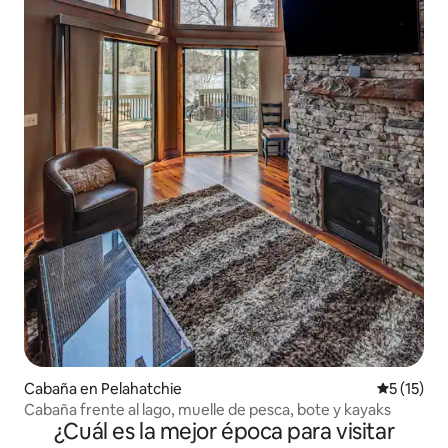
Cabaña en Pelahatchie
Calificaci
5 (15)
Cabaña frente al lago, muelle de pesca, bote y kayaks
¿Cuál es la mejor época para visitar