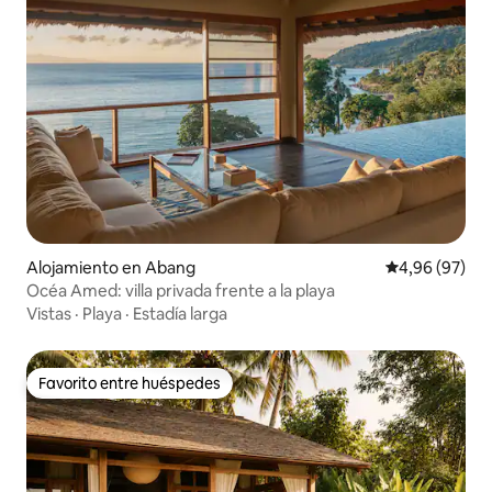
Alojamiento en Abang
Calificación p
4,96 (97)
Océa Amed: villa privada frente a la playa
Vistas
·
Playa
·
Estadía larga
Favorito entre huéspedes
Favorito entre huéspedes