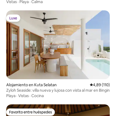
Vistas
·
Playa
·
Calma
Luxe
Luxe
Alojamiento en Kuta Selatan
Calificación p
4,89 (110)
Zyloh Seaside: villa nueva y lujosa con vista al mar en Bingin
Playa
·
Vistas
·
Cocina
Favorito entre huéspedes
Favorito entre huéspedes