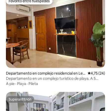
Favorito entre huéspedes
Favorito entre huéspedes
Departamento en complejo residencial en Legi
Calificación 
4,75 (24)
an
Departamento en un complejo turístico de playa. A 5
minutos a pie de la playa Legian
A pie
·
Playa
·
Pileta
Superanfitrión
Superanfitrión