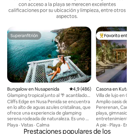
con acceso a la playa se merecen excelentes
calificaciones por su ubicación y limpieza, entre otros
aspectos.
Superanfitrión
Favorito entre
Superanfitrión
Favorito entre l
Bungalow en Nusapenida
Calificación promedio: 4,9 de 5
4,9 (486)
Casona en Kuta U
Glamping tropical junto al 🌴 acantilado
Villa de lujo en Ca
con vistas al mar y red🐬
playa y el entrete
Cliffs Edge en Nusa Penida se encuentra
Amplio oasis de lu
en lo alto de aguas azules cristalinas, que
Pererenan, Canggu
ofrece una experiencia de glamping
playa, gimnasio, co
serena rodeada de naturaleza. Es uno de
entretenimiento. 
los favoritos de los creadores de
metros cuadrados 
Playa
·
Vistas
·
Calma
A pie
·
Playa
·
En so
contenido, los amantes de la naturaleza
Prestaciones populares de los
Fácil acceso a pie a