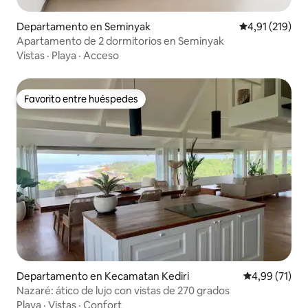
Departamento en Seminyak
Calificación p
4,91 (219)
Apartamento de 2 dormitorios en Seminyak
Vistas
·
Playa
·
Acceso
Favorito entre huéspedes
Favorito entre huéspedes
Departamento en Kecamatan Kediri
Calificación 
4,99 (71)
Nazaré: ático de lujo con vistas de 270 grados
Playa
·
Vistas
·
Confort