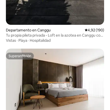
Departamento en Canggu
Calificación pr
4,92 (190)
Tu propia pileta privada - Loft en la azotea en Canggu con
2 dormitorios
Vistas
·
Playa
·
Hospitalidad
Superanfitrión
Superanfitrión