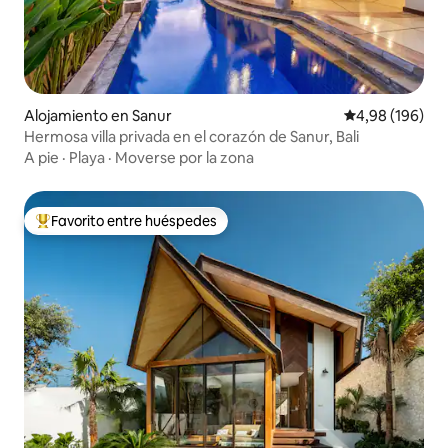
Alojamiento en Sanur
Calificación pr
4,98 (196)
Hermosa villa privada en el corazón de Sanur, Bali
A pie
·
Playa
·
Moverse por la zona
Favorito entre huéspedes
Favorito entre los huéspedes más destacados