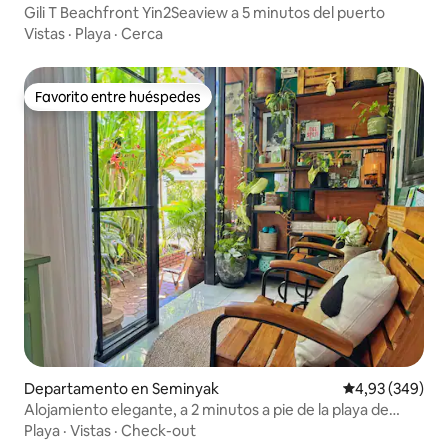
Gili T Beachfront Yin2Seaview a 5 minutos del puerto
Vistas
·
Playa
·
Cerca
Favorito entre huéspedes
Favorito entre huéspedes
Departamento en Seminyak
Calificación pr
4,93 (349)
Alojamiento elegante, a 2 minutos a pie de la playa de
Kudeta.
Playa
·
Vistas
·
Check-out