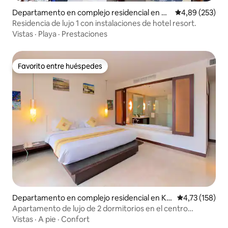
Departamento en complejo residencial en Ku
Calificación pr
4,89 (253)
ta Selatan
Residencia de lujo 1 con instalaciones de hotel resort.
Vistas
·
Playa
·
Prestaciones
Favorito entre huéspedes
Favorito entre huéspedes
Departamento en complejo residencial en Ku
Calificación p
4,73 (158)
ta Selatan
Apartamento de lujo de 2 dormitorios en el centro
vacacional Nusa Dua
Vistas
·
A pie
·
Confort