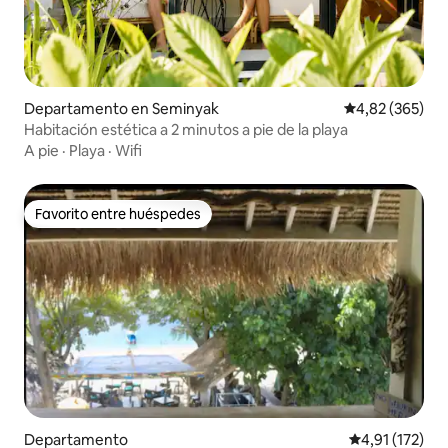
Departamento en Seminyak
Calificación pr
4,82 (365)
Habitación estética a 2 minutos a pie de la playa
A pie
·
Playa
·
Wifi
Favorito entre huéspedes
Favorito entre huéspedes
Departamento
Calificación p
4,91 (172)