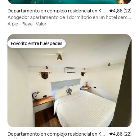
Departamento en complejo residencial en Kec
Calificación p
4,86 (22)
amatan Kuta Utara
Acogedor apartamento de 1 dormitorio en un hotel cerca
de la playa.
A pie
·
Playa
·
Valor
Favorito entre huéspedes
Favorito entre huéspedes
Departamento en complejo residencial en Kec
Calificación p
4,86 (22)