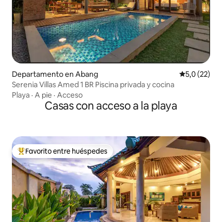
Departamento en Abang
Calificación
5,0 (22)
Serenia Villas Amed 1 BR Piscina privada y cocina
Playa
·
A pie
·
Acceso
Casas con acceso a la playa
Favorito entre huéspedes
Favorito entre los huéspedes más destacados