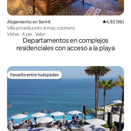
Alojamiento en Seririt
Calificación p
4,92 (96)
Villa privada junto al mar, cocinero
Vistas
·
A pie
·
Valor
Departamentos en complejos
residenciales con acceso a la playa
Favorito entre huéspedes
Favorito entre huéspedes