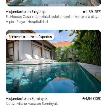
Alojamiento en Singaraja
Calificación p
4,89 (157)
EJ House: Casa industrial absolutamente frente a la playa
A pie
·
Playa
·
Hospitalidad
Favorito entre huéspedes
Favorito entre los huéspedes más destacados
Alojamiento en Seminyak
Calificación pr
4,96 (109)
Nueva villa privada en Seminyak