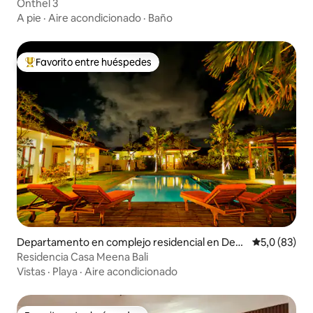
amatan Pemenang
Onthel 3
A pie
·
Aire acondicionado
·
Baño
Favorito entre huéspedes
Favorito entre los huéspedes más destacados
Departamento en complejo residencial en Den
Calificación
5,0 (83)
pasar Selatan
Residencia Casa Meena Bali
Vistas
·
Playa
·
Aire acondicionado