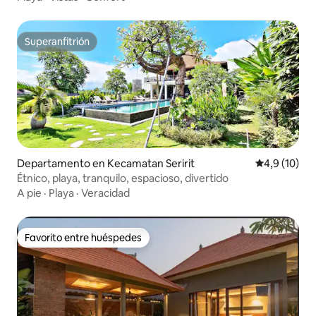
Superanfitrión
Superanfitrión
Departamento en Kecamatan Seririt
Calificación
4,9 (10)
Étnico, playa, tranquilo, espacioso, divertido
A pie
·
Playa
·
Veracidad
Favorito entre huéspedes
Favorito entre huéspedes