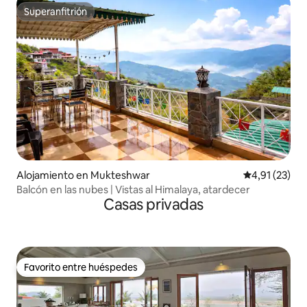
Superanfitrión
Superanfitrión
Alojamiento en Mukteshwar
Calificación 
4,91 (23)
Balcón en las nubes | Vistas al Himalaya, atardecer
Casas privadas
Favorito entre huéspedes
Favorito entre huéspedes