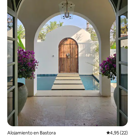
Alojamiento en Bastora
Calificación 
4,95 (22)