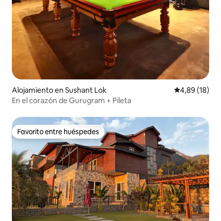
Alojamiento en Sushant Lok
Calificación 
4,89 (18)
En el corazón de Gurugram + Pileta
Favorito entre huéspedes
Favorito entre huéspedes