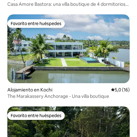
Casa Amore Bastora: una villa boutique de 4 dormitorios
con piscina
Favorito entre huéspedes
Favorito entre huéspedes
Alojamiento en Kochi
Calificación
5,0 (16)
The Marakassery Anchorage - Una villa boutique
Favorito entre huéspedes
Favorito entre huéspedes