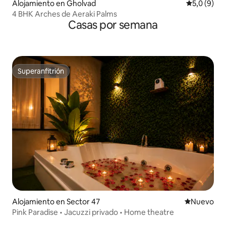
Alojamiento en Gholvad
Calificació
5,0 (9)
4 BHK Arches de Aeraki Palms
Casas por semana
Superanfitrión
Superanfitrión
Alojamiento en Sector 47
Lugar nuevo
Nuevo
Pink Paradise • Jacuzzi privado • Home theatre