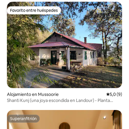
Favorito entre huéspedes
Favorito entre huéspedes
Alojamiento en Mussoorie
Calificació
5,0 (9)
Shanti Kunj (una joya escondida en Landour) - Planta
principal
Superanfitrión
Superanfitrión