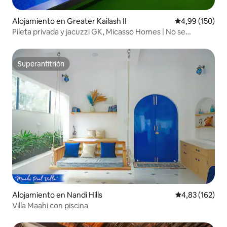
Alojamiento en Greater Kailash II
Calificación pr
4,99 (150)
Pileta privada y jacuzzi GK, Micasso Homes | No se
permiten fiestas
Superanfitrión
Superanfitrión
Alojamiento en Nandi Hills
Calificación p
4,83 (162)
Villa Maahi con piscina