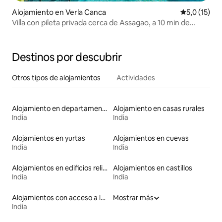
Alojamiento en Verla Canca
Calificación
5,0 (15)
Villa con pileta privada cerca de Assagao, a 10 min de
Anjuna
Destinos por descubrir
Otros tipos de alojamientos
Actividades
Alojamiento en departamentos
Alojamiento en casas rurales
India
India
Alojamientos en yurtas
Alojamientos en cuevas
India
India
Alojamientos en edificios religiosos
Alojamientos en castillos
India
India
Alojamientos con acceso a las pistas de esquí
Mostrar más
India