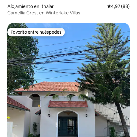
Alojamiento en Ithalar
Calificación p
4,97 (88)
Camellia Crest en Winterlake Villas
Favorito entre huéspedes
Favorito entre huéspedes