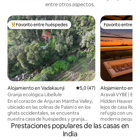
entre otros aspectos.
Favorito entre huéspedes
Favorito entre h
Favorito entre los huéspedes más destacados
Favorito entre h
Alojamiento en Vadakaunji
Calificación promedio: 5,0 de 
5,0 (47)
Alojamiento en Se
Granja ecológica Libellule
Aravali VYBE | Est
privada y jacuzzi
En el corazón de Anjuran Mantha Valley,
Hidden Heaven Sta
ubicado en las colinas de Palani o en los
lejos de casa Relájate en un acogedor
ghats occidentales, se encuentra
refugio con una e
nuestra casa de huéspedes y granja
moderna pequeña 
Prestaciones populares de las casas en
familiar orgánica. A 45 minutos en coche
luminosa sala de es
de Kodaikanal y a 25 minutos a pie de
exuberante vegeta
India
nuestra propiedad. Frente a un arroyo
grandes ventanales