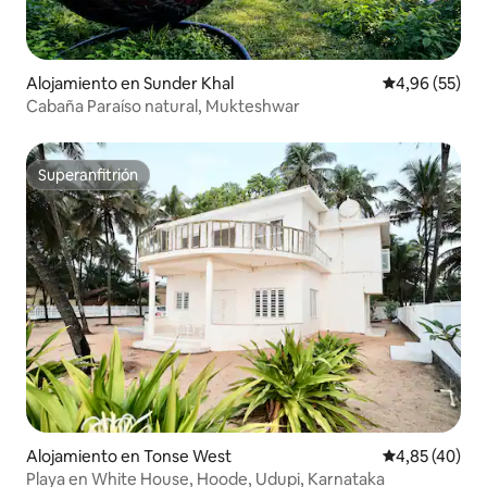
Alojamiento en Sunder Khal
Calificación p
4,96 (55)
Cabaña Paraíso natural, Mukteshwar
Superanfitrión
Superanfitrión
Alojamiento en Tonse West
Calificación 
4,85 (40)
Playa en White House, Hoode, Udupi, Karnataka