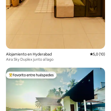
Alojamiento en Hyderabad
Calificación
5,0 (10)
Aira Sky Duplex junto al lago
Favorito entre huéspedes
Favorito entre los huéspedes más destacados