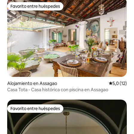
Favorito entre huéspedes
Favorito entre huéspedes
Alojamiento en Assagao
Calificación
5,0 (12)
Casa Tota - Casa histórica con piscina en Assagao
Favorito entre huéspedes
Favorito entre huéspedes