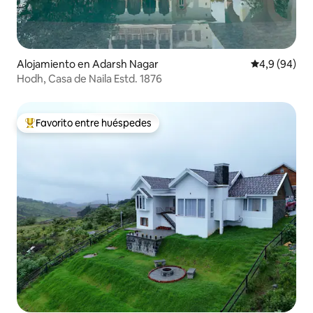
Alojamiento en Adarsh Nagar
Calificación
4,9 (94)
Hodh, Casa de Naila Estd. 1876
Favorito entre huéspedes
Favorito entre los huéspedes más destacados