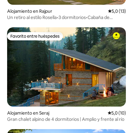
Alojamiento en Rajpur
Calificación
5,0 (13)
Un retiro al estilo Rosella•3 dormitorios•Cabaña de
lujo•Vista a la ciudad
Favorito entre huéspedes
Favorito entre huéspedes
Alojamiento en Seraj
Calificación
5,0 (10)
Gran chalet alpino de 4 dormitorios | Amplio y frente al río