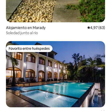
Alojamiento en Marady
Calificación p
4,97 (63)
Soledad junto al río
Favorito entre huéspedes
Favorito entre huéspedes