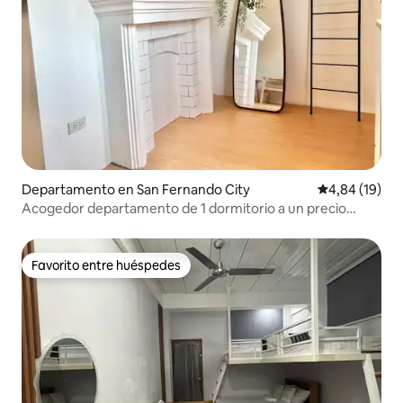
Departamento en San Fernando City
Calificación 
4,84 (19)
Acogedor departamento de 1 dormitorio a un precio
económico, a 5 minutos a pie de la playa
Favorito entre huéspedes
Favorito entre huéspedes