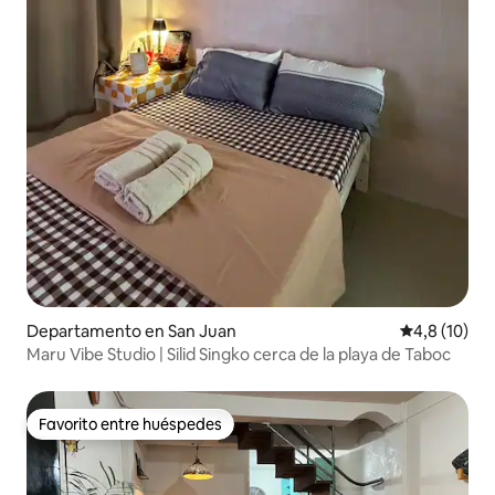
Departamento en San Juan
Calificación
4,8 (10)
Maru Vibe Studio | Silid Singko cerca de la playa de Taboc
Favorito entre huéspedes
Favorito entre huéspedes