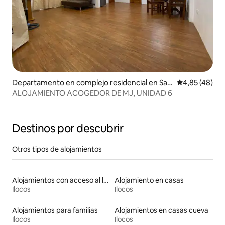
Departamento en complejo residencial en San
Calificación 
4,85 (48)
Fernando
ALOJAMIENTO ACOGEDOR DE MJ, UNIDAD 6
Destinos por descubrir
Otros tipos de alojamientos
Alojamientos con acceso al lago
Alojamiento en casas
Ilocos
Ilocos
Alojamientos para familias
Alojamientos en casas cueva
Ilocos
Ilocos