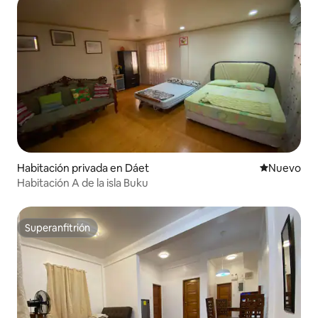
Habitación privada en Dáet
Lugar nuevo
Nuevo
Habitación A de la isla Buku
Superanfitrión
Superanfitrión