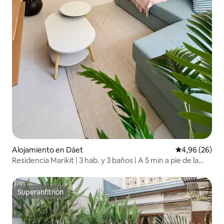
Alojamiento en Dáet
Calificación p
4,96 (26)
Residencia Marikit | 3 hab. y 3 baños | A 5 min a pie de la
playa
Superanfitrión
Superanfitrión