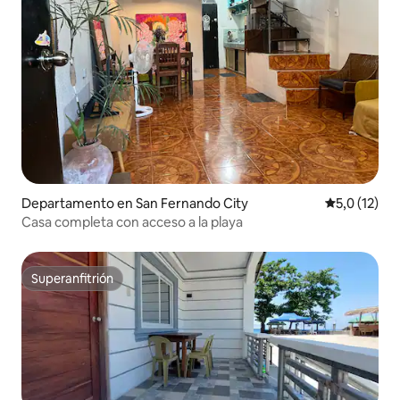
Departamento en San Fernando City
Calificación
5,0 (12)
Casa completa con acceso a la playa
Superanfitrión
Superanfitrión