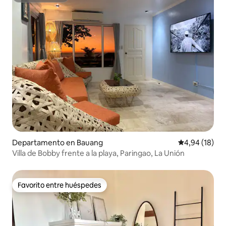
Departamento en Bauang
Calificación 
4,94 (18)
Villa de Bobby frente a la playa, Paringao, La Unión
Favorito entre huéspedes
Favorito entre huéspedes