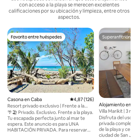
con acceso a la playa se merecen excelentes
calificaciones por su ubicación y limpieza, entre otros
aspectos.
Favorito entre huéspedes
Superanfitrión
Favorito entre huéspedes
Superanfitrión
Casona en Caba
Calificación promedio: 4,87 de 5
4,87 (126)
Alojamiento en Sa
Resort privado exclusivo | Frente a la
Villa Marikit | 3 re
playa | La Unión
🌴🏖️ Privado. Exclusivo. Frente a la playa.
minutos de la play
Disfruta del uso e
Tu escapada perfecta junto al mar te
privada completa, 
espera. Este anuncio es para UNA
de la playa y cerca
HABITACIÓN PRIVADA. Para reservar
ciudad de San Juan. Villa Marikit es i
habitaciones adicionales y acomodar a