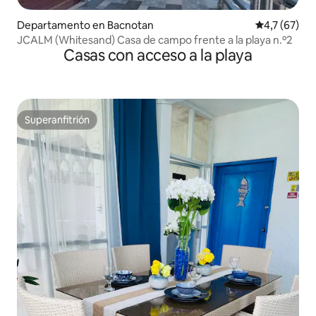
Departamento en Bacnotan
Calificación
4,7 (67)
JCALM (Whitesand) Casa de campo frente a la playa n.º2
Casas con acceso a la playa
Superanfitrión
Superanfitrión