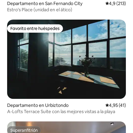
Departamento en San Fernando City
Calificación 
4,9 (213)
Estro's Place (unidad en el ático)
Favorito entre huéspedes
Favorito entre huéspedes
Departamento en Urbiztondo
Calificación 
4,95 (41)
A-Lofts Terrace Suite con las mejores vistas a la playa
Superanfitrión
Superanfitrión