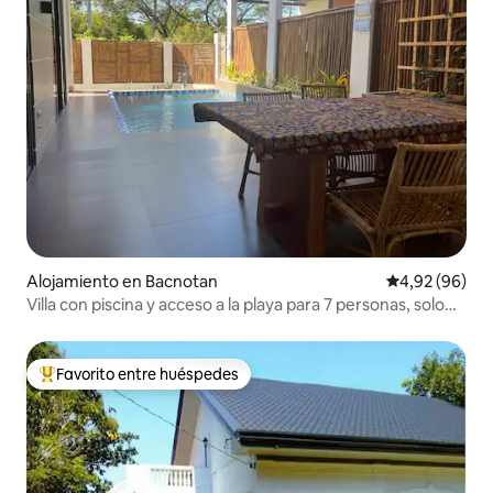
Alojamiento en Bacnotan
Calificación p
4,92 (96)
Villa con piscina y acceso a la playa para 7 personas, solo
adultos
Favorito entre huéspedes
Favorito entre los huéspedes más destacados