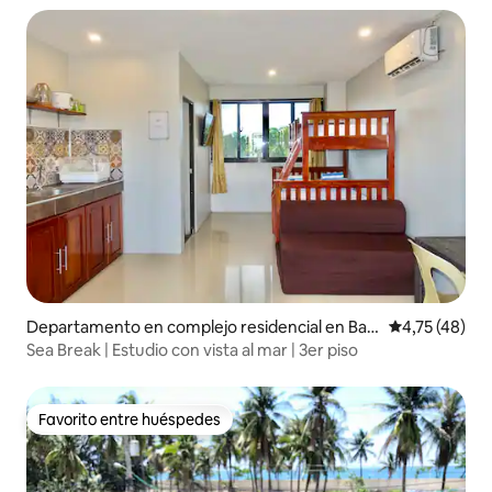
Departamento en complejo residencial en Bac
Calificación 
4,75 (48)
notan
Sea Break | Estudio con vista al mar | 3er piso
Favorito entre huéspedes
Favorito entre huéspedes