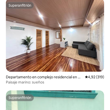
Superanfitrión
Superanfitrión
Departamento en complejo residencial en Ur
Calificación p
4,92 (319)
biztondo
Paisaje marino: sueños
Superanfitrión
Superanfitrión