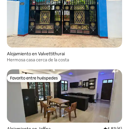
Alojamiento en Valvettithurai
Hermosa casa cerca de la costa
Favorito entre huéspedes
Favorito entre huéspedes
Alojamiento en Jaffna
Calificación
4,83 (6)