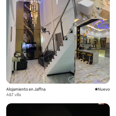
Alojamiento en Jaffna
Lugar nuevo
Nuevo
A&T villa