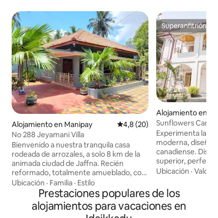
Superanfitrión
Superanfitrión
Alojamiento en Ja
Sunflowers Canad
Alojamiento en Manipay
Calificación promedio: 4,8 de 
4,8 (20)
superior entera
Experimenta la bel
No 288 Jeyamani Villa
moderna, diseñada
Bienvenido a nuestra tranquila casa
canadiense. Disfru
rodeada de arrozales, a solo 8 km de la
superior, perfecto 
animada ciudad de Jaffna. Recién
Rodeada de árboles
Ubicación
·
Valor
·
reformado, totalmente amueblado, con
ofrece un refugio 
aire acondicionado y mosquiteras. Las
Ubicación
·
Familia
·
Estilo
balcón envolvente
atracciones cercanas incluyen el fuerte
Prestaciones populares de los
disfrutar de la bri
de Jaffna (9 km) y el templo de Nallur (10
alojamientos para vacaciones en
dos baños y aire 
km). Fácil acceso desde la parada de
aseguran una bue