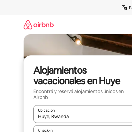
Ir
P
al
contenido
Alojamientos
vacacionales en Huye
Encontrá y reservá alojamientos únicos en
Airbnb
Ubicación
Cuando los resultados estén disponibles, navegá c
Check-in