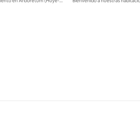
ento en Arboretum (Huye-
Bienvenido a nuestras habitaci
lujo
jarse