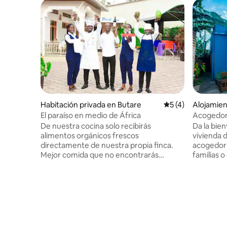
Habitación privada en Butare
Calificación prome
5 (4)
Alojamien
El paraíso en medio de África
Acogedora
De nuestra cocina solo recibirás
Da la bie
alimentos orgánicos frescos
vivienda 
directamente de nuestra propia finca.
acogedor 
Mejor comida que no encontrarás
familias 
fácilmente. Nuestro personal satisfará
estancia 
todas tus necesidades y te servirá con
alojamien
una amplia sonrisa africana. En nuestras
aparcamie
habitaciones tendrá televisores
Situada en
inteligentes (aquí su Netflix funcionará
acogedor,
perfectamente). Tu mañana comenzará
distancia 
con frutas frescas de nuestro jardín y
como el M