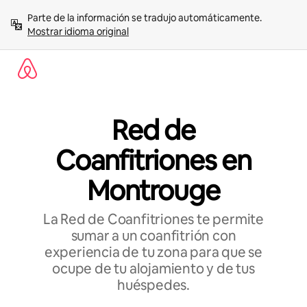
Ir
Parte de la información se tradujo automáticamente. 
al
Mostrar idioma original
contenido
Red de
Coanfitriones en
Montrouge
La Red de Coanfitriones te permite
sumar a un coanfitrión con
experiencia de tu zona para que se
ocupe de tu alojamiento y de tus
huéspedes.