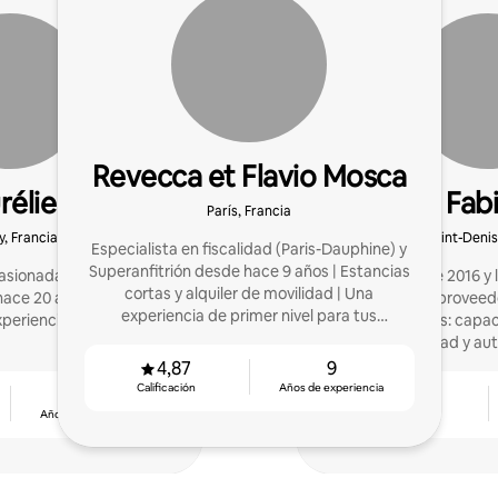
Revecca et Flavio Mosca
rélie
Fab
París, Francia
y, Francia
Saint-Denis
Especialista en fiscalidad (Paris-Dauphine) y
Superanfitrión desde hace 9 años | Estancias
asionada y experta en
Anfitrión desde 2016 y 
cortas y alquiler de movilidad | Una
ace 20 años, ¡mi función
soy su único proveedo
experiencia de primer nivel para tus
periencia a sus viajeros!
puntos fuertes: capa
huéspedes (París 02)
calidad y au
4,87
9
Calificación
Años de experiencia
4
4,86
Años de experiencia
Calificación