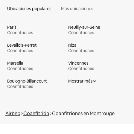
Ubicaciones populares
Más ubicaciones
París
Neuilly-sur-Seine
Coanfitriones
Coanfitriones
Levallois-Perret
Niza
Coanfitriones
Coanfitriones
Marsella
Vincennes
Coanfitriones
Coanfitriones
Boulogne-Billancourt
Mostrar más
Coanfitriones
Airbnb
Coanfitrión
Coanfitriones en Montrouge