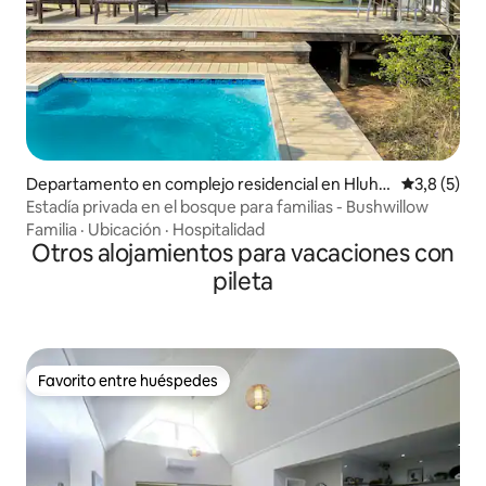
Departamento en complejo residencial en Hluhlu
Calificació
3,8 (5)
we
Estadía privada en el bosque para familias - Bushwillow
Familia
·
Ubicación
·
Hospitalidad
Otros alojamientos para vacaciones con
pileta
Favorito entre huéspedes
Favorito entre huéspedes