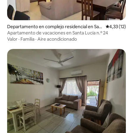
Departamento en complejo residencial en Sant
Calificación 
4,33 (12)
a Lucía
Apartamento de vacaciones en Santa Lucía n.º 24
Valor
·
Familia
·
Aire acondicionado