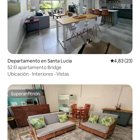
Departamento en Santa Lucía
Calificación 
4,83 (23)
52 El apartamento Bridge
Ubicación
·
Interiores
·
Vistas
Superanfitrión
Superanfitrión