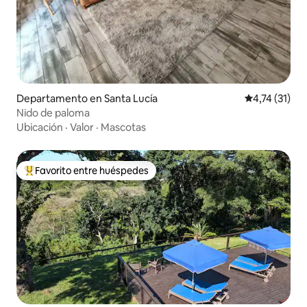
Departamento en Santa Lucía
Calificación 
4,74 (31)
Nido de paloma
Ubicación
·
Valor
·
Mascotas
Favorito entre huéspedes
Favorito entre los huéspedes más destacados