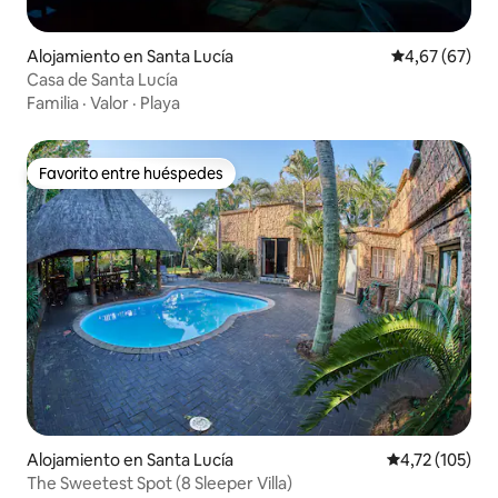
Alojamiento en Santa Lucía
Calificación p
4,67 (67)
Casa de Santa Lucía
Familia
·
Valor
·
Playa
Favorito entre huéspedes
Favorito entre huéspedes
Alojamiento en Santa Lucía
Calificación p
4,72 (105)
The Sweetest Spot (8 Sleeper Villa)