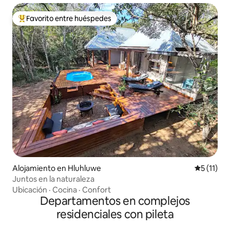
Favorito entre huéspedes
Favorito entre los huéspedes más destacados
Alojamiento en Hluhluwe
Calificaci
5 (11)
Juntos en la naturaleza
Ubicación
·
Cocina
·
Confort
Departamentos en complejos
residenciales con pileta