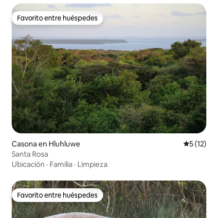
Favorito entre huéspedes
Favorito entre huéspedes
Casona en Hluhluwe
Calificaci
5 (12)
Santa Rosa
Ubicación
·
Familia
·
Limpieza
Favorito entre huéspedes
Favorito entre huéspedes