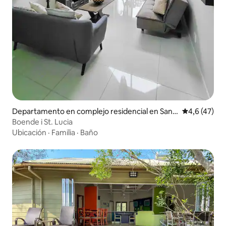
Departamento en complejo residencial en Sant
Calificación
4,6 (47)
a Lucía
Boende i St. Lucia
Ubicación
·
Familia
·
Baño