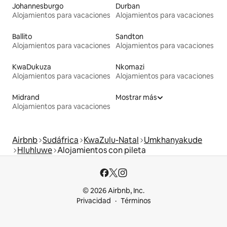
Johannesburgo
Durban
Alojamientos para vacaciones
Alojamientos para vacaciones
Ballito
Sandton
Alojamientos para vacaciones
Alojamientos para vacaciones
KwaDukuza
Nkomazi
Alojamientos para vacaciones
Alojamientos para vacaciones
Midrand
Mostrar más
Alojamientos para vacaciones
Airbnb
Sudáfrica
KwaZulu-Natal
Umkhanyakude
Hluhluwe
Alojamientos con pileta
© 2026 Airbnb, Inc.
Privacidad
Términos