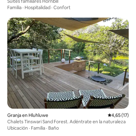
Suites familiares Hornbill
Familia
·
Hospitalidad
·
Confort
Granja en Hluhluwe
Calificación 
4,65 (17)
Chalets Tinswari Sand Forest. Adéntrate en la naturaleza
Ubicación
·
Familia
·
Baño