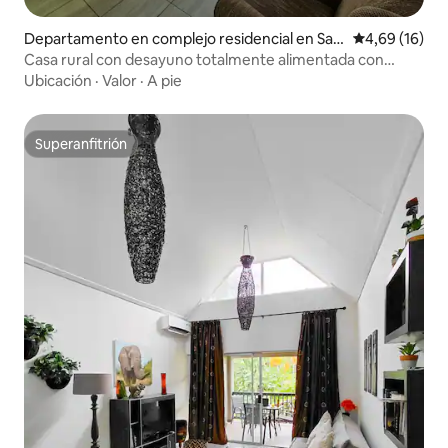
Departamento en complejo residencial en San
Calificación 
4,69 (16)
ta Lucía
Casa rural con desayuno totalmente alimentada con
energía solar
Ubicación
·
Valor
·
A pie
Superanfitrión
Superanfitrión