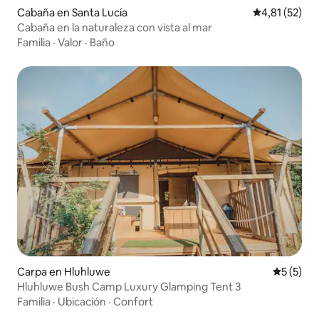
Cabaña en Santa Lucía
Calificación 
4,81 (52)
Cabaña en la naturaleza con vista al mar
Familia
·
Valor
·
Baño
Carpa en Hluhluwe
Calificac
5 (5)
Hluhluwe Bush Camp Luxury Glamping Tent 3
Familia
·
Ubicación
·
Confort