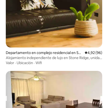
Departamento en complejo residencial en San
Calificación p
4,92 (96)
ta Lucía
Alojamiento independiente de lujo en Stone Ridge, unidad
6
Valor
·
Ubicación
·
Wifi