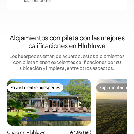
los huéspedes
Alojamientos con pileta con las mejores
calificaciones en Hluhluwe
Los huéspedes están de acuerdo: estos alojamientos
con pileta tienen excelentes calificaciones por su
ubicación y limpieza, entre otros aspectos.
Favorito entre huéspedes
Superanfitrión
Favorito entre huéspedes
Superanfitrión
Chalé en Hluhluwe
Calificación promedio: 4,93 de 
4,93 (56)