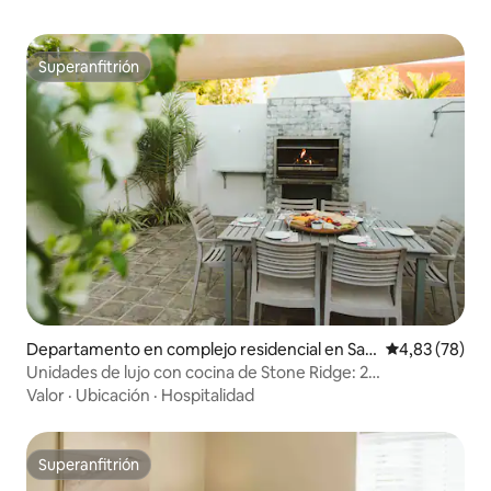
Superanfitrión
Superanfitrión
Departamento en complejo residencial en San
Calificación p
4,83 (78)
ta Lucía
Unidades de lujo con cocina de Stone Ridge: 2
dormitorios+
Valor
·
Ubicación
·
Hospitalidad
Superanfitrión
Superanfitrión