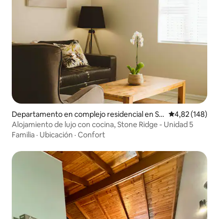
Departamento en complejo residencial en Sa
Calificación pr
4,82 (148)
nta Lucía
Alojamiento de lujo con cocina, Stone Ridge - Unidad 5
Familia
·
Ubicación
·
Confort