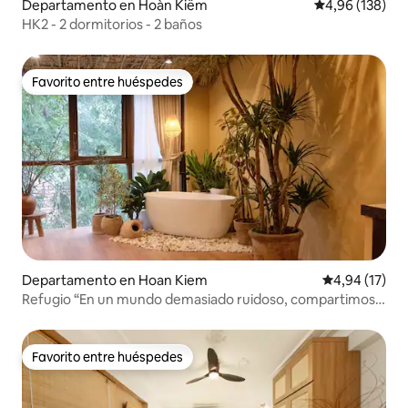
Departamento en Hoàn Kiếm
Calificación pr
4,96 (138)
HK2 - 2 dormitorios - 2 baños
Favorito entre huéspedes
Favorito entre huéspedes
Departamento en Hoan Kiem
Calificación 
4,94 (17)
Refugio “En un mundo demasiado ruidoso, compartimos
la tranquilidad”.
Favorito entre huéspedes
Favorito entre huéspedes