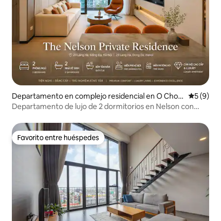
Departamento en complejo residencial en O Cho
Calificac
5 (9)
Dua
Departamento de lujo de 2 dormitorios en Nelson con
gimnasio y pileta infinita gratuita
Favorito entre huéspedes
Favorito entre huéspedes