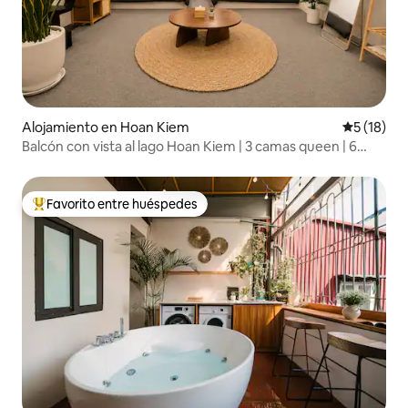
Alojamiento en Hoan Kiem
Calificaci
5 (18)
Balcón con vista al lago Hoan Kiem | 3 camas queen | 6
personas | 20 % de descuento
Favorito entre huéspedes
Favorito entre los huéspedes más destacados