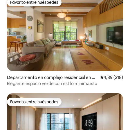
Favorito entre huéspedes
Favorito entre huéspedes
Departamento en complejo residencial en Ho
Calificación pr
4,89 (218)
àn Kiếm
Elegante espacio verde con estilo minimalista
Favorito entre huéspedes
Favorito entre huéspedes