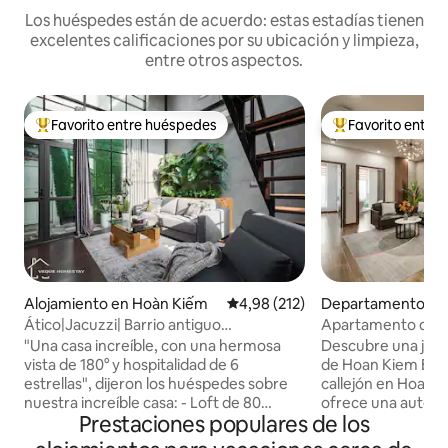
Los huéspedes están de acuerdo: estas estadías tienen
excelentes calificaciones por su ubicación y limpieza,
entre otros aspectos.
Favorito entre huéspedes
Favorito entre
Favorito entre los huéspedes más destacados
Favorito entre l
Alojamiento en Hoàn Kiếm
Calificación promedio: 4,98 de 5
4,98 (212)
Departamento en 
m
Ático|Jacuzzi| Barrio antiguo
Apartamento de est
|KitchenlNetflixTV
antiguo | Ascensor 
"Una casa increíble, con una hermosa
Descubre una joya 
vista de 180° y hospitalidad de 6
de Hoan Kiem Escondido en un pequeño
estrellas", dijeron los huéspedes sobre
callejón en Hoan K
nuestra increíble casa: - Loft de 80
ofrece una auténti
Prestaciones populares de los
metros cuadrados (terraza - vista
solo unos pasos de
panorámica) - Jacuzzi - Lavarropas y
ciudad. Disfruta de