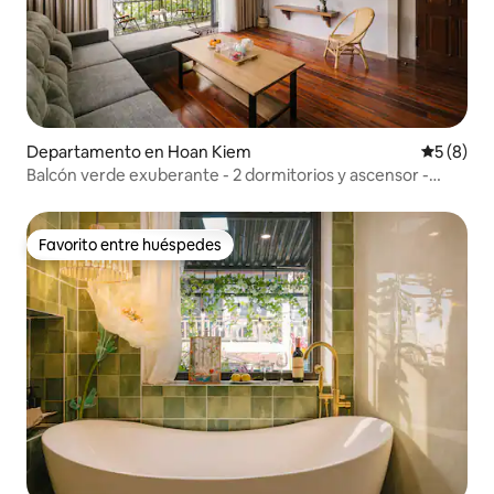
Departamento en Hoan Kiem
Calificac
5 (8)
Balcón verde exuberante - 2 dormitorios y ascensor -
Centro del casco antiguo de Hanói
Favorito entre huéspedes
Favorito entre huéspedes