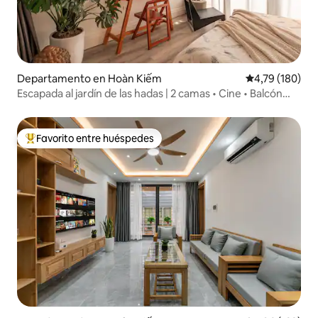
Departamento en Hoàn Kiếm
Calificación p
4,79 (180)
Escapada al jardín de las hadas | 2 camas • Cine • Balcón
acogedor
Favorito entre huéspedes
Favorito entre los huéspedes más destacados