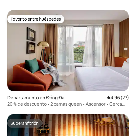
Favorito entre huéspedes
Favorito entre huéspedes
Departamento en Đống Đa
Calificación p
4,96 (27)
20 % de descuento • 2 camas queen • Ascensor • Cerca
del casco antiguo QC4
Superanfitrión
Superanfitrión