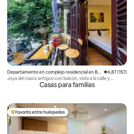
Departamento en complejo residencial en Ba
Calificación p
4,87 (157)
Đình
Joya del casco antiguo con balcón, vista a la calle y
Casas para familias
ascensor
Favorito entre huéspedes
Favorito entre los huéspedes más destacados