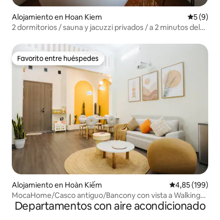
Alojamiento en Hoan Kiem
Calificac
5 (9)
2 dormitorios / sauna y jacuzzi privados / a 2 minutos del
lago
Favorito entre huéspedes
Favorito entre huéspedes
Alojamiento en Hoàn Kiếm
Calificación pr
4,85 (199)
MocaHome/Casco antiguo/Bancony con vista a Walking
Departamentos con aire acondicionado
Street