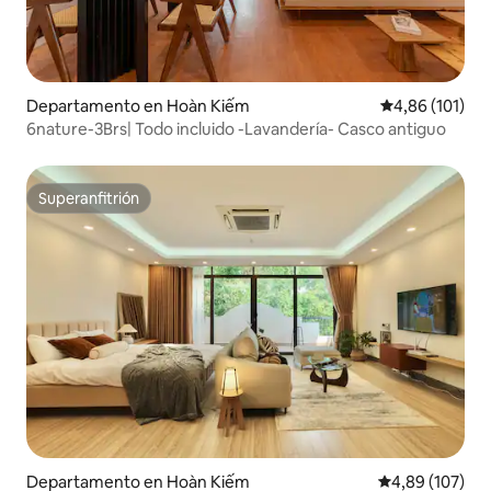
Departamento en Hoàn Kiếm
Calificación p
4,86 (101)
6nature-3Brs| Todo incluido -Lavandería- Casco antiguo
Superanfitrión
Superanfitrión
Departamento en Hoàn Kiếm
Calificación pr
4,89 (107)