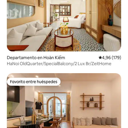
Departamento en Hoàn Kiếm
Calificación pr
4,96 (179)
HaNoi OldQuarter/SpecialBalcony/2 Lux Br/ZeitHome
Favorito entre huéspedes
Favorito entre huéspedes