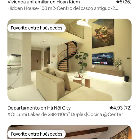
Vivienda unifamiliar en Hoan Kiem
Calificaci
5 (26)
Hidden House•100 m2•Centro del casco antiguo•2
dormitorios•Calle tranquila
Favorito entre huéspedes
Favorito entre huéspedes
Departamento en Hà Nội City
Calificación 
4,93 (72)
XOI Lumi Lakeside 2BR-110m² Duplex|Cocina @Center
Favorito entre huéspedes
Favorito entre huéspedes