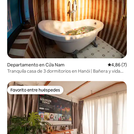
Departamento en Cửa Nam
Calificación
4,86 (7)
Tranquila casa de 3 dormitorios en Hanói | Bañera y vida
local
Favorito entre huéspedes
Favorito entre huéspedes