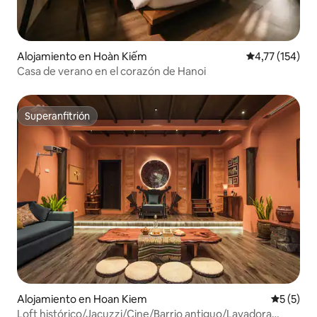
Alojamiento en Hoàn Kiếm
Calificación p
4,77 (154)
Casa de verano en el corazón de Hanoi
Superanfitrión
Superanfitrión
Alojamiento en Hoan Kiem
Calificac
5 (5)
Loft histórico/Jacuzzi/Cine/Barrio antiguo/Lavadora