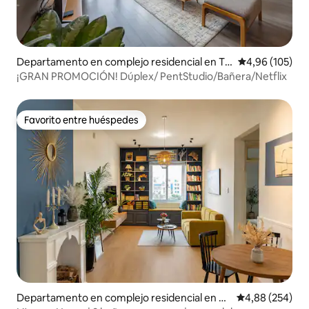
Departamento en complejo residencial en Tâ
Calificación pr
4,96 (105)
y Hồ
¡GRAN PROMOCIÓN! Dúplex/ PentStudio/Bañera/Netflix
Favorito entre huéspedes
Favorito entre huéspedes
Departamento en complejo residencial en H
Calificación pr
4,88 (254)