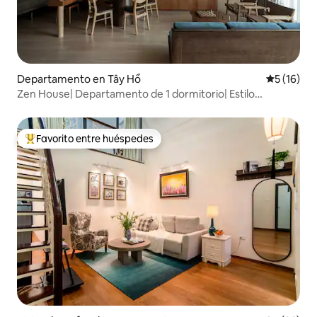
Departamento en Tây Hồ
Calificaci
5 (16)
Zen House| Departamento de 1 dormitorio| Estilo
escandinavo| Bañera
Favorito entre huéspedes
Favorito entre los huéspedes más destacados