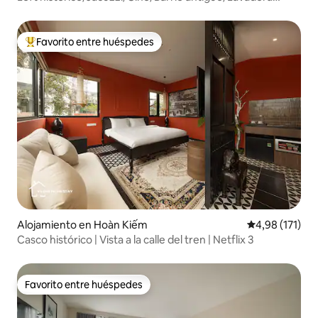
gratis
Favorito entre huéspedes
Favorito entre los huéspedes más destacados
Alojamiento en Hoàn Kiếm
Calificación p
4,98 (171)
Casco histórico | Vista a la calle del tren | Netflix 3
Favorito entre huéspedes
Favorito entre huéspedes