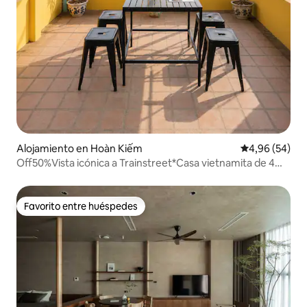
Alojamiento en Hoàn Kiếm
Calificación p
4,96 (54)
Off50%Vista icónica a Trainstreet*Casa vietnamita de 4
dormitorios
Favorito entre huéspedes
Favorito entre huéspedes