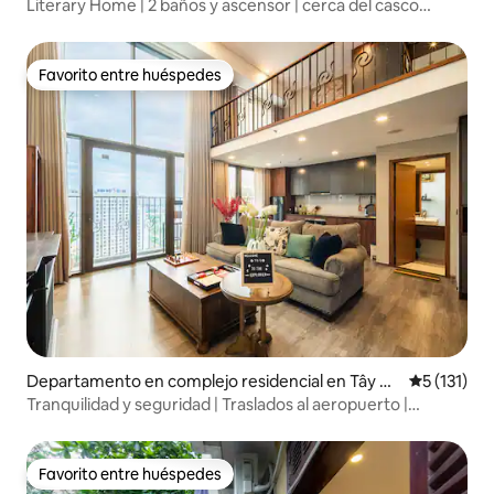
oàn Kiếm
Literary Home | 2 baños y ascensor | cerca del casco
antiguo
Favorito entre huéspedes
Favorito entre huéspedes
Departamento en complejo residencial en Tây H
Calificació
5 (131)
ồ
Tranquilidad y seguridad | Traslados al aeropuerto |
Recorridos y servicios
Favorito entre huéspedes
Favorito entre huéspedes