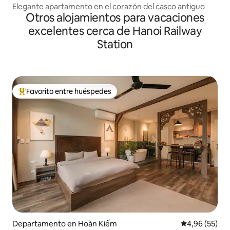
Elegante apartamento en el corazón del casco antiguo
Otros alojamientos para vacaciones
excelentes cerca de Hanoi Railway
Station
Favorito entre huéspedes
Favorito entre los huéspedes más destacados
Departamento en Hoàn Kiếm
Calificación p
4,96 (55)