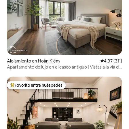
Alojamiento en Hoàn Kiếm
Calificación p
4,97 (311)
Apartamento de lujo en el casco antiguo | Vistas a la vía del
tren | Ascensor 4
Favorito entre huéspedes
Favorito entre los huéspedes más destacados