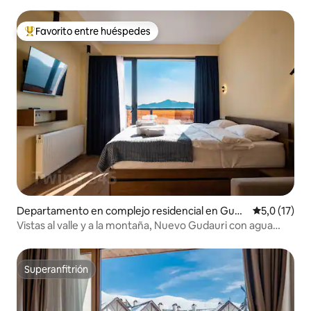
Capacidad para 6 personas • 2 recámaras
Favorito entre huéspedes
Favorito entre los huéspedes más destacados
Departamento en complejo residencial en Guda
Calificación
5,0 (17)
uri
Vistas al valle y a la montaña, Nuevo Gudauri con agua
caliente
Superanfitrión
Superanfitrión