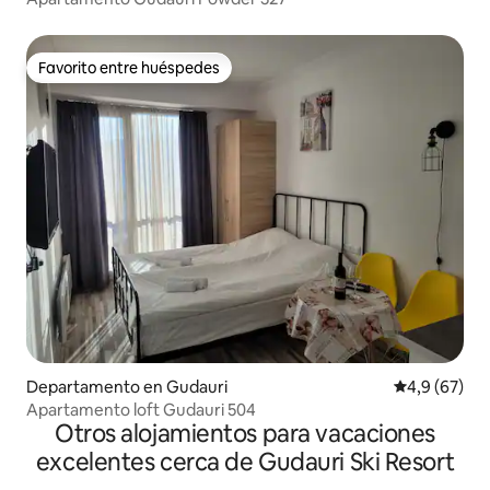
Favorito entre huéspedes
Favorito entre huéspedes
Departamento en Gudauri
Calificación
4,9 (67)
Apartamento loft Gudauri 504
Otros alojamientos para vacaciones
excelentes cerca de Gudauri Ski Resort