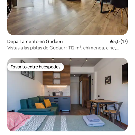
Departamento en Gudauri
Calificación
5,0 (17)
Vistas a las pistas de Gudauri: 112 m², chimenea, cine,
columpio
Favorito entre huéspedes
Favorito entre huéspedes