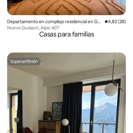
Departamento en complejo residencial en Gu
Calificación p
4,82 (28)
dauri
Nuevo Gudauri, Alpic 407
Casas para familias
Superanfitrión
Superanfitrión