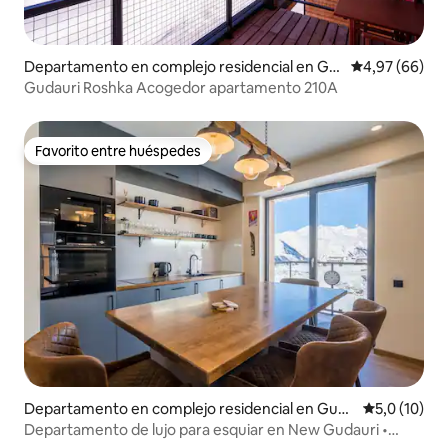
Departamento en complejo residencial en Gu
Calificación p
4,97 (66)
dauri
Gudauri Roshka Acogedor apartamento 210A
Favorito entre huéspedes
Favorito entre huéspedes
Departamento en complejo residencial en Guda
Calificación
5,0 (10)
uri
Departamento de lujo para esquiar en New Gudauri •