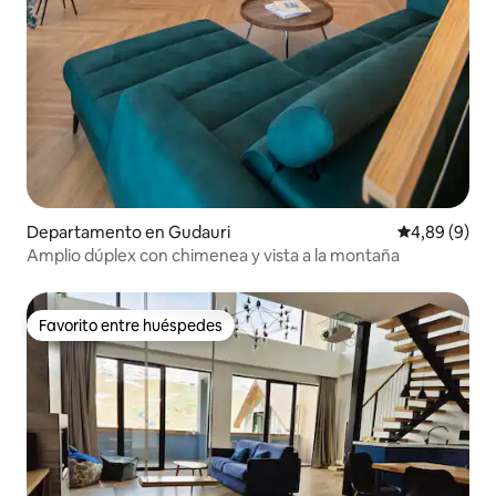
Departamento en Gudauri
Calificación
4,89 (9)
Amplio dúplex con chimenea y vista a la montaña
Favorito entre huéspedes
Favorito entre huéspedes