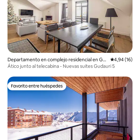
Departamento en complejo residencial en Gu
Calificación 
4,94 (16)
dauri
Ático junto al telecabina - Nuevas suites Gudauri 5
Favorito entre huéspedes
Favorito entre huéspedes