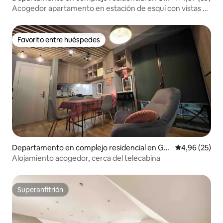
dauri
Acogedor apartamento en estación de esquí con vistas a
la montaña
Favorito entre huéspedes
Favorito entre huéspedes
Departamento en complejo residencial en Gu
Calificación p
4,96 (25)
dauri
Alojamiento acogedor, cerca del telecabina
Superanfitrión
Superanfitrión