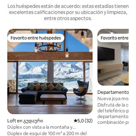
Los huéspedes están de acuerdo: estas estadías tienen
excelentes calificaciones por su ubicación y limpieza,
entre otros aspectos.
Favorito entre huéspedes
Favorito entre h
Favorito entre huéspedes
Favorito entre h
Departamento en
Nueva joya modern
Gudauri cerca de lo
Disfrutá de la co
del teleférico princ
departamento espa
Loft en გუდაური
Calificación promedio: 5,0 de 
5,0 (32)
combinación perfe
Dúplex con vista a la montaña y
moderno y encant
chimenea cerca de los telesillas
Dúplex de esquí de 100 m² a 200 m del
Disfrutá de tu esp