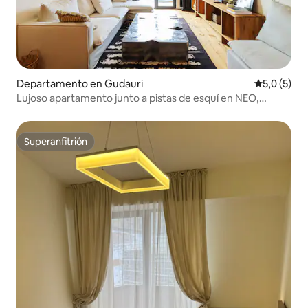
Departamento en Gudauri
Calificació
5,0 (5)
Lujoso apartamento junto a pistas de esquí en NEO,
Gudauri
Superanfitrión
Superanfitrión