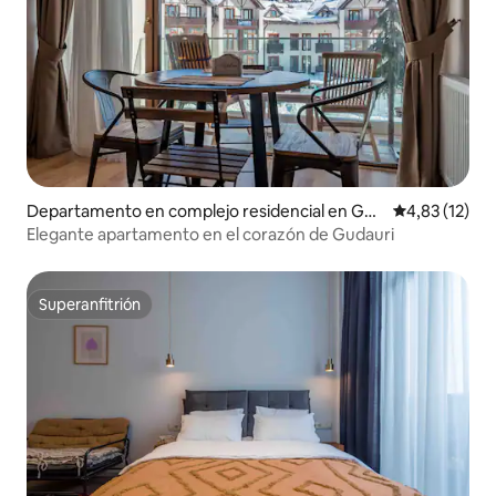
Departamento en complejo residencial en Gud
Calificación 
4,83 (12)
auri
Elegante apartamento en el corazón de Gudauri
Superanfitrión
Superanfitrión