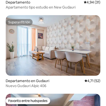
Departamento
Calificación 
4,94 (31)
Apartamento tipo estudio en New Gudauri
Superanfitrión
Superanfitrión
Departamento en Gudauri
Calificación 
4,71 (52)
Nuevo Gudauri Alpic 406
Favorito entre huéspedes
Favorito entre huéspedes