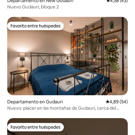
Departamento en New Gudauri
Calificación 
4,58 (43)
Nuevo Gudauri, bloque 2
Favorito entre huéspedes
Favorito entre huéspedes
Departamento en Gudauri
Calificación p
4,89 (54)
Nuevo: placer en las montañas de Gudauri, cerca del
telecabina
Favorito entre huéspedes
Favorito entre huéspedes