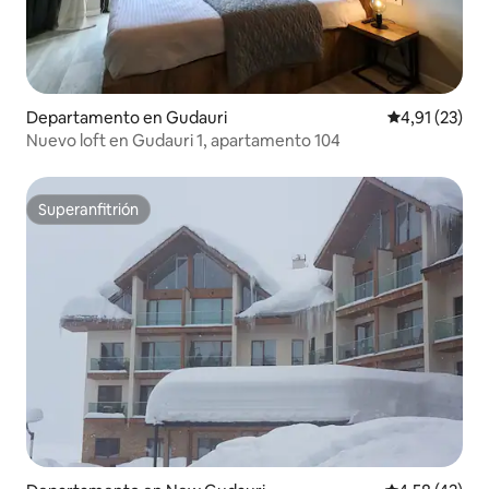
Departamento en Gudauri
Calificación 
4,91 (23)
Nuevo loft en Gudauri 1, apartamento 104
Superanfitrión
Superanfitrión