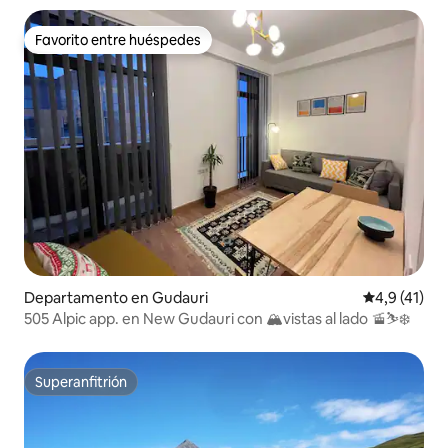
Favorito entre huéspedes
Favorito entre huéspedes
Departamento en Gudauri
Calificación
4,9 (41)
505 Alpic app. en New Gudauri con 🏔vistas al lado 🚡⛷❄️
Superanfitrión
Superanfitrión