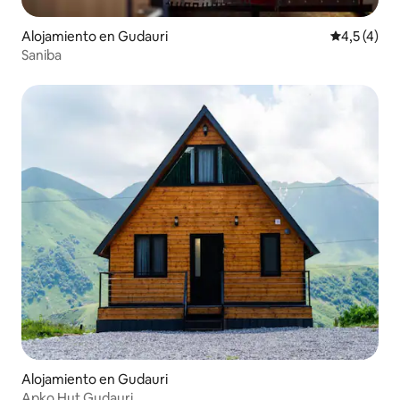
Alojamiento en Gudauri
Calificació
4,5 (4)
Saniba
Alojamiento en Gudauri
Apko Hut Gudauri