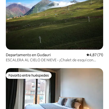
Departamento en Gudauri
Calificación 
4,87 (71)
ESCALERA AL CIELO DE NIEVE - ¡Chalet de esquí con
vistas a la telecabina!
Favorito entre huéspedes
Favorito entre huéspedes