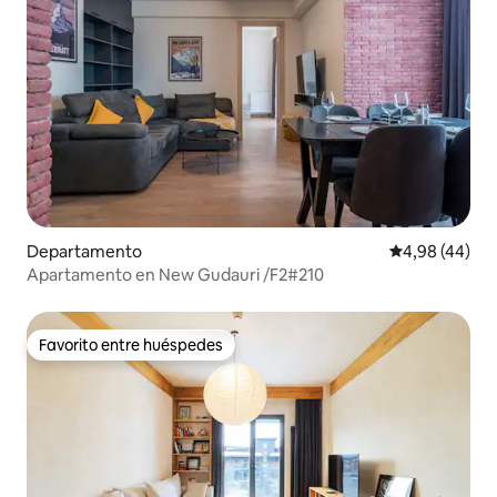
Departamento
Calificación p
4,98 (44)
Apartamento en New Gudauri /F2#210
Favorito entre huéspedes
Favorito entre huéspedes