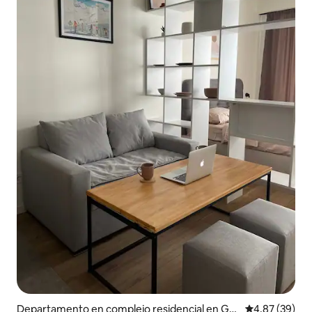
Departamento en complejo residencial en Gu
Calificación p
4,87 (39)