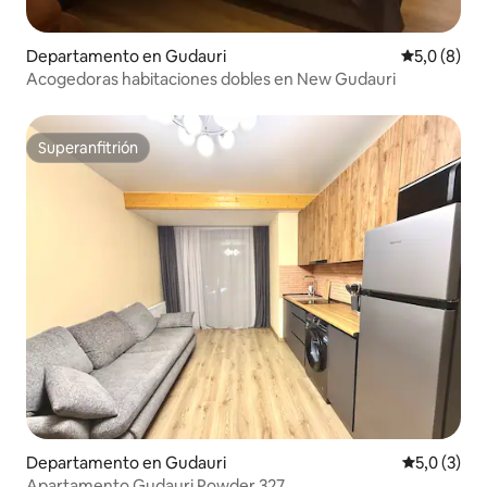
Departamento en Gudauri
Calificació
5,0 (8)
Acogedoras habitaciones dobles en New Gudauri
Superanfitrión
Superanfitrión
Departamento en Gudauri
Calificació
5,0 (3)
Apartamento Gudauri Powder 327