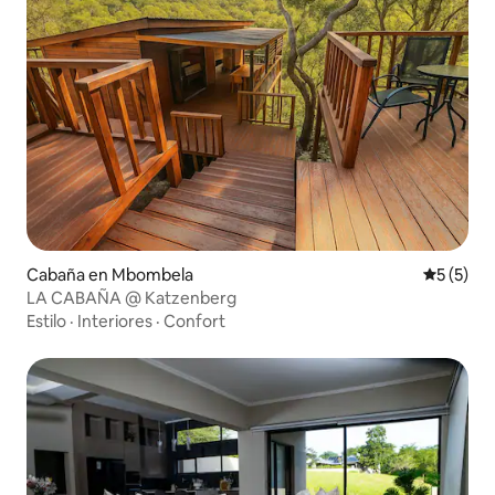
Cabaña en Mbombela
Calificac
5 (5)
LA CABAÑA @ Katzenberg
Estilo
·
Interiores
·
Confort