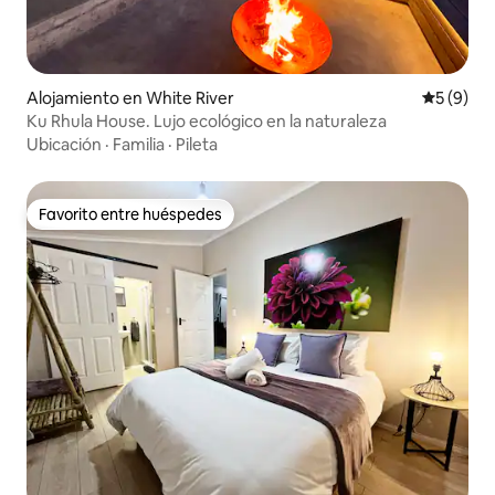
Alojamiento en White River
Calificac
5 (9)
Ku Rhula House. Lujo ecológico en la naturaleza
Ubicación
·
Familia
·
Pileta
Favorito entre huéspedes
Favorito entre huéspedes