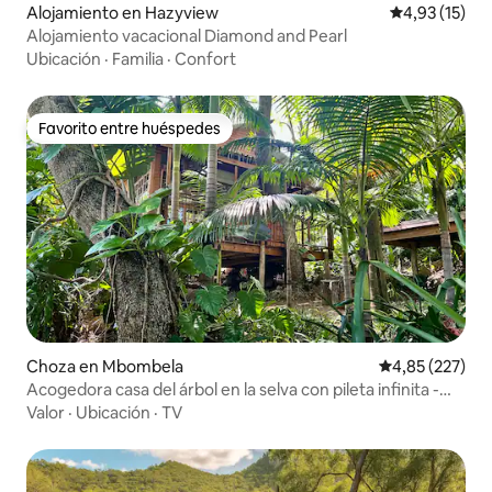
Alojamiento en Hazyview
Calificación 
4,93 (15)
Alojamiento vacacional Diamond and Pearl
Ubicación
·
Familia
·
Confort
Favorito entre huéspedes
Favorito entre huéspedes
Choza en Mbombela
Calificación pr
4,85 (227)
Acogedora casa del árbol en la selva con pileta infinita -
Unidad 5
Valor
·
Ubicación
·
TV