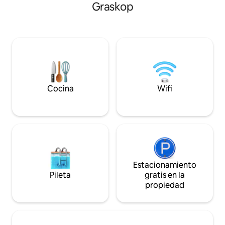
Graskop
cuenta que nuestra propiedad se
Entrada privada. R
encuentra en lo profundo del bosque, lo
cama tamaño quee
que requiere un trayecto de 3 km por un
sábanas de algodón
camino de tierra. Si bien la carretera está
edredón y almoha
generalmente bien mantenida, las
ganso. Hervidor, 
fuertes lluvias pueden hacerla
Disfruta de cafés d
ocasionalmente un poco resbaladiza o
y biscotes. Televis
irregular. También lo recorremos con
con paquete DSTV 
coches pequeños.
fibra.
Cocina
Wifi
Estacionamiento
Pileta
gratis en la
propiedad