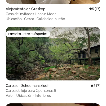
Alojamiento en Graskop
Calificaci
5 (17)
Casa de invitados Lincoln Moon
Ubicación
·
Cerca
·
Calidad del sueño
Favorito entre huéspedes
Favorito entre huéspedes
Carpa en Schoemanskloof
Calificac
5 (7)
Carpa de lujo para 2 personas 5
Valor
·
Ubicación
·
Interiores