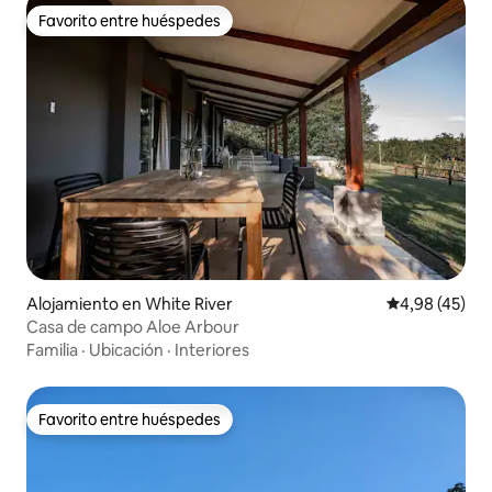
Favorito entre huéspedes
Favorito entre huéspedes
Alojamiento en White River
Calificación 
4,98 (45)
Casa de campo Aloe Arbour
Familia
·
Ubicación
·
Interiores
Favorito entre huéspedes
Favorito entre huéspedes