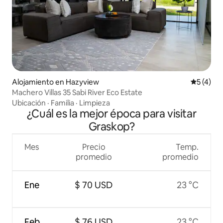
Alojamiento en Hazyview
Calificac
5 (4)
Machero Villas 35 Sabi River Eco Estate
Ubicación
·
Familia
·
Limpieza
¿Cuál es la mejor época para visitar
Graskop?
Mes
Precio
Temp.
promedio
promedio
Ene
$ 70 USD
23 °C
Feb
$ 76 USD
23 °C