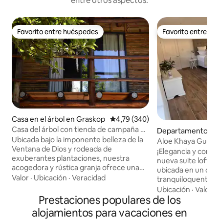
entre otros aspectos.
Favorito entre huéspedes
Favorito entre h
Favorito entre huéspedes
Favorito entre h
Casa en el árbol en Graskop
Calificación promedio: 4,79 de 5
4,79 (340)
Casa del árbol con tienda de campaña en
Departamento en 
Terebinte Guest Farm
Ubicada bajo la imponente belleza de la
er
Aloe Khaya Guest 
Ventana de Dios y rodeada de
de golf seguro
¡Elegancia y como
exuberantes plantaciones, nuestra
nueva suite loft 
acogedora y rústica granja ofrece una
ubicada en un calle
experiencia agrícola. Como granja en
Valor
·
Ubicación
·
Veracidad
tranquiloquente en
funcionamiento, Terebinte, «el árbol
18 hoyos. Disfruta 
Ubicación
·
Valor
·
donde se reúnen amigos y familiares», te
Prestaciones populares de los
contar con segurid
da la bienvenida para disfrutar del
energía solar par
alojamientos para vacaciones en
encanto de la vida en el campo. Ten en
preocuparte por lo